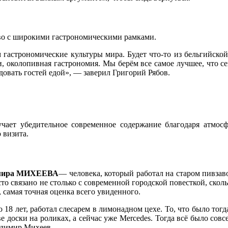
во с широкими гастрономическими рамками.
 гастрономические культуры мира. Будет что-то из бельгийско
и, околопивная гастрономия. Мы берём все самое лучшее, что се
довать гостей едой», — заверил Григорий Рябов.
лучает убедительное современное содержание благодаря атмос
 визита.
мира МИХЕЕВА
— человека, который работал на старом пивзаво
сто связано не столько с современной городской повесткой, скол
самая точная оценка всего увиденного.
8 лет, работал слесарем в лимонадном цехе. То, что было тогда,
ве доски на роликах, а сейчас уже Mercedes. Тогда всё было совс
ладимир Михеев.