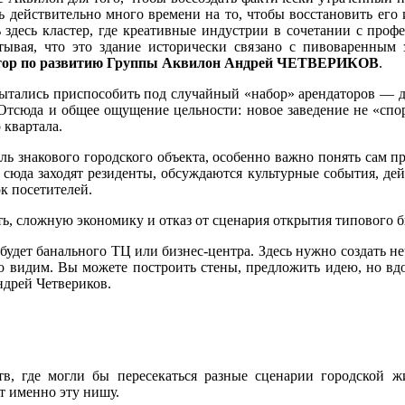
сь действительно много времени на то, чтобы восстановить ег
ь здесь кластер, где креативные индустрии в сочетании с про
тывая, что это здание исторически связано с пивоваренным 
тор по развитию Группы Аквилон Андрей ЧЕТВЕРИКОВ
.
ытались приспособить под случайный «набор» арендаторов — дл
. Отсюда и общее ощущение цельности: новое заведение не «спор
 квартала.
ль знакового городского объекта, особенно важно понять сам 
 сюда заходят резиденты, обсуждаются культурные события, дей
ок посетителей.
ть, сложную экономику и отказ от сценария открытия типового 
е будет банального ТЦ или бизнес-центра. Здесь нужно создать 
то видим. Вы можете построить стены, предложить идею, но вд
ндрей Четвериков.
в, где могли бы пересекаться разные сценарии городской жизн
т именно эту нишу.