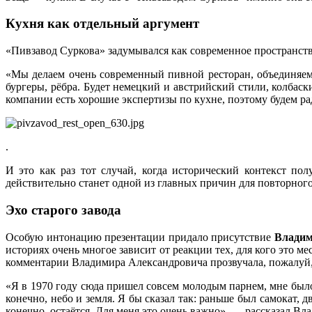
Кухня как отдельный аргумент
«Пивзавод Суркова» задумывался как современное пространст
«Мы делаем очень современный пивной ресторан, объединяем
бургеры, рёбра. Будет немецкий и австрийский стили, колбаск
компании есть хорошие экспертизы по кухне, поэтому будем ра
.
И это как раз тот случай, когда исторический контекст по
действительно станет одной из главных причин для повторного
Эхо старого завода
Особую интонацию презентации придало присутствие
Влади
историях очень многое зависит от реакции тех, для кого это ме
комментарии Владимира Александровича прозвучала, пожалуй, 
«Я в 1970 году сюда пришел совсем молодым парнем, мне было 1
конечно, небо и земля. Я бы сказал так: раньше был самокат, д
конечно, остаётся. Для меня это очень важно», — рассказал В