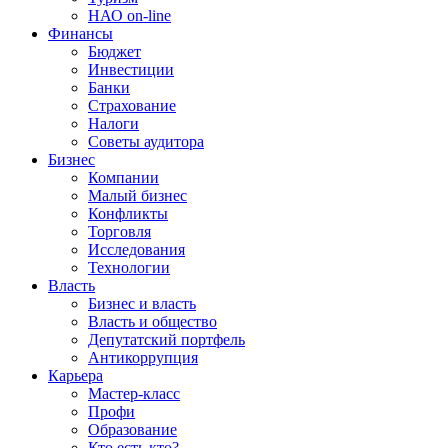
НАО on-line
Финансы
Бюджет
Инвестиции
Банки
Страхование
Налоги
Советы аудитора
Бизнес
Компании
Малый бизнес
Конфликты
Торговля
Исследования
Технологии
Власть
Бизнес и власть
Власть и общество
Депутатский портфель
Антикоррупция
Карьера
Мастер-класс
Профи
Образование
Кто есть кто?