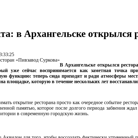
кта: в Архангельске открылся 
:33:25
В Архангельске открылся рестор
рый уже сейчас воспринимается как заметная точка пр
ю функцию: теперь сюда приходят и ради атмосферы места
 на площадке, которую в течение нескольких лет восстанавл
нимать открытие ресторана просто как очередное событие ресто
венной памятью, которое после долгого периода забвения ждал 
ритории в современную городскую жизнь.
е Аквилон для того, чтобы воссоздать фактически утраченный п