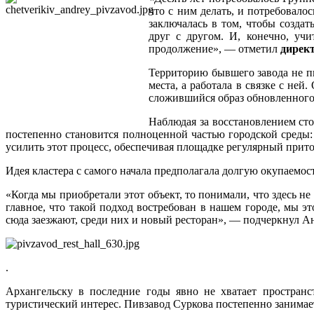
что с ним делать, и потребовало
заключалась в том, чтобы создат
друг с другом. И, конечно, учи
продолжение», — отметил
дирек
Территорию бывшего завода не п
места, а работала в связке с ней
сложившийся образ обновленного
Наблюдая за восстановлением сто
постепенно становится полноценной частью городской среды:
усилить этот процесс, обеспечивая площадке регулярный прит
Идея кластера с самого начала предполагала долгую окупаемос
«Когда мы приобретали этот объект, то понимали, что здесь н
главное, что такой подход востребован в нашем городе, мы э
сюда заезжают, среди них и новый ресторан», — подчеркнул А
.
Архангельску в последние годы явно не хватает пространст
туристический интерес. Пивзавод Суркова постепенно занимае