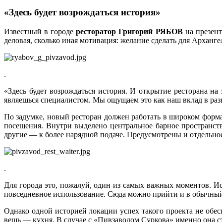
«Здесь будет возрождаться история»
Известный в городе
ресторатор Григорий РЯБОВ
на презент
деловая, сколько иная мотивация: желание сделать для Арханг
.
«Здесь будет возрождаться история. И открытие ресторана на 
являешься специалистом. Мы ощущаем это как наш вклад в раз
По задумке, новый ресторан должен работать в широком форма
посещения. Внутри выделено центральное барное пространст
другие — к более нарядной подаче. Предусмотрены и отдельное
.
Для города это, пожалуй, один из самых важных моментов. И
повседневное использование. Сюда можно прийти и в обычный д
Однако одной историей локации успех такого проекта не обес
вещь — кухня. В случае с «Пивзаводом Суркова» именно она с