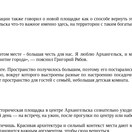
ации также говорил о новой площадке как о способе вернуть эт
ельска что-то важное именно здесь, на территории с таким бога
этом месте - большая честь для нас. Я люблю Архангельск, и м
витие города», — пояснил Григорий Рябов.
те. Пространство получилось большим, поэтому его постарались
во, вокруг которого выстроены разные по настроению посадочн
 пространство для гостей с семьёй, небольшая детская комната.
сторическая площадка в центре Архангельска сознательно уходи
ень — на встречу, на ужин, после прогулки по центру или набе
печишь. Красивая архитектура и сильный контекст места дают м
тановится важным аргументом, чтобы сюда вернуться.