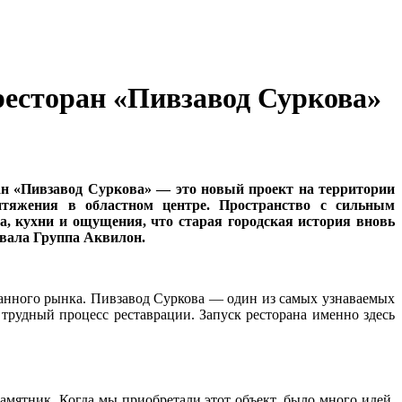
ресторан «Пивзавод Суркова»
ан «Пивзавод Суркова» — это новый проект на территории
итяжения в областном центре. Пространство с сильным
, кухни и ощущения, что старая городская история вновь
ивала Группа Аквилон.
ранного рынка. Пивзавод Суркова — один из самых узнаваемых
трудный процесс реставрации. Запуск ресторана именно здесь
амятник. Когда мы приобретали этот объект, было много идей,