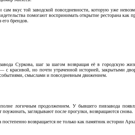
 сам вкус той заводской повседневности, которую уже невозм
видетельства помогают воспринимать открытие ресторана как п
 его брендов.
завода Суркова, шаг за шагом возвращая её в городскую жизн
— с красивой, но почти утраченной историей, закрытыми двор
, событиями, смыслами и повседневным движением.
вполне логичным продолжением. У бывшего пивзавода появля
ят поужинать, заглядывают после прогулки, возвращаются снова.
а постепенно возвращается не только как памятник истории Арха