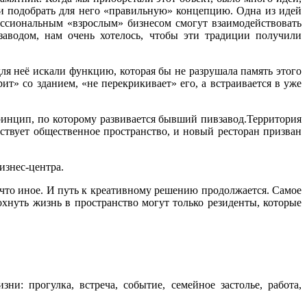
о и подобрать для него «правильную» концепцию. Одна из идей
фессиональным «взрослым» бизнесом смогут взаимодействовать
заводом, нам очень хотелось, чтобы эти традиции получили
я неё искали функцию, которая бы не разрушала память этого
ит» со зданием, «не перекрикивает» его, а встраивается в уже
принцип, по которому развивается бывший пивзавод.Территория
ствует общественное пространство, и новый ресторан призван
бизнес-центра.
нечто иное. И путь к креативному решению продолжается. Самое
охнуть жизнь в пространство могут только резиденты, которые
и: прогулка, встреча, событие, семейное застолье, работа,