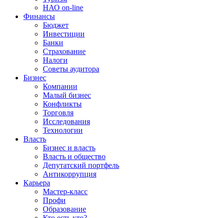
НАО on-line
Финансы
Бюджет
Инвестиции
Банки
Страхование
Налоги
Советы аудитора
Бизнес
Компании
Малый бизнес
Конфликты
Торговля
Исследования
Технологии
Власть
Бизнес и власть
Власть и общество
Депутатский портфель
Антикоррупция
Карьера
Мастер-класс
Профи
Образование
Кто есть кто?