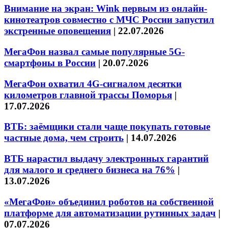
Внимание на экран: Wink первым из онлайн-
кинотеатров совместно с МЧС России запустил
экстренные оповещения
|
22.07.2026
МегаФон назвал самые популярные 5G-
смартфоны в России
|
20.07.2026
МегаФон охватил 4G-сигналом десятки
километров главной трассы Поморья
|
17.07.2026
ВТБ: заёмщики стали чаще покупать готовые
частные дома, чем строить
|
14.07.2026
ВТБ нарастил выдачу электронных гарантий
для малого и среднего бизнеса на 76%
|
13.07.2026
«МегаФон» объединил роботов на собственной
платформе для автоматизации рутинных задач
|
07.07.2026