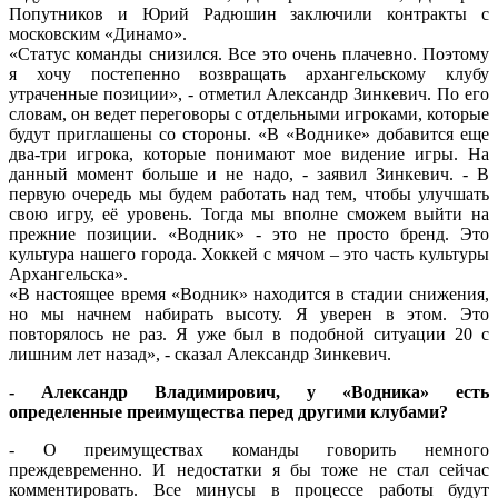
Попутников и Юрий Радюшин заключили контракты с
московским «Динамо».
«Статус команды снизился. Все это очень плачевно. Поэтому
я хочу постепенно возвращать архангельскому клубу
утраченные позиции», - отметил Александр Зинкевич. По его
словам, он ведет переговоры с отдельными игроками, которые
будут приглашены со стороны. «В «Воднике» добавится еще
два-три игрока, которые понимают мое видение игры. На
данный момент больше и не надо, - заявил Зинкевич. - В
первую очередь мы будем работать над тем, чтобы улучшать
свою игру, её уровень. Тогда мы вполне сможем выйти на
прежние позиции. «Водник» - это не просто бренд. Это
культура нашего города. Хоккей с мячом – это часть культуры
Архангельска».
«В настоящее время «Водник» находится в стадии снижения,
но мы начнем набирать высоту. Я уверен в этом. Это
повторялось не раз. Я уже был в подобной ситуации 20 с
лишним лет назад», - сказал Александр Зинкевич.
- Александр Владимирович, у «Водника» есть
определенные преимущества перед другими клубами?
- О преимуществах команды говорить немного
преждевременно. И недостатки я бы тоже не стал сейчас
комментировать. Все минусы в процессе работы будут