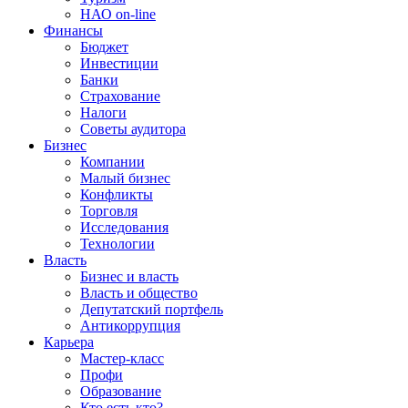
НАО on-line
Финансы
Бюджет
Инвестиции
Банки
Страхование
Налоги
Советы аудитора
Бизнес
Компании
Малый бизнес
Конфликты
Торговля
Исследования
Технологии
Власть
Бизнес и власть
Власть и общество
Депутатский портфель
Антикоррупция
Карьера
Мастер-класс
Профи
Образование
Кто есть кто?