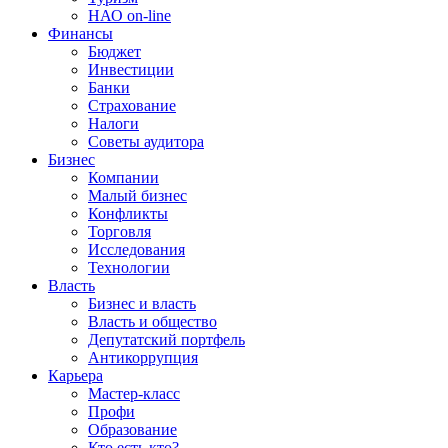
НАО on-line
Финансы
Бюджет
Инвестиции
Банки
Страхование
Налоги
Советы аудитора
Бизнес
Компании
Малый бизнес
Конфликты
Торговля
Исследования
Технологии
Власть
Бизнес и власть
Власть и общество
Депутатский портфель
Антикоррупция
Карьера
Мастер-класс
Профи
Образование
Кто есть кто?