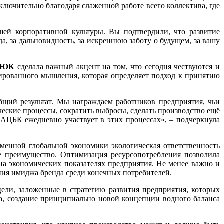
ючительно благодаря слаженной работе всего коллектива, где
ей корпоративной культуры. Вы подтвердили, что развитие
а, за дальновидность, за искреннюю заботу о будущем, за вашу
ЛЮК
сделала важный акцент на том, что сегодня чествуются и
тированного мышления, которая определяет подход к принятию
бщий результат. Мы награждаем работников предприятия, чьи
еские процессы, сократить выбросы, сделать производство ещё
 АЦБК ежедневно участвует в этих процессах», – подчеркнула
менной глобальной экономики экологическая ответственность
ое преимущество. Оптимизация ресурсопотребления позволила
 на экономических показателях предприятия. Не менее важно и
ния имиджа бренда среди конечных потребителей.
 цели, заложенные в стратегию развития предприятия, которых
а, создание принципиально новой концепции водного баланса