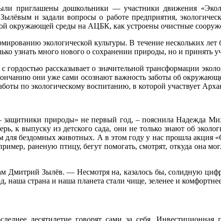
ыли приглашены дошкольники — участники движения «Эколя
Зылёвым и задали вопросы о работе предприятия, экологическ
раной окружающей среды на АЦБК, как устроены очистные сооруж
рмированию экологической культуры. В течение нескольких лет 
ько узнать много нового о сохранении природы, но и принять у
Я
с гордостью рассказывает о значительной трансформации эколо
окончанию они уже сами осознают важность заботы об окружающ
аботы по экологическому воспитанию, в которой участвует Арх
 защитники природы» не первый год, – пояснила Надежда Мих
перь, к выпуску из детского сада, они не только знают об экол
рм для бездомных животных. А в этом году у нас прошла акция 
пример, раненую птицу, бегут помогать, смотрят, откуда она мо
ам Дмитрий Зылёв. — Несмотря на, казалось бы, солидную цифр
од, наша страна и наша планета стали чище, зеленее и комфортнее
леднее десятилетие говорят сами за себя. Инвестиционная 