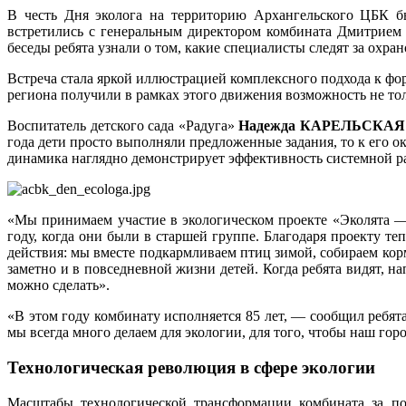
В честь Дня эколога на территорию Архангельского ЦБК б
встретились с генеральным директором комбината Дмитрием 
беседы ребята узнали о том, какие специалисты следят за ох
Встреча стала яркой иллюстрацией комплексного подхода к фо
региона получили в рамках этого движения возможность не тол
Воспитатель детского сада «Радуга»
Надежда КАРЕЛЬСКА
года дети просто выполняли предложенные задания, то к его 
динамика наглядно демонстрирует эффективность системной р
«Мы принимаем участие в экологическом проекте «Эколята —
году, когда они были в старшей группе. Благодаря проекту те
действия: мы вместе подкармливаем птиц зимой, собираем ко
заметно и в повседневной жизни детей. Когда ребята видят, на
можно сделать».
«В этом году комбинату исполняется 85 лет, — сообщил ребят
мы всегда много делаем для экологии, для того, чтобы наш гор
Технологическая революция в сфере экологии
Масштабы технологической трансформации комбината за пос