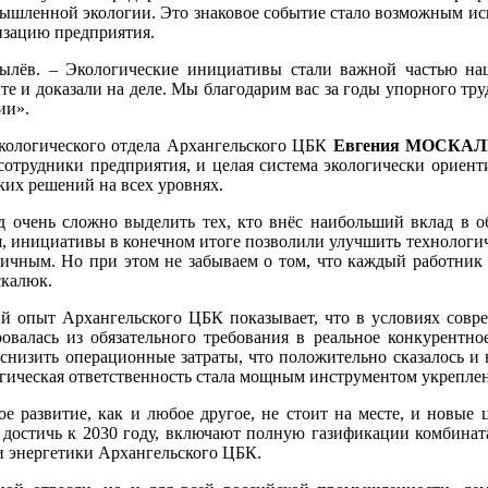
ышленной экологии. Это знаковое событие стало возможным искл
изацию предприятия.
ылёв. – Экологические инициативы стали важной частью наш
те и доказали на деле. Мы благодарим вас за годы упорного труд
ии».
кологического отдела Архангельского ЦБК
Евгения МОСКА
сотрудники предприятия, и целая система экологически ориен
ких решений на всех уровнях.
 очень сложно выделить тех, кто внёс наибольший вклад в о
, инициативы в конечном итоге позволили улучшить технологич
гичным. Но при этом не забываем о том, что каждый работник
калюк.
й опыт Архангельского ЦБК показывает, что в условиях совре
овалась из обязательного требования в реальное конкурентн
 снизить операционные затраты, что положительно сказалось и
логическая ответственность стала мощным инструментом укрепле
ое развитие, как и любое другое, не стоит на месте, и новые
 достичь к 2030 году, включают полную газификации комбинат
и энергетики Архангельского ЦБК.