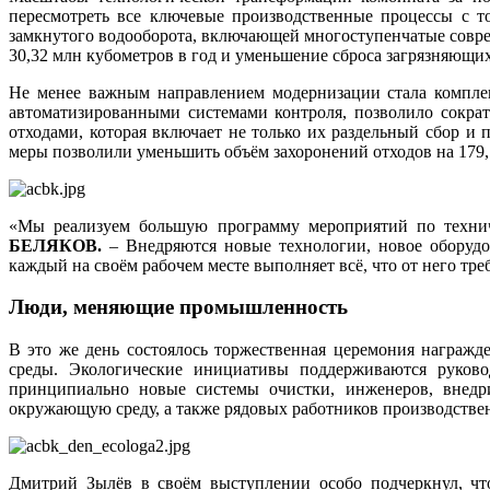
пересмотреть все ключевые производственные процессы с т
замкнутого водооборота, включающей многоступенчатые совр
30,32 млн кубометров в год и уменьшение сброса загрязняющих
Не менее важным направлением модернизации стала комплек
автоматизированными системами контроля, позволило сокра
отходами, которая включает не только их раздельный сбор и
меры позволили уменьшить объём захоронений отходов на 179,
«Мы реализуем большую программу мероприятий по техниче
БЕЛЯКОВ.
– Внедряются новые технологии, новое оборудов
каждый на своём рабочем месте выполняет всё, что от него треб
Люди, меняющие промышленность
В это же день состоялось торжественная церемония награж
среды. Экологические инициативы поддерживаются руковод
принципиально новые системы очистки, инженеров, внедр
окружающую среду, а также рядовых работников производствен
Дмитрий Зылёв в своём выступлении особо подчеркнул, что