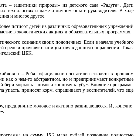
та – защитники природы» из детского сада «Радуга». Дети
их технологиях и даже о личном опыте руководителя. В ходе
ения и многое другое.
более пятисот детей из различных образовательных учреждений
частие в экологических акциях и образовательных программах.
гического сознания своих подопечных. Если в начале учебного
ей среде и проявляют инициативу в данном направлении. Такая
ангельский ЦБК.
айловна. – Ребят официально посвятили в эколята в прошлом
огии как о чем-то абстрактном, но и предпринимают конкретные
«Собери морковь – помоги конному клубу». Влияние программы
гла упасть, приносят корм, спрашивают у воспитателей, что ещё
у, предприятие молодое и активно развивающееся. И, конечно,
».
программа на сумму 15,2 млрд рублей позволила полностью