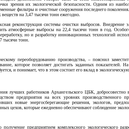
очки зрения их экологической безопасности. Одним из наибо
еменные фильтры и очистные сооружения последнего поколения.
 веществ на 3,47 тысячи тонн ежегодно.
сная реконструкция системы очистки выбросов. Внедрение э
тить атмосферные выбросы на 22,4 тысячи тонн в год. Особог
 переработку, но и разработку инновационных технологий испо
7 тысячи тонн.
скому переоборудованию производства, – пояснил заместите
ание, которое позволяет достигать заданных показателей. На
уется, и понимает, что в этом состоит его вклад в экологическу
дения лучших работников Архангельского ЦБК, добросовестн
ством предприятия на всех уровнях производственного пр
ивших новые энергосберегающие решения, экологов, предл
ных цехов, которые ежедневно обеспечивают соблюдение эколог
 получение предприятием комплексного экологического разр