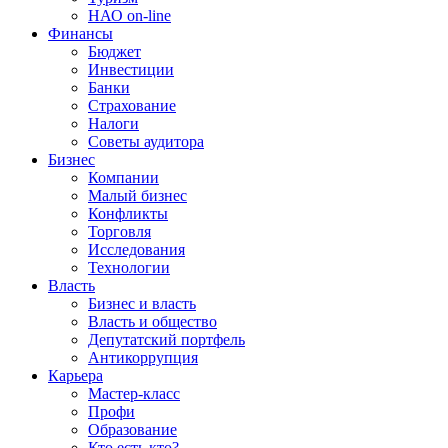
НАО on-line
Финансы
Бюджет
Инвестиции
Банки
Страхование
Налоги
Советы аудитора
Бизнес
Компании
Малый бизнес
Конфликты
Торговля
Исследования
Технологии
Власть
Бизнес и власть
Власть и общество
Депутатский портфель
Антикоррупция
Карьера
Мастер-класс
Профи
Образование
Кто есть кто?