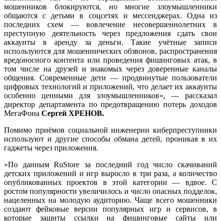
мошенников блокируются, но многие злоумышленники
общаются с детьми в соцсетях и мессенджерах. Одна из
последних схем — вовлечение несовершеннолетних в
преступную деятельность через предложения сдать свои
аккаунты в аренду за деньги. Такие учётные записи
используются для мошеннических обзвонов, распространения
вредоносного контента или проведения фишинговых атак, в
том числе на друзей и знакомых через доверенные каналы
общения. Современные дети — продвинутые пользователи
цифровых технологий и приложений, что делает их аккаунты
особенно ценными для злоумышленников», — рассказал
директор департамента по предотвращению потерь доходов
МегаФона
Сергей ХРЕНОВ.
Помимо приёмов социальной инженерии киберпреступники
используют и другие способы обмана детей, проникая в их
гаджеты через приложения.
«По данным RuStore за последний год число скачиваний
детских приложений и игр выросло в три раза, а количество
опубликованных проектов в этой категории — вдвое. С
ростом популярности увеличилось и число опасных подделок,
нацеленных на молодую аудиторию. Чаще всего мошенники
создают фейковые версии популярных игр и сервисов, в
которые зашиты ссылки на фишинговые сайты или