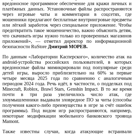
вредоносное программное обеспечение для кражи личных и
платёжных данных. Установочные файлы распространяются
через игровые чаты и комментарии в соцсетях, где
мошенники предлагают бесплатные внутриигровые предметы
или лёгкий заработок через специальное приложение. Чтобы
предотвратить такое мошенничество, важно объяснить детям,
что скачивать игры нужно только из проверенных магазинов
приложений», — отметил директор по информационной
безопасности RuStore
Дмитрий МОРЕВ.
По данным «Лаборатории Касперского», количество атак на
android-устройства российских пользователей, в которых
вредоносные файлы мимикрировали под популярные среди
детей игры, выросло приблизительно на 60% за первые
четыре месяца 2025 года по сравнению с аналогичным
периодом 2024 года. Речь идёт, в частности, о подделках под
Minecraft, Roblox, Brawl Stars, Genshin Impact. В то же время
почти в три раза увеличилось число атак, где
злоумышленники выдавали зловредное ПО за читы (способы
получения какого-либо преимущества в игре за счёт ошибок
программы). Под видом игр распространяются, например,
некоторые модификации мобильного банковского троянца
Mamont.
Также известны случаи, когда атакующие встраивали