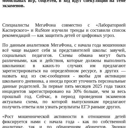
мобильных игр, соцсетей, в ход идут спекуляции на теме
экзаменов.
Специалисты МегаФона совместно с «Лабораторией
Касперского» и RuStore изучили тренды и составили список
рекомендаций — как защитить детей от цифровых угроз.
По данным аналитиков МегаФона, с начала года мошенники
всё чаще выдают себя за представителей школы: завучей,
социальных педагогов. Схемы обмана могут быть
различными, как и действия, которые должны выполнить
школьники: в каких-то случаях им предлагают
зарегистрироваться на определённом ресурсе, в других —
назвать код из смс-сообщения - якобы для активации
школьного дневника, а иногда просят уточнить персональные
данные родителей. За первые пять месяцев 2025 года таких
инцидентов зарегистрировано на 30% больше, чем за весь
прошлый год. Сейчас, в период проведения экзаменов
актуальна схема, по которой выпускникам предлагают
получить ответы или узнать результаты ЕГЭ раньше других.
«Рост мошеннической активности в отношении детей
фиксируется нами с начала года - как по собственной
аналитике, так и по обращениям абонентов. Звонки