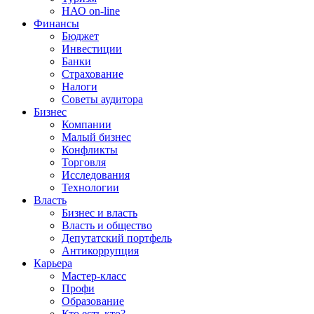
НАО on-line
Финансы
Бюджет
Инвестиции
Банки
Страхование
Налоги
Советы аудитора
Бизнес
Компании
Малый бизнес
Конфликты
Торговля
Исследования
Технологии
Власть
Бизнес и власть
Власть и общество
Депутатский портфель
Антикоррупция
Карьера
Мастер-класс
Профи
Образование
Кто есть кто?