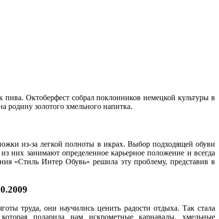
 пива. Октоберфест собрал поклонников немецкой культуры в
на родину золотого хмельного напитка.
ожки из-за легкой полноты в икрах. Выбор подходящей обуви
 из них занимают определенное карьерное положение и всегда
ия «Стиль Интер Обувь» решила эту проблему, представив в
10.2009
готы труда, они научились ценить радости отдыха. Так стала
, которая подарила нам искрометные карнавалы, хмельные