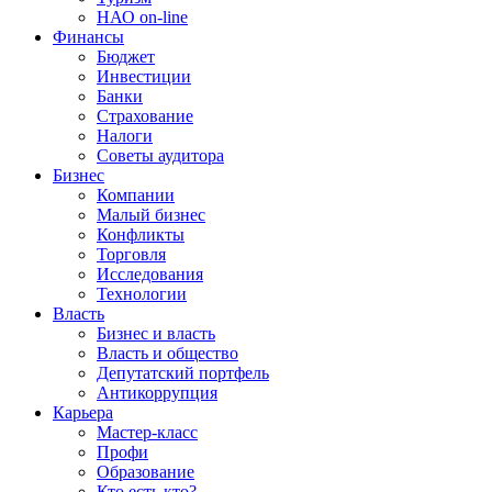
НАО on-line
Финансы
Бюджет
Инвестиции
Банки
Страхование
Налоги
Советы аудитора
Бизнес
Компании
Малый бизнес
Конфликты
Торговля
Исследования
Технологии
Власть
Бизнес и власть
Власть и общество
Депутатский портфель
Антикоррупция
Карьера
Мастер-класс
Профи
Образование
Кто есть кто?