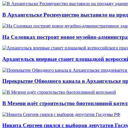
В Архангельске Росимущество выставило на про
На Соловках построят новое музейно-администра
Архангельск впервые станет площадкой всеросси
Перекрытие Обводного канала в Архангельске про
В Мезени идёт строительство биотопливной коте
Никита Сергеев снялся с выборов депутатов Гос