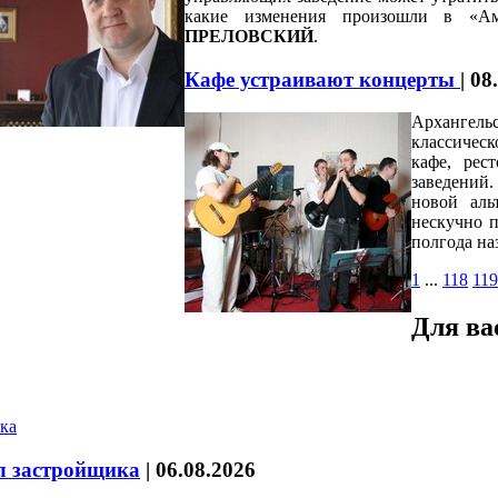
какие изменения произошли в «Ам
ПРЕЛОВСКИЙ
.
Кафе устраивают концерты
|
08
Архангель
классичес
кафе, рес
заведений.
новой аль
нескучно п
полгода на
1
...
118
119
Для ва
л застройщика
|
06.08.2026