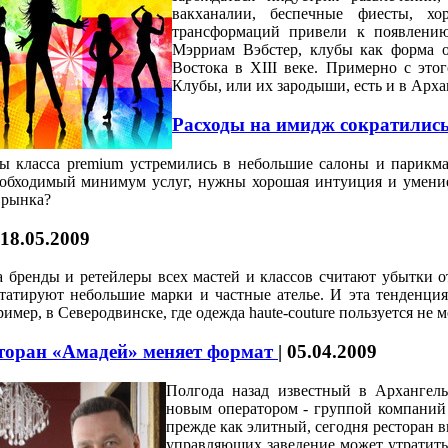
вакханалии, беспечные фиесты, х
трансформаций привели к появлению
Мэрриам Вэбстер, клубы как форма 
Востока в XIII веке. Примерно с это
Клубы, или их зародыши, есть и в Архан
Расходы на имидж сократились
 класса premium устремились в небольшие салоны и парикмах
обходимый минимум услуг, нужны хорошая интуиция и умение 
 рынка?
18.05.2009
 бренды и ретейлеры всех мастей и классов считают убытки 
татируют небольшие марки и частные ателье. И эта тенденция 
имер, в Северодвинске, где одежда
haute
-
couture
пользуется не м
торан «Амадей» меняет формат
|
05.04.2009
Полгода назад известный в Архангель
новым оператором - группой компаний
прежде как элитный, сегодня ресторан в
управляющих заведение может утратить 