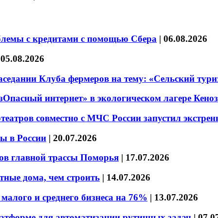
блемы с кредитами с помощью Сбера
|
06.08.2026
|
05.08.2026
седании Клуба фермеров на тему: «Сельский тури
езОпасный интернет» в экологическом лагере Кено
театров совместно с МЧС России запустил экстре
ы в России
|
20.07.2026
ов главной трассы Поморья
|
17.07.2026
тные дома, чем строить
|
14.07.2026
малого и среднего бизнеса на 76%
|
13.07.2026
латформе для автоматизации рутинных задач
|
07.0