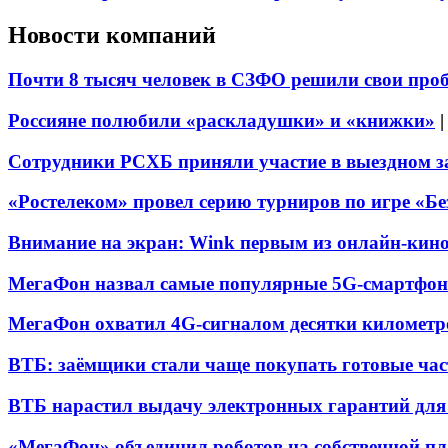
Новости компаний
Почти 8 тысяч человек в СЗФО решили свои про
Россияне полюбили «раскладушки» и «книжки»
Сотрудники РСХБ приняли участие в выездном за
«Ростелеком» провел серию турниров по игре «Б
Внимание на экран: Wink первым из онлайн-кино
МегаФон назвал самые популярные 5G-смартфон
МегаФон охватил 4G-сигналом десятки километр
ВТБ: заёмщики стали чаще покупать готовые час
ВТБ нарастил выдачу электронных гарантий для 
«МегаФон» объединил роботов на собственной п