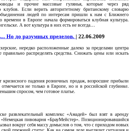
ороводы и прочие массовые гулянья, которые через ряд
 клубов. Если верить авторитетному британскому словарю
объединения людей по интересам пришли к нам с Ближнего
го времени в Европе начала формироваться клубная культура.
гельске. А вот культура в них есть не всегда…
... Но до разумных пределов.
|
22.06.2009
ерские, нередко расположенные далеко за пределами центра
правильно распределять средства. Снижать цены или искать
от кризисного падения розничных продаж, возросшие прибыли
отмечается не только в Европе, но и в российской глубинке.
еньшим спросом, чем готовое платье.
ске развлекательный комплекс «Амадей» был взят в аренду
 «Немецкая пивоварня «БрауМейстер». Позиционировавшийся
ызвал вокруг себя массу домыслов о том, что с приходом новых
свой прежний статус. Как на самом деле выглядит ситуация и