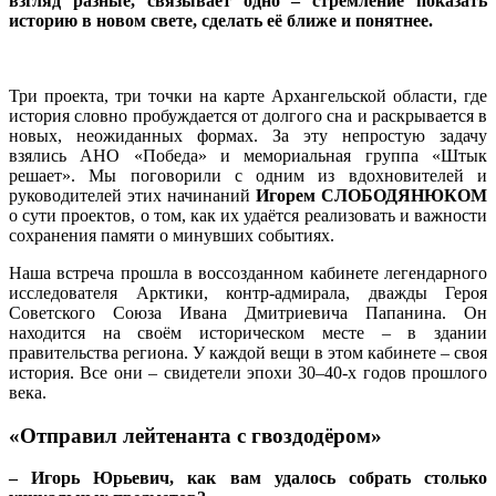
взгляд разные, связывает одно – стремление показать
историю в новом свете, сделать её ближе и понятнее.
Три проекта, три точки на карте Архангельской области, где
история словно пробуждается от долгого сна и раскрывается в
новых, неожиданных формах. За эту непростую задачу
взялись АНО «Победа» и мемориальная группа «Штык
решает». Мы поговорили с одним из вдохновителей и
руководителей этих начинаний
Игорем СЛОБОДЯНЮКОМ
о сути проектов, о том, как их удаётся реализовать и важности
сохранения памяти о минувших событиях.
Наша встреча прошла в воссозданном кабинете легендарного
исследователя Арктики, контр-адмирала, дважды Героя
Советского Союза Ивана Дмитриевича Папанина. Он
находится на своём историческом месте – в здании
правительства региона. У каждой вещи в этом кабинете – своя
история. Все они – свидетели эпохи 30–40‑х годов прошлого
века.
«Отправил лейтенанта с гвоздодёром»
– Игорь Юрьевич, как вам удалось собрать столько