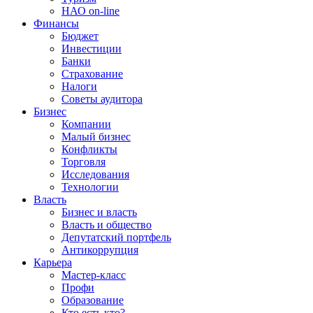
НАО on-line
Финансы
Бюджет
Инвестиции
Банки
Страхование
Налоги
Советы аудитора
Бизнес
Компании
Малый бизнес
Конфликты
Торговля
Исследования
Технологии
Власть
Бизнес и власть
Власть и общество
Депутатский портфель
Антикоррупция
Карьера
Мастер-класс
Профи
Образование
Кто есть кто?