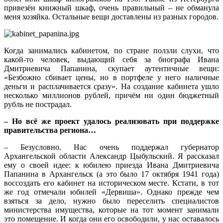
привезён книжный шкаф, очень правильный – не обманула
меня хозяйка. Остальные вещи доставлены из разных городов.
Когда занимались кабинетом, по стране ползли слухи, что
какой‑то человек, выдающий себя за биографа Ивана
Дмитриевича Папанина, скупает аутентичные вещи:
«Безбожно сбивает цены, но в портфеле у него наличные
деньги и расплачивается сразу». На создание кабинета ушло
несколько миллионов рублей, причём ни один бюджетный
рубль не пострадал.
– Но всё же проект удалось реализовать при поддержке
правительства региона…
– Безусловно. Нас очень поддержал губернатор
Архангельской области Александр Цыбульский. Я рассказал
ему о своей идее: к юбилею приезда Ивана Дмитриевича
Папанина в Архангельск (а это было 17 октября 1941 года)
воссоздать его кабинет на историческом месте. Кстати, в тот
же год отмечали юбилей «Дервиша». Однако прежде чем
взяться за дело, нужно было переселить специалистов
министерства имущества, которые на тот момент занимали
это помещение. И когда они его освободили, у нас оставалось