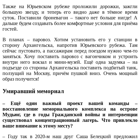
Также на Юрьевском рубеже проложили дорожки, зажгли
большую звезду, и теперь его видно даже в тёмное время
суток. Поставили броневагон – такого нет больше нигде! А
дальше будем создавать более комфортные условия для приёма
гостей.
В планах – паровоз. Хотим установить его у станции в
сторону Архангельска, напротив Юрьевского рубежа. Там
сейчас пустовато, а пассажирам перед поездом нужно чем‑то
заняться. Хочу поставить паровоз с вагончиком и устроить
внутри него вокзал и мини-музей. Ещё одна задумка – на
подъезде со стороны Архангельска поставить подбитый танк,
ползущий на Москву, причём пушкой вниз. Очень мощный
образ получится!
Умиравший мемориал
– Ещё один важный проект вашей команды –
восстановление мемориального комплекса на острове
Мудьюг, где в годы Гражданской войны и интервенции
существовал концентрационный лагерь. Что привлекло
ваше внимание к этому месту?
– Году так в 2020‑м наш друг Саша Белецкий предложил