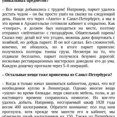
уникальных предметов?
– Все вещи добывались с трудом! Например, паркет удалось
достать чудом – он бы просто ушёл на свалку на следующий
день. Нашли его через «Авито» в Санкт-Петербурге, а мы в
это время в Архангельске готовили кабинет к открытию. Как
«генерал», я должен был находиться на месте, поэтому
отправил «лейтенанта» с гвоздодёром. Обаятельный парень!
Сказал ему: делай всё что угодно, можешь даже флиртовать с
хозяйкой, но добудь паркет. И он всё сделал. Без сложностей,
конечно, не обошлось, но в итоге паркет привезли:
получилось полторы тонны груза. Несмотря на то, что
отдавали бесплатно, паркет получился безумно дорогой:
несколько реставрационных мастерских доводили его до ума.
Каждую дощечку прогнали через 5–6 операций.
– Остальные вещи тоже привезены из Санкт-Петербурга?
– Когда я только начал заниматься кабинетом, думал, что всё
необходимое куплю в Ленинграде. Однако многие вещи
«ушли» во время блокады: люди сжигали мебель, полы, и до
настоящего времени сохранилось немногое. Но кое‑что
удалось добыть. Например, несгораемый шкаф 1928 года
весом 400 килограммов. Обратите внимание: пол под ним
прогнулся, хотя прежде чем занести его в кабинет, мы
облегчили шкаф килограммов на 150. Также из Петербурга