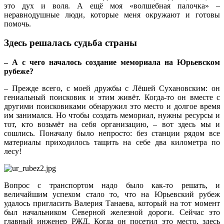
это дух и воля. А ещё моя «волшебная палочка» –
неравнодушные люди, которые меня окружают и готовы
помочь.
Здесь решалась судьба страны
– А с чего началось создание мемориала на Юрьевском
рубеже?
– Прежде всего, с моей дружбы с Лёшей Сухановским: он
гениальный поисковик и этим живёт. Когда‑то он вместе с
другими поисковиками обнаружил это место и долгое время
им занимался. Но чтобы создать мемориал, нужны ресурсы и
тот, кто возьмёт на себя организацию, – вот здесь мы и
сошлись. Поначалу было непросто: без станции рядом все
материалы приходилось тащить на себе два километра по
лесу!
Вопрос с транспортом надо было как‑то решать, и
величайшим успехом стало то, что на Юрьевский рубеж
удалось пригласить Валерия Танаева, который на тот момент
был начальником Северной железной дороги. Сейчас это
главный инженер РЖД. Когда он посетил это место, здесь