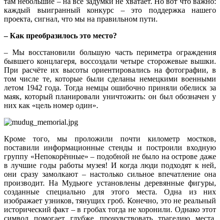
там небольшие – на все задумки не хватает. Но вот что важно:
каждый выигранный конкурс – это поддержка нашего
проекта, сигнал, что мы на правильном пути.
– Как преобразилось это место?
– Мы восстановили большую часть периметра ограждения
бывшего концлагеря, воссоздали четыре сторожевые вышки.
При расчёте их высоты ориентировались на фотографии, в
том числе те, которые были сделаны немецкими военными
летом 1942 года. Тогда немцы ошибочно приняли обелиск за
маяк, который планировали уничтожить: он был обозначен у
них как «цель номер один».
Кроме того, мы проложили почти километр мостков,
поставили информационные стенды и построили входную
группу «Непокорённые» – подобной не было на острове даже
в лучшие годы работы музея! И когда люди подходят к ней,
они сразу замолкают – настолько сильное впечатление она
производит. На Мудьюге установлены деревянные фигуры,
созданные специально для этого места. Одна из них
изображает узников, тянущих гроб. Конечно, это не реальный
исторический факт – в гробах тогда не хоронили. Однако этот
символ помогает глубже прочувствовать трагедию места,