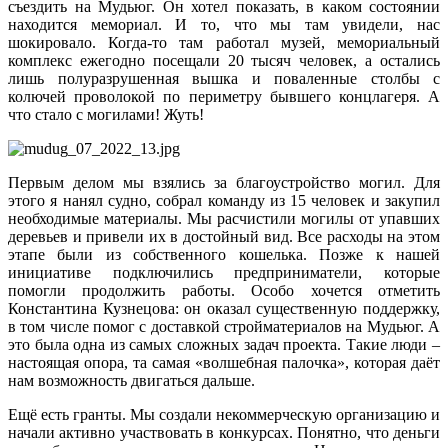
съездить на Мудьюг. Он хотел показать, в каком состоянии
находится мемориал. И то, что мы там увидели, нас
шокировало. Когда‑то там работал музей, мемориальный
комплекс ежегодно посещали 20 тысяч человек, а остались
лишь полуразрушенная вышка и поваленные столбы с
колючей проволокой по периметру бывшего концлагеря. А
что стало с могилами! Жуть!
Первым делом мы взялись за благоустройство могил. Для
этого я нанял судно, собрал команду из 15 человек и закупил
необходимые материалы. Мы расчистили могилы от упавших
деревьев и привели их в достойный вид. Все расходы на этом
этапе были из собственного кошелька. Позже к нашей
инициативе подключились предприниматели, которые
помогли продолжить работы. Особо хочется отметить
Константина Кузнецова: он оказал существенную поддержку,
в том числе помог с доставкой стройматериалов на Мудьюг. А
это была одна из самых сложных задач проекта. Такие люди –
настоящая опора, та самая «волшебная палочка», которая даёт
нам возможность двигаться дальше.
Ещё есть гранты. Мы создали некоммерческую организацию и
начали активно участвовать в конкурсах. Понятно, что деньги