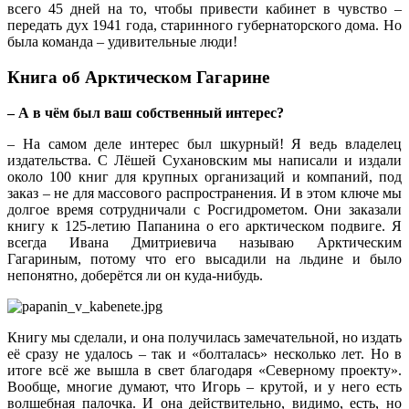
всего 45 дней на то, чтобы привести кабинет в чувство –
передать дух 1941 года, старинного губернаторского дома. Но
была команда – удивительные люди!
Книга об Арктическом Гагарине
– А в чём был ваш собственный интерес?
– На самом деле интерес был шкурный! Я ведь владелец
издательства. С Лёшей Сухановским мы написали и издали
около 100 книг для крупных организаций и компаний, под
заказ – не для массового распространения. И в этом ключе мы
долгое время сотрудничали с Росгидрометом. Они заказали
книгу к 125‑летию Папанина о его арктическом подвиге. Я
всегда Ивана Дмитриевича называю Арктическим
Гагариным, потому что его высадили на льдине и было
непонятно, доберётся ли он куда‑нибудь.
Книгу мы сделали, и она получилась замечательной, но издать
её сразу не удалось – так и «болталась» несколько лет. Но в
итоге всё же вышла в свет благодаря «Северному проекту».
Вообще, многие думают, что Игорь – крутой, и у него есть
волшебная палочка. И она действительно, видимо, есть, но