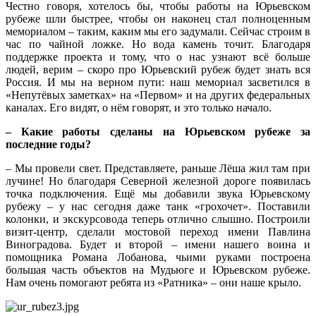
Честно говоря, хотелось бы, чтобы работы на Юрьевском
рубеже шли быстрее, чтобы он наконец стал полноценным
мемориалом – таким, каким мы его задумали. Сейчас строим в
час по чайной ложке. Но вода камень точит. Благодаря
поддержке проекта и тому, что о нас узнают всё больше
людей, верим – скоро про Юрьевский рубеж будет знать вся
Россия. И мы на верном пути: наш мемориал засветился в
«Непутёвых заметках» на «Первом» и на других федеральных
каналах. Его видят, о нём говорят, и это только начало.
– Какие работы сделаны на Юрьевском рубеже за
последние годы?
– Мы провели свет. Представляете, раньше Лёша жил там при
лучине! Но благодаря Северной железной дороге появилась
точка подключения. Ещё мы добавили звука Юрьевскому
рубежу – у нас сегодня даже танк «грохочет». Поставили
колонки, и экскурсовода теперь отлично слышно. Построили
визит-центр, сделали мостовой переход имени Павлина
Виноградова. Будет и второй – имени нашего воина и
помощника Романа Лобанова, чьими руками построена
большая часть объектов на Мудьюге и Юрьевском рубеже.
Нам очень помогают ребята из «Ратника» – они наше крыло.