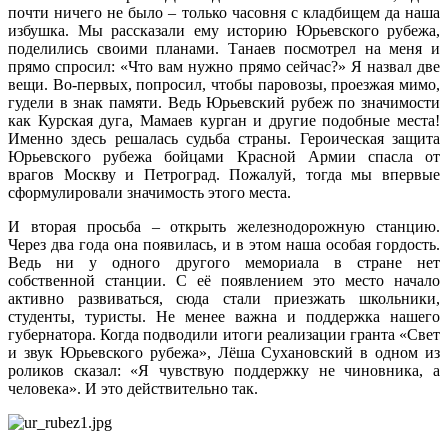
почти ничего не было – только часовня с кладбищем да наша
избушка. Мы рассказали ему историю Юрьевского рубежа,
поделились своими планами. Танаев посмотрел на меня и
прямо спросил: «Что вам нужно прямо сейчас?» Я назвал две
вещи. Во-первых, попросил, чтобы паровозы, проезжая мимо,
гудели в знак памяти. Ведь Юрьевский рубеж по значимости
как Курская дуга, Мамаев курган и другие подобные места!
Именно здесь решалась судьба страны. Героическая защита
Юрьевского рубежа бойцами Красной Армии спасла от
врагов Москву и Петроград. Пожалуй, тогда мы впервые
сформулировали значимость этого места.
И вторая просьба – открыть железнодорожную станцию.
Через два года она появилась, и в этом наша особая гордость.
Ведь ни у одного другого мемориала в стране нет
собственной станции. С её появлением это место начало
активно развиваться, сюда стали приезжать школьники,
студенты, туристы. Не менее важна и поддержка нашего
губернатора. Когда подводили итоги реализации гранта «Свет
и звук Юрьевского рубежа», Лёша Сухановский в одном из
роликов сказал: «Я чувствую поддержку не чиновника, а
человека». И это действительно так.