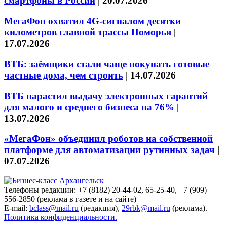
смартфоны в России
|
20.07.2026
МегаФон охватил 4G-сигналом десятки
километров главной трассы Поморья
|
17.07.2026
ВТБ: заёмщики стали чаще покупать готовые
частные дома, чем строить
|
14.07.2026
ВТБ нарастил выдачу электронных гарантий
для малого и среднего бизнеса на 76%
|
13.07.2026
«МегаФон» объединил роботов на собственной
платформе для автоматизации рутинных задач
|
07.07.2026
Телефоны редакции: +7 (8182) 20-44-02, 65-25-40, +7 (909)
556-2850 (реклама в газете и на сайте)
E-mail:
bclass@mail.ru
(редакция),
29rbk@mail.ru
(реклама).
Политика конфиденциальности.