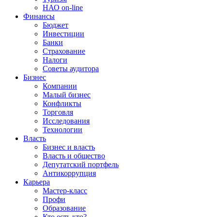
НАО on-line
Финансы
Бюджет
Инвестиции
Банки
Страхование
Налоги
Советы аудитора
Бизнес
Компании
Малый бизнес
Конфликты
Торговля
Исследования
Технологии
Власть
Бизнес и власть
Власть и общество
Депутатский портфель
Антикоррупция
Карьера
Мастер-класс
Профи
Образование
Кто есть кто?