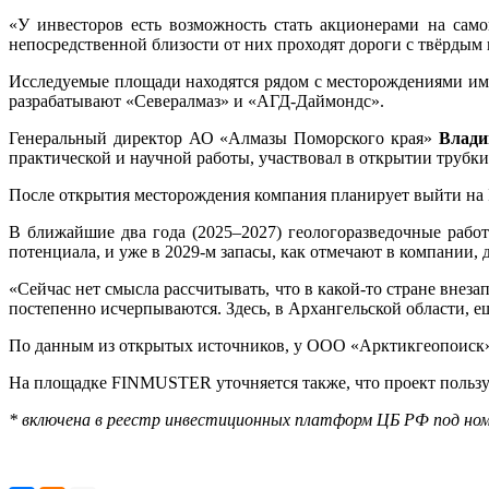
«У инвесторов есть возможность стать акционерами на само
непосредственной близости от них проходят дороги с твёрды
Исследуемые площади находятся рядом с месторождениями им
разрабатывают «Севералмаз» и «АГД-Даймондс».
Генеральный директор АО «Алмазы Поморского края»
Влад
практической и научной работы, участвовал в открытии трубки
После открытия месторождения компания планирует выйти на I
В ближайшие два года (2025–2027) геологоразведочные рабо
потенциала, и уже в 2029-м запасы, как отмечают в компании,
«Сейчас нет смысла рассчитывать, что в какой-то стране внез
постепенно исчерпываются. Здесь, в Архангельской области, 
По данным из открытых источников, у ООО «Арктикгеопоиск»
На площадке FINMUSTER уточняется также, что проект пользу
* включена в реестр инвестиционных платформ ЦБ РФ под номе