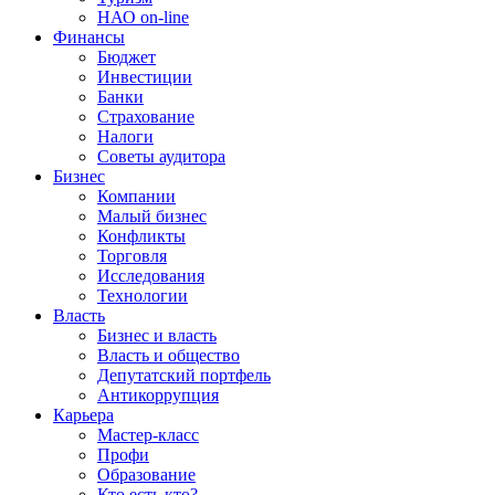
НАО on-line
Финансы
Бюджет
Инвестиции
Банки
Страхование
Налоги
Советы аудитора
Бизнес
Компании
Малый бизнес
Конфликты
Торговля
Исследования
Технологии
Власть
Бизнес и власть
Власть и общество
Депутатский портфель
Антикоррупция
Карьера
Мастер-класс
Профи
Образование
Кто есть кто?