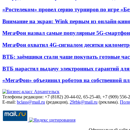
«Ростелеком» провел серию турниров по игре «Б
Внимание на экран: Wink первым из онлайн-кино
МегаФон назвал самые популярные 5G-смартфон
МегаФон охватил 4G-сигналом десятки километр
ВТБ: заёмщики стали чаще покупать готовые час
ВТБ нарастил выдачу электронных гарантий для 
«МегаФон» объединил роботов на собственной п
Телефоны редакции: +7 (8182) 20-44-02, 65-25-40, +7 (909) 556-2
E-mail:
bclass@mail.ru
(редакция),
29rbk@mail.ru
(реклама).
Поли
Официальный сайт 