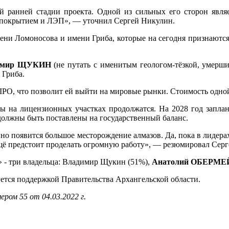
й ранней стадии проекта. Одной из сильных его сторон являе
м покрытием и ЛЭП», — уточнил Сергей Никулин.
ени Ломоносова и имени Гриба, которые на сегодня признаются
имир ЩУКИН
(не путать с именитым геологом-тёзкой, умерш
 Гриба.
PO, что позволит ей выйти на мировые рынки. Стоимость одной 
ты на лицензионных участках продолжатся. На 2028 год запл
 должны быть поставлены на государственный баланс.
апно появится большое месторождение алмазов. Да, пока в лидер
ещё предстоит проделать огромную работу», — резюмировал Сер
 - три владельца: Владимир Щукин (51%),
Анатолий ОБЕРМ
ется поддержкой Правительства Архангельской области.
ром 55 от 04.03.2022 г.