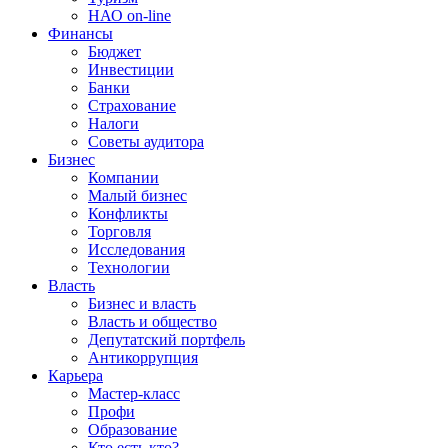
НАО on-line
Финансы
Бюджет
Инвестиции
Банки
Страхование
Налоги
Советы аудитора
Бизнес
Компании
Малый бизнес
Конфликты
Торговля
Исследования
Технологии
Власть
Бизнес и власть
Власть и общество
Депутатский портфель
Антикоррупция
Карьера
Мастер-класс
Профи
Образование
Кто есть кто?