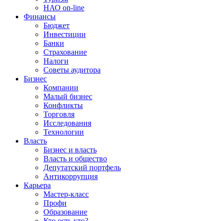
НАО on-line
Финансы
Бюджет
Инвестиции
Банки
Страхование
Налоги
Советы аудитора
Бизнес
Компании
Малый бизнес
Конфликты
Торговля
Исследования
Технологии
Власть
Бизнес и власть
Власть и общество
Депутатский портфель
Антикоррупция
Карьера
Мастер-класс
Профи
Образование
Кто есть кто?