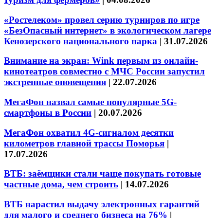
«Ростелеком» провел серию турниров по игре
«БезОпасный интернет» в экологическом лагере
Кенозерского национального парка
|
31.07.2026
Внимание на экран: Wink первым из онлайн-
кинотеатров совместно с МЧС России запустил
экстренные оповещения
|
22.07.2026
МегаФон назвал самые популярные 5G-
смартфоны в России
|
20.07.2026
МегаФон охватил 4G-сигналом десятки
километров главной трассы Поморья
|
17.07.2026
ВТБ: заёмщики стали чаще покупать готовые
частные дома, чем строить
|
14.07.2026
ВТБ нарастил выдачу электронных гарантий
для малого и среднего бизнеса на 76%
|