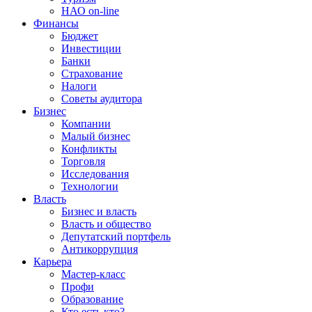
НАО on-line
Финансы
Бюджет
Инвестиции
Банки
Страхование
Налоги
Советы аудитора
Бизнес
Компании
Малый бизнес
Конфликты
Торговля
Исследования
Технологии
Власть
Бизнес и власть
Власть и общество
Депутатский портфель
Антикоррупция
Карьера
Мастер-класс
Профи
Образование
Кто есть кто?