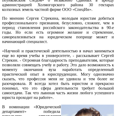
пеунковским следом» о незаконно сданных в аренду
администрацией Холмогорского района 30 гектарах
колхозных земель частной фирме ООО «СпецИн».
По мнению Сергея Стрекина, молодым юристам добиться
профессионального признания, безусловно, сложнее, чем в
период становления российского законодательства в 90-е
годы. Но если есть огромное желание и стремление,
самореализоваться на юридическом поприще может и
начинающий специалист.
«Научной и практической деятельностью я начал заниматься
еще во время учебы в университете, - рассказывает Сергей
Стрекин. - Огромная благодарность преподавателям, которые
позволяли совмещать учебу и работу. Это дало возможность к
моменту окончания вуза наработать определенный
практический опыт в юриспруденции. Могу однозначно
сказать, что профессия меня не удивила и тем более не
разочаровала. Я всегда хотел быть юристом и прекрасно
понимал, что это сфера деятельности требует большой
самоотдачи. Так что львиная часть жизни любого успешного
юриста проходит на работе».
В номинации «Юридический
департамент» победила