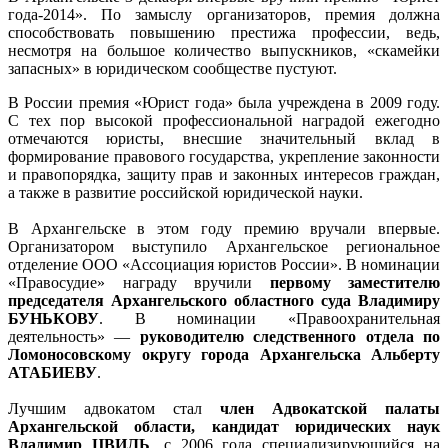
года-2014». По замыслу организаторов, премия должна
способствовать повышению престижа профессии, ведь,
несмотря на большое количество выпускников, «скамейки
запасных» в юридическом сообществе пустуют.
В России премия «Юрист года» была учреждена в 2009 году.
С тех пор высокой профессиональной наградой ежегодно
отмечаются юристы, внесшие значительный вклад в
формирование правового государства, укрепление законности
и правопорядка, защиту прав и законных интересов граждан,
а также в развитие российской юридической науки.
В Архангельске в этом году премию вручали впервые.
Организатором выступило Архангельское региональное
отделение ООО «Ассоциация юристов России». В номинации
«Правосудие» награду вручили
первому заместителю
председателя Архангельского областного суда Владимиру
БУНЬКОВУ
. В номинации «Правоохранительная
деятельность» —
руководителю следственного отдела по
Ломоносовскому округу города Архангельска Альберту
АТАБИЕВУ
.
Лучшим адвокатом стал
член Адвокатской палаты
Архангельской области, кандидат юридических наук
Владимир ЦВИЛЬ
, с 2006 года специализирующийся на