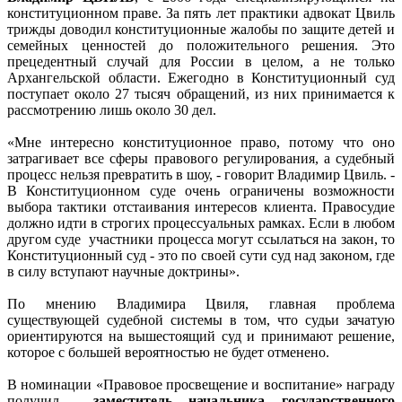
конституционном праве. За пять лет практики адвокат Цвиль
трижды доводил конституционные жалобы по защите детей и
семейных ценностей до положительного решения. Это
прецедентный случай для России в целом, а не только
Архангельской области. Ежегодно в Конституционный суд
поступает около 27 тысяч обращений, из них принимается к
рассмотрению лишь около 30 дел.
«Мне интересно конституционное право, потому что оно
затрагивает все сферы правового регулирования, а судебный
процесс нельзя превратить в шоу, - говорит Владимир Цвиль. -
В Конституционном суде очень ограничены возможности
выбора тактики отстаивания интересов клиента. Правосудие
должно идти в строгих процессуальных рамках. Если в любом
другом суде участники процесса могут ссылаться на закон, то
Конституционный суд - это по своей сути суд над законом, где
в силу вступают научные доктрины».
По мнению Владимира Цвиля, главная проблема
существующей судебной системы в том, что судьи зачатую
ориентируются на вышестоящий суд и принимают решение,
которое с большей вероятностью не будет отменено.
В номинации «Правовое просвещение и воспитание» награду
получил
заместитель начальника государственного