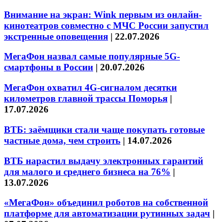
Внимание на экран: Wink первым из онлайн-
кинотеатров совместно с МЧС России запустил
экстренные оповещения
|
22.07.2026
МегаФон назвал самые популярные 5G-
смартфоны в России
|
20.07.2026
МегаФон охватил 4G-сигналом десятки
километров главной трассы Поморья
|
17.07.2026
ВТБ: заёмщики стали чаще покупать готовые
частные дома, чем строить
|
14.07.2026
ВТБ нарастил выдачу электронных гарантий
для малого и среднего бизнеса на 76%
|
13.07.2026
«МегаФон» объединил роботов на собственной
платформе для автоматизации рутинных задач
|