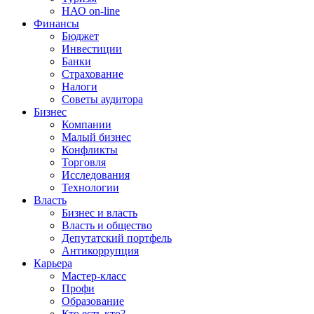
НАО on-line
Финансы
Бюджет
Инвестиции
Банки
Страхование
Налоги
Советы аудитора
Бизнес
Компании
Малый бизнес
Конфликты
Торговля
Исследования
Технологии
Власть
Бизнес и власть
Власть и общество
Депутатский портфель
Антикоррупция
Карьера
Мастер-класс
Профи
Образование
Кто есть кто?