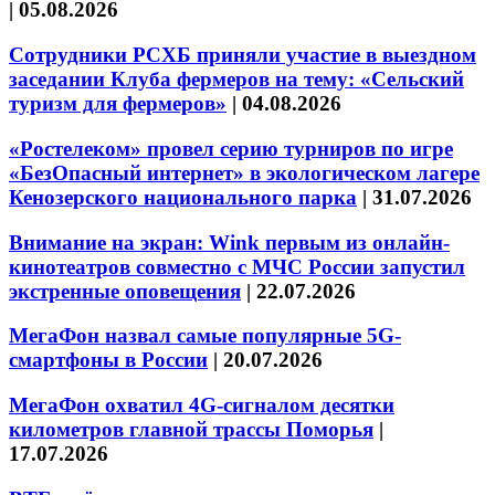
|
05.08.2026
Сотрудники РСХБ приняли участие в выездном
заседании Клуба фермеров на тему: «Сельский
туризм для фермеров»
|
04.08.2026
«Ростелеком» провел серию турниров по игре
«БезОпасный интернет» в экологическом лагере
Кенозерского национального парка
|
31.07.2026
Внимание на экран: Wink первым из онлайн-
кинотеатров совместно с МЧС России запустил
экстренные оповещения
|
22.07.2026
МегаФон назвал самые популярные 5G-
смартфоны в России
|
20.07.2026
МегаФон охватил 4G-сигналом десятки
километров главной трассы Поморья
|
17.07.2026