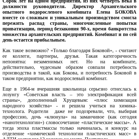
Сорок лет на одном предприятии, из них четверть века в
должности руководителя. Директор Архангельского
опытного водорослевого комбината Елена БОКОВА
вместе со сложным и уникальным производством смогла
пережить распад страны, многочисленные попытки
приватизации, период беззакония 90-х, время банкротства
множества архангельских предприятий. Комбинат и по сей
день остается прибыльным.
Как такое возможно? «Только благодаря Боковой», - считают
ее коллеги, партнеры, друзья. Такая категоричность
непонятна: незаменимых нет. Но на комбинате,
действительно, чудесным образом совпали потребность
производства в такой, как Бокова, и потребность Боковой в
таком предприятии, как водорослевый комбинат.
Еще в 1964-м вчерашняя школьница серьезно отнеслась к
лозунгу «Советская власть – это электрификация всей
страны», дополненный Хрущевым: «плюс химизация
народного хозяйства» - и решила учиться на химика-
технолога. Родители даже не подозревали, что, выбирая
профессию, дочь «клюнула» на заманчивое (как сегодня
«нанотехнологии») словосочетание «пластические массы». А
тогда эпоха пластмассы только начиналась, и конкурс на
отделение «химической технологии пластических масс» в