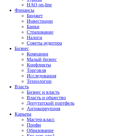
НАО on-line
Финансы
Бюджет
Инвестиции
Банки
Страхование
Налоги
Советы аудитора
Бизнес
Компании
Малый бизнес
Конфликты
Торговля
Исследования
Технологии
Власть
Бизнес и власть
Власть и общество
Депутатский портфель
Антикоррупция
Карьера
Мастер-класс
Профи
Образование
Кто есть кто?