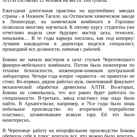
АЛТИ составлял 12 человек на место. Поступила.
Ежегодная длительная практика на крупнейших заводах
страны - в Нижнем Тагиле, на Охтинском химическом заводе
в Ленинграде, на химическом комбинате в Горловке
позволила многому научиться. К пятому курсу студентка уже
отчетливо видела свое будущее: мастер цеха, технолог,
начальник… В те годы карьера писалась, как под копирку:
лучшим кандидатом в директора виделся специалист,
прошедший все должности, начиная с рабочей.
Бокова же начала мастером в цехе стульев Череповецкого
фанерно-мебельного комбината. Потом была инженером по
технике безопасности, инженером-химиком центральной
лаборатории. Четыре года вопрос «нравится - не нравится» не
стоял. Во-первых, рядом работал муж, окончивший факультет
механической обработки древесины АЛТИ. Во-вторых,
Бокова не сомневалась, что все равно будет работать по
специальности. В-третьих, завод пластмасс еще надо было
найти. В Архангельске, например, в 70-е годы было лишь
небольшое производство по вторичной переработке
пластмасс, штамповавшее всякую тару. Ей это было
неинтересно.
В Череповце работу на непрофильном производстве Бокова
обернула себе в плюс: впитала все, что можно было впитать,