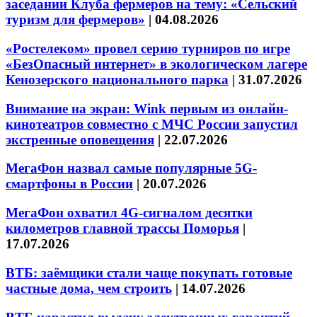
заседании Клуба фермеров на тему: «Сельский
туризм для фермеров»
|
04.08.2026
«Ростелеком» провел серию турниров по игре
«БезОпасный интернет» в экологическом лагере
Кенозерского национального парка
|
31.07.2026
Внимание на экран: Wink первым из онлайн-
кинотеатров совместно с МЧС России запустил
экстренные оповещения
|
22.07.2026
МегаФон назвал самые популярные 5G-
смартфоны в России
|
20.07.2026
МегаФон охватил 4G-сигналом десятки
километров главной трассы Поморья
|
17.07.2026
ВТБ: заёмщики стали чаще покупать готовые
частные дома, чем строить
|
14.07.2026