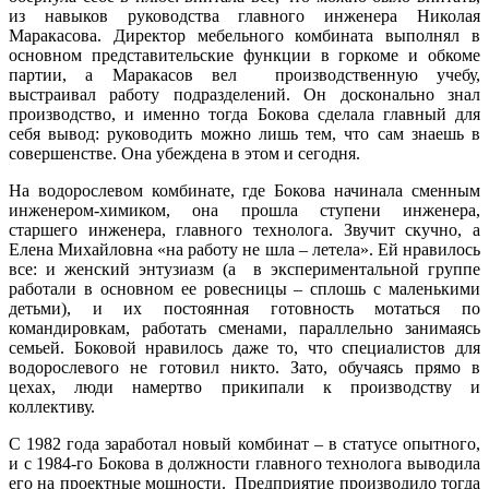
из навыков руководства главного инженера Николая
Маракасова. Директор мебельного комбината выполнял в
основном представительские функции в горкоме и обкоме
партии, а Маракасов вел производственную учебу,
выстраивал работу подразделений. Он досконально знал
производство, и именно тогда Бокова сделала главный для
себя вывод: руководить можно лишь тем, что сам знаешь в
совершенстве. Она убеждена в этом и сегодня.
На водорослевом комбинате, где Бокова начинала сменным
инженером-химиком, она прошла ступени инженера,
старшего инженера, главного технолога. Звучит скучно, а
Елена Михайловна «на работу не шла – летела». Ей нравилось
все: и женский энтузиазм (а в экспериментальной группе
работали в основном ее ровесницы – сплошь с маленькими
детьми), и их постоянная готовность мотаться по
командировкам, работать сменами, параллельно занимаясь
семьей. Боковой нравилось даже то, что специалистов для
водорослевого не готовил никто. Зато, обучаясь прямо в
цехах, люди намертво прикипали к производству и
коллективу.
С 1982 года заработал новый комбинат – в статусе опытного,
и с 1984-го Бокова в должности главного технолога выводила
его на проектные мощности. Предприятие производило тогда