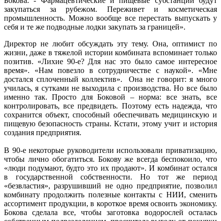
Бокова. - Фармацевтические и пищевые субстанции будут
закупаться за рубежом. Переживет и косметическая
промышленность. Можно вообще все перестать выпускать у
себя и те же подводные лодки закупать за границей».
Директор не любит обсуждать эту тему. Она, оптимист по
жизни, даже в тяжелой истории комбината вспоминает только
позитив. «Лихие 90-е? Для нас это было самое интересное
время». «Нам повезло в сотрудничестве с наукой». «Мне
достался сплоченный коллектив». Она не говорит: я много
училась, я сутками не выходила с производства. Но все было
именно так. Просто для Боковой – норма: все знать, все
контролировать, все предвидеть. Поэтому есть надежда, что
сохранится объект, способный обеспечивать медицинскую и
пищевую безопасность страны. Кстати, этому учит и история
создания предприятия.
В 90-е некоторые руководители использовали приватизацию,
чтобы лично обогатиться. Бокову же всегда беспокоило, что
«люди подумают, будто это их продают». И комбинат остался
в государственной собственности. Но тот же период
«безвластия», разрушивший не одно предприятие, позволил
комбинату продолжить полезные контакты с НИИ, сменить
ассортимент продукции, в короткое время освоить экономику.
Бокова сделала все, чтобы заготовка водорослей осталась