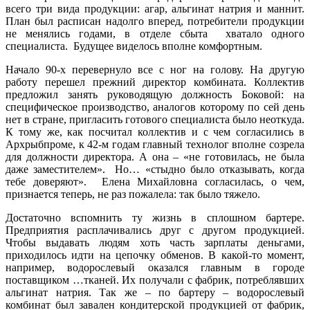
всего три вида продукции: агар, альгинат натрия и маннит.
План был расписан надолго вперед, потребители продукции
не менялись годами, в отделе сбыта хватало одного
специалиста. Будущее виделось вполне комфортным.
Начало 90-х перевернуло все с ног на голову. На другую
работу перешел прежний директор комбината. Коллектив
предложил занять руководящую должность Боковой: на
специфическое производство, аналогов которому по сей день
нет в стране, пригласить готового специалиста было неоткуда.
К тому же, как посчитал коллектив и с чем согласились в
Архрыбпроме, к 42-м годам главный технолог вполне созрела
для должности директора. А она – «не готовилась, не была
даже заместителем». Но… «стыдно было отказывать, когда
тебе доверяют». Елена Михайловна согласилась, о чем,
признается теперь, не раз пожалела: так было тяжело.
Достаточно вспомнить ту жизнь в сплошном бартере.
Предприятия расплачивались друг с другом продукцией.
Чтобы выдавать людям хоть часть зарплаты деньгами,
приходилось идти на цепочку обменов. В какой-то момент,
например, водорослевый оказался главным в городе
поставщиком …тканей. Их получали с фабрик, потреблявших
альгинат натрия. Так же – по бартеру – водорослевый
комбинат был завален кондитерской продукцией от фабрик,