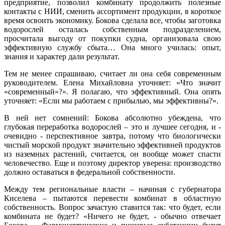
предприятие, позволил комбинату продолжить полезные
контакты с НИИ, сменить ассортимент продукции, в короткое
время освоить экономику. Бокова сделала все, чтобы заготовка
водорослей осталась собственным подразделением,
просчитала выгоду от покупки судна, организовала свою
эффективную службу сбыта… Она много училась: опыт,
знания и характер дали результат.
Тем не менее спрашиваю, считает ли она себя современным
руководителем. Елена Михайловна уточняет: «Что значит
«современный»?». Я полагаю, что эффективный. Она опять
уточняет: «Если мы работаем с прибылью, мы эффективны?».
В ней нет сомнений: Бокова абсолютно убеждена, что
глубокая переработка водорослей – это и лучшее сегодня, и -
очевидно - перспективное завтра, потому что биологически
чистый морской продукт значительно эффективней продуктов
из наземных растений, считается, он вообще может спасти
человечество. Еще и поэтому директор уверена: производство
должно оставаться в федеральной собственности.
Между тем региональные власти – начиная с губернатора
Киселева – пытаются перевести комбинат в областную
собственность. Вопрос зачастую ставится так: что будет, если
комбината не будет? «Ничего не будет, - обычно отвечает