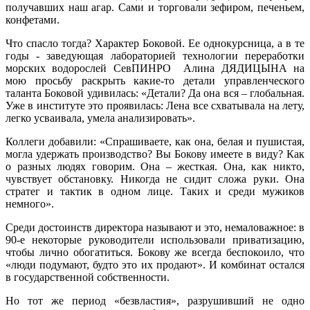
получавших наш агар. Сами и торговали зефиром, печеньем,
конфетами.
Что спасло тогда? Характер Боковой. Ее однокурсница, а в те
годы - заведующая лабораторией технологии переработки
морских водорослей СевПИНРО Алина ДЯДИЦЫНА на
мою просьбу раскрыть какие-то детали управленческого
таланта Боковой удивилась: «Детали? Да она вся – глобальная.
Уже в институте это проявилась: Лена все схватывала на лету,
легко усваивала, умела анализировать».
Коллеги добавили: «Спрашиваете, как она, белая и пушистая,
могла удержать производство? Вы Бокову имеете в виду? Как
о разных людях говорим. Она – жесткая. Она, как никто,
чувствует обстановку. Никогда не сидит сложа руки. Она
стратег и тактик в одном лице. Таких и среди мужиков
немного».
Среди достоинств директора называют и это, немаловажное: в
90-е некоторые руководители использовали приватизацию,
чтобы лично обогатиться. Бокову же всегда беспокоило, что
«люди подумают, будто это их продают». И комбинат остался
в государственной собственности.
Но тот же период «безвластия», разрушивший не одно