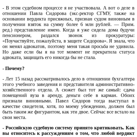
- В этом судебном процессе я не участвовала. А вот о деле в
отношении Павла Сидорова (экс-ректор СГМУ, также на
основании вердикта присяжных, признан судом виновным в
получении взяток на сумму более 6 млн рублей. — Прим.
ред.) представление имею. Когда я уже сидела дома будучи
пенсионером, раздался звонок из прокуратуры:
«Поучаствуйте, пожалуйста, в защите Сидорова». Я знала, что
он менял адвокатов, поэтому меня такая просьба не удивила.
Но даже если бы я на тот момент не прекратила статуса
адвоката, защищать его никогда бы не стала.
- Почему?
- Лет 15 назад рассматривалось дело в отношении бухгалтера
этого учебного заведения и представителя административно-
хозяйственного отдела. А сюжет был тот же самый: сдача
помещений вуза в аренду, деньги себе в карман. Обоих
признали виновными. Павел Сидоров тогда выступал в
качестве свидетеля, хотя, по моему убеждению, должен был
быть таким же фигурантом, как эти двое. Сейчас все встало на
свои места.
- Российскую судебную систему принято критиковать. Как
вы относитесь к рассуждениям о том, что любой вердикт