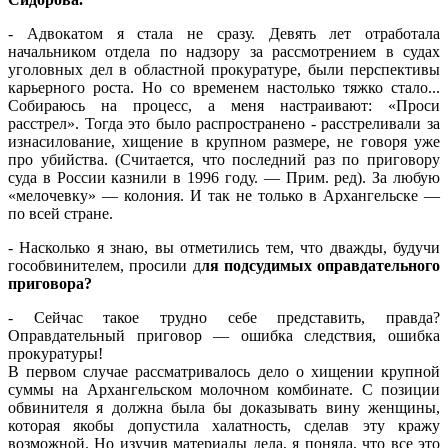
- Адвокатом я стала не сразу. Девять лет отработала
начальником отдела по надзору за рассмотрением в судах
уголовных дел в областной прокуратуре, были перспективы
карьерного роста. Но со временем настолько тяжко стало...
Собираюсь на процесс, а меня настраивают: «Проси
расстрел». Тогда это было распространено - расстреливали за
изнасилование, хищение в крупном размере, не говоря уже
про убийства. (Считается, что последний раз по приговору
суда в России казнили в 1996 году. — Прим. ред). За любую
«мелочевку» — колония. И так не только в Архангельске —
по всей стране.
- Насколько я знаю, вы отметились тем, что дважды, будучи
гособвинителем, просили д
ля подсудимых оправдательного
приговора?
- Сейчас такое трудно себе представить, правда?
Оправдательный приговор — ошибка следствия, ошибка
прокуратуры!
В первом случае рассматривалось дело о хищении крупной
суммы на Архангельском молочном комбинате. С позиции
обвинителя я должна была бы доказывать вину женщины,
которая якобы допустила халатность, сделав эту кражу
возможной. Но изучив материалы дела, я поняла, что все это