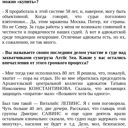
можно «купить»?
- Я проработала в этой системе 58 лет, и, наверное, могу быть
объективной. Когда говорят, что судьи поголовно
взяточники... Да, этим заражены Москва, Питер, юг страны.
Но не Север. За годы работы у меня не возникало сомнений в
честности и порядочности наших судей. А вот в адвокатской
среде тенденции нехорошие. Отличные адвокаты есть, но их,
к сожалению, не так много.
- Вы называете своим последним делом участие в суде над
захватчиками сухогруза Arctic Sea. Какие у вас остались
впечатления от этого громкого процесса?
- Мне тогда уже исполнилось 80 лет. Я решила, что, пожалуй,
хватит — пора на отдых. Но ко мне обратилась председатель
Архангельской центральной коллегии адвокатов Татьяна
Николаевна КОНСТАНТИНОВА. Сказала, что желающих
защищать «пиратов» мало: «Возьмите хотя бы одного».
Был там такой — Виталийс ЛЕПИНС. Я с ним поговорила.
Чуть больше 40 лет, две дочери. Рассказал, что главарь этой
группы Дмитрис САВИНС и еще один деятель врали
остальным изначально: сказали, что судно надо задержать «на
минутку», насилия не будет и т.д. Дело, мол, безопасное,