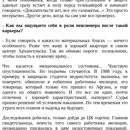
адвокат сразу встает в позу перед телекамерой и начинает
говорить: «Доказательств нет, все это галиматья...» Это просто
несерьезно. Другое дело, когда ты сам уже все проверил.
- Как вы ощущаете себя в роли пенсионера после такой
карьеры?
- Если говорить о каких-то материальных благах — ничего
особенного. Разве что живу в хорошей квартире в самом
центре Архангельска. Так же обиваю пороги поликлиник,
чтобы попасть к нужному врачу...
Что касается эмоционального состояния... Чувствую
опустошенность. Но подъемы случаются. В 1988 году, к
примеру, я защищала студента мединститута: мальчика, не
поверите, обвинили в избиении работника милиции, его
товарища, который только что пришел из Афгана, и еще
одного их общего знакомого. И это все он один, почти
отличник с хорошей характеристикой, натворил? Судья
принял решение об условном наказании. По тем временам это
утрата всех планов и надежд на будущее.
Доследования добилась, только дойдя до ЦК партии. Главная
свидетельница, невеста того самого работника милиции,
неожиданно призналась в даче недостоверных показаний.