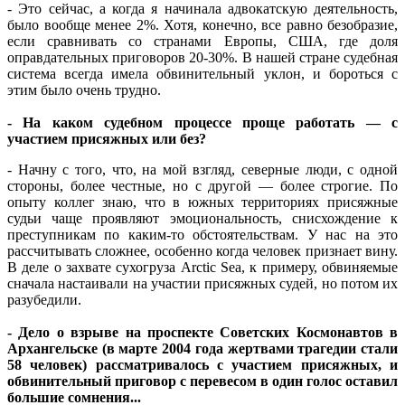
- Это сейчас, а когда я начинала адвокатскую деятельность,
было вообще менее 2%. Хотя, конечно, все равно безобразие,
если сравнивать со странами Европы, США, где доля
оправдательных приговоров 20-30%. В нашей стране судебная
система всегда имела обвинительный уклон, и бороться с
этим было очень трудно.
- На каком судебном процессе проще работать — с
участием присяжных или без?
- Начну с того, что, на мой взгляд, северные люди, с одной
стороны, более честные, но с другой — более строгие. По
опыту коллег знаю, что в южных территориях присяжные
судьи чаще проявляют эмоциональность, снисхождение к
преступникам по каким-то обстоятельствам. У нас на это
рассчитывать сложнее, особенно когда человек признает вину.
В деле о захвате сухогруза Arctic Sea, к примеру, обвиняемые
сначала настаивали на участии присяжных судей, но потом их
разубедили.
- Дело о взрыве на проспекте Советских Космонавтов в
Архангельске (в марте 2004 года жертвами трагедии стали
58 человек) рассматривалось с участием присяжных, и
обвинительный приговор с перевесом в один голос оставил
большие сомнения...