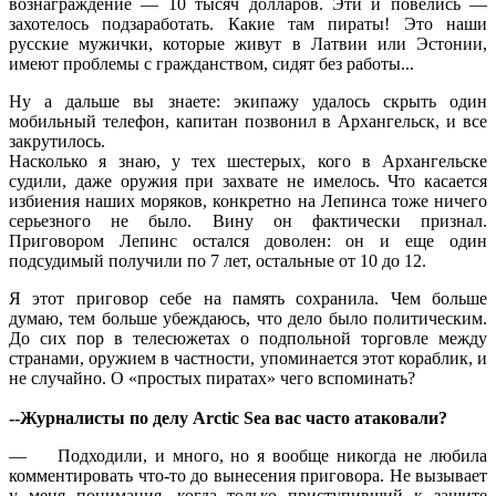
вознаграждение — 10 тысяч долларов. Эти и повелись —
захотелось подзаработать. Какие там пираты! Это наши
русские мужички, которые живут в Латвии или Эстонии,
имеют проблемы с гражданством, сидят без работы...
Ну а дальше вы знаете: экипажу удалось скрыть один
мобильный телефон, капитан позвонил в Архангельск, и все
закрутилось.
Насколько я знаю, у тех шестерых, кого в Архангельске
судили, даже оружия при захвате не имелось. Что касается
избиения наших моряков, конкретно на Лепинса тоже ничего
серьезного не было. Вину он фактически признал.
Приговором Лепинс остался доволен: он и еще один
подсудимый получили по 7 лет, остальные от 10 до 12.
Я этот приговор себе на память сохранила. Чем больше
думаю, тем больше убеждаюсь, что дело было политическим.
До сих пор в телесюжетах о подпольной торговле между
странами, оружием в частности, упоминается этот кораблик, и
не случайно. О «простых пиратах» чего вспоминать?
--Журналисты по делу Arctic Sea вас часто атаковали?
— Подходили, и много, но я вообще никогда не любила
комментировать что-то до вынесения приговора. Не вызывает
у меня понимания, когда только приступивший к защите