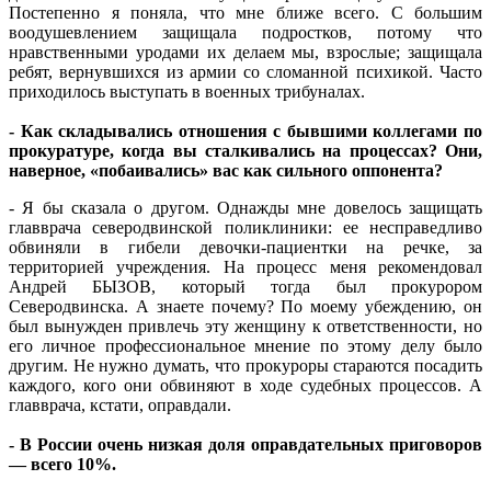
Постепенно я поняла, что мне ближе всего. С большим
воодушевлением защищала подростков, потому что
нравственными уродами их делаем мы, взрослые; защищала
ребят, вернувшихся из армии со сломанной психикой. Часто
приходилось выступать в военных трибуналах.
- Как складывались отношения с бывшими коллегами по
прокуратуре, когда вы сталкивались на процессах? Они,
наверное, «побаивались» вас как сильного оппонента?
- Я бы сказала о другом. Однажды мне довелось защищать
главврача северодвинской поликлиники: ее несправедливо
обвиняли в гибели девочки-пациентки на речке, за
территорией учреждения. На процесс меня рекомендовал
Андрей БЫЗОВ, который тогда был прокурором
Северодвинска. А знаете почему? По моему убеждению, он
был вынужден привлечь эту женщину к ответственности, но
его личное профессиональное мнение по этому делу было
другим. Не нужно думать, что прокуроры стараются посадить
каждого, кого они обвиняют в ходе судебных процессов. А
главврача, кстати, оправдали.
- В России очень низкая доля оправдательных приговоров
— всего 10%.