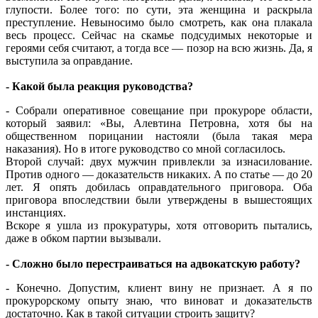
глупости. Более того: по сути, эта женщина и раскрыла
преступление. Невыносимо было смотреть, как она плакала
весь процесс. Сейчас на скамье подсудимых некоторые и
героями себя считают, а тогда все — позор на всю жизнь. Да, я
выступила за оправдание.
- Какой была реакция руководства?
- Собрали оперативное совещание при прокуроре области,
который заявил: «Вы, Алевтина Петровна, хотя бы на
общественном порицании настояли (была такая мера
наказания). Но в итоге руководство со мной согласилось.
Второй случай: двух мужчин привлекли за изнасилование.
Против одного — доказательств никаких. А по статье — до 20
лет. Я опять добилась оправдательного приговора. Оба
приговора впоследствии были утверждены в вышестоящих
инстанциях.
Вскоре я ушла из прокуратуры, хотя отговорить пытались,
даже в обком партии вызывали.
- Сложно было перестраиваться на адвокатскую работу?
- Конечно. Допустим, клиент вину не признает. А я по
прокурорскому опыту знаю, что виноват и доказательств
достаточно. Как в такой ситуации строить защиту?