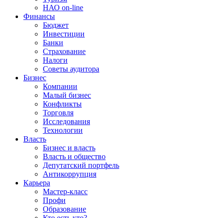
НАО on-line
Финансы
Бюджет
Инвестиции
Банки
Страхование
Налоги
Советы аудитора
Бизнес
Компании
Малый бизнес
Конфликты
Торговля
Исследования
Технологии
Власть
Бизнес и власть
Власть и общество
Депутатский портфель
Антикоррупция
Карьера
Мастер-класс
Профи
Образование
Кто есть кто?