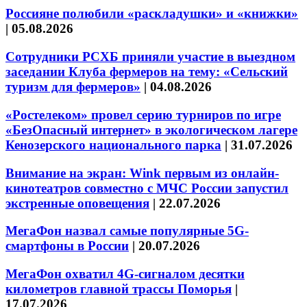
Россияне полюбили «раскладушки» и «книжки»
|
05.08.2026
Сотрудники РСХБ приняли участие в выездном
заседании Клуба фермеров на тему: «Сельский
туризм для фермеров»
|
04.08.2026
«Ростелеком» провел серию турниров по игре
«БезОпасный интернет» в экологическом лагере
Кенозерского национального парка
|
31.07.2026
Внимание на экран: Wink первым из онлайн-
кинотеатров совместно с МЧС России запустил
экстренные оповещения
|
22.07.2026
МегаФон назвал самые популярные 5G-
смартфоны в России
|
20.07.2026
МегаФон охватил 4G-сигналом десятки
километров главной трассы Поморья
|
17.07.2026