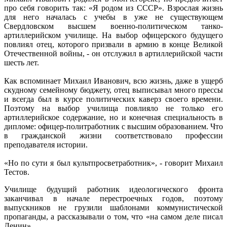
про себя говорить так: «Я родом из СССР». Взрослая жизнь
для него началась с учебы в уже не существующем
Свердловском высшем военно-политическом танко-
артиллерийском училище. На выбор офицерского будущего
повлиял отец, которого призвали в армию в конце Великой
Отечественной войны, - он отслужил в артиллерийской части
шесть лет.
Как вспоминает Михаил Иванович, всю жизнь, даже в ущерб
скудному семейному бюджету, отец выписывал много прессы
и всегда был в курсе политических каверз своего времени.
Поэтому на выбор училища повлияло не только его
артиллерийское содержание, но и конечная специальность в
дипломе: офицер-политработник с высшим образованием. Что
в гражданской жизни соответствовало профессии
преподавателя истории.
«Но по сути я был культпросветработник», - говорит Михаил
Тестов.
Училище будущий работник идеологического фронта
заканчивал в начале перестроечных годов, поэтому
выпускников не грузили шаблонами коммунистической
пропаганды, а рассказывали о том, что «на самом деле писал
Ленин».