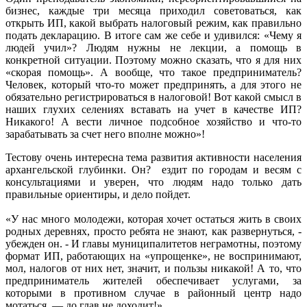
бизнес, каждые три месяца приходил советоваться, как
открыть ИП, какой выбрать налоговый режим, как правильно
подать декларацию. В итоге сам же себе и удивился: «Чему я
людей учил»? Людям нужны не лекции, а помощь в
конкретной ситуации. Поэтому можно сказать, что я для них
«скорая помощь». А вообще, что такое предприниматель?
Человек, который что-то может предпринять, а для этого не
обязательно регистрироваться в налоговой! Вот какой смысл в
наших глухих селениях вставать на учет в качестве ИП?
Никакого! А вести личное подсобное хозяйство и что-то
зарабатывать за счет него вполне можно»!
Тестову очень интересна тема развития активности населения
архангельской глубинки. Он? ездит по городам и весям с
консультациями и уверен, что людям надо только дать
правильные ориентиры, и дело пойдет.
«У нас много молодежи, которая хочет остаться жить в своих
родных деревнях, просто ребята не знают, как развернуться, -
убежден он. - И главы муниципалитетов неграмотны, поэтому
формат ИП, работающих на «упрощенке», не воспринимают,
мол, налогов от них нет, значит, и пользы никакой! А то, что
предприниматель жителей обеспечивает услугами, за
которыми в противном случае в районный центр надо
мотаться, — до глав не доходит!».