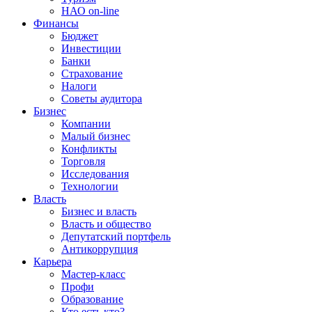
НАО on-line
Финансы
Бюджет
Инвестиции
Банки
Страхование
Налоги
Советы аудитора
Бизнес
Компании
Малый бизнес
Конфликты
Торговля
Исследования
Технологии
Власть
Бизнес и власть
Власть и общество
Депутатский портфель
Антикоррупция
Карьера
Мастер-класс
Профи
Образование
Кто есть кто?