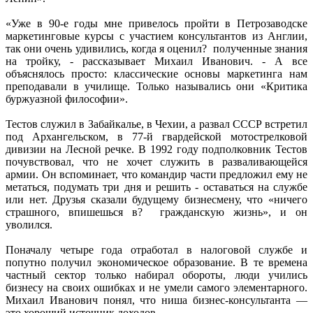
«Уже в 90-е годы мне привелось пройти в Петрозаводске
маркетинговые курсы с участием консультантов из Англии,
так они очень удивились, когда я оценил? полученные знания
на тройку, - рассказывает Михаил Иванович. - А все
объяснялось просто: классические основы маркетинга нам
преподавали в училище. Только назывались они «Критика
буржуазной философии».
Тестов служил в Забайкалье, в Чехии, а развал СССР встретил
под Архангельском, в 77-й гвардейской мотострелковой
дивизии на Лесной речке. В 1992 году подполковник Тестов
почувствовал, что не хочет служить в разваливающейся
армии. Он вспоминает, что командир части предложил ему не
метаться, подумать три дня и решить - оставаться на службе
или нет. Друзья сказали будущему бизнесмену, что «ничего
страшного, впишешься в? гражданскую жизнь», и он
уволился.
Поначалу четыре года отработал в налоговой службе и
попутно получил экономическое образование. В те времена
частный сектор только набирал обороты, люди учились
бизнесу на своих ошибках и не умели самого элементарного.
Михаил Иванович понял, что ниша бизнес-консультанта —
это хороший источник доходов.