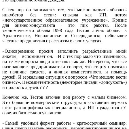
С тех пор он занимается тем, что можно назвать «бизнес-
инкубатор без стен»: сначала как ИП, потом
«негосударственное образовательное учреждение». Кризис
для бизнес-консультанта - это пик работы. После
экономического обвала 1998 года Тестов лично обошел в
Архангельске, Новодвинске и Северодвинске небольшие
частные предприятия с рассказом о своих услугах.
«Одновременно просил заполнить разработанные мной
анкеты, - вспоминает он. - И с тех пор мало что изменилось,
на те же вопросы люди отвечают так же. Интересно, что все
начинающие предприниматели говорят, что старту помогало
не наличие средств, а личная компетентность и помощь
друзей. И зеркальная ситуация с вопросом «Что мешало вести
бизнес?». Некомпетентность (некоторые писали «лопоухость»)
и подлость друзей.? ? ?
Конечно же, Тестов заточен под работу с малым бизнесом.
Это большие коммерческие структуры в состоянии держать
штат разнопрофильных специалистов, а ИП нуждаются в?
советах бизнес-консультантов.
«Самый удобный формат работы - краткосрочный семинар.
Один преподаватель экономики, переориентировавшийся на