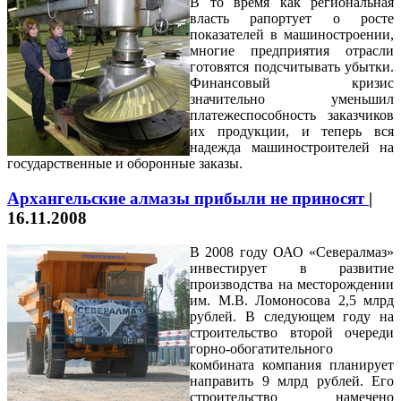
В то время как региональная
власть рапортует о росте
показателей в машиностроении,
многие предприятия отрасли
готовятся подсчитывать убытки.
Финансовый кризис
значительно уменьшил
платежеспособность заказчиков
их продукции, и теперь вся
надежда машиностроителей на
государственные и оборонные заказы.
Архангельские алмазы прибыли не приносят
|
16.11.2008
В 2008 году ОАО «Севералмаз»
инвестирует в развитие
производства на месторождении
им. М.В. Ломоносова 2,5 млрд
рублей. В следующем году на
строительство второй очереди
горно-обогатительного
комбината компания планирует
направить 9 млрд рублей. Его
строительство намечено