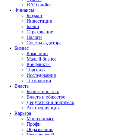
НАО on-line
Финансы
Бюджет
Инвестиции
Банки
Страхование
Налоги
Советы аудитора
Бизнес
Компании
Малый бизнес
Конфликты
Торговля
Исследования
Технологии
Власть
Бизнес и власть
Власть и общество
Депутатский портфель
Антикоррупция
Карьера
Мастер-класс
Профи
Образование
Кто есть кто?