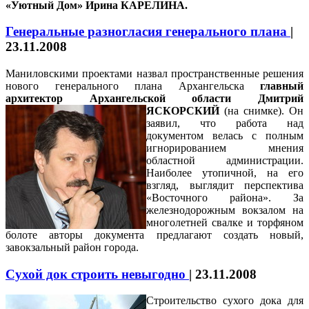
«Уютный Дом» Ирина КАРЕЛИНА.
Генеральные разногласия генерального плана
|
23.11.2008
Маниловскими проектами назвал пространственные решения
нового генерального плана Архангельска
главный
архитектор Архангельской области Дмитрий
ЯСКОРСКИЙ
(на снимке).
Он
заявил, что работа над
документом велась с полным
игнорированием мнения
областной администрации.
Наиболее утопичной, на его
взгляд, выглядит перспектива
«Восточного района». За
железнодорожным вокзалом на
многолетней свалке и торфяном
болоте авторы документа предлагают создать новый,
завокзальный район города.
Сухой док строить невыгодно
|
23.11.2008
Строительство сухого дока для