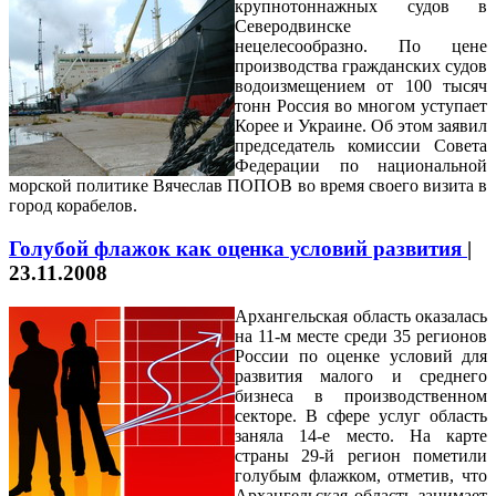
крупнотоннажных судов в
Северодвинске
нецелесообразно. По цене
производства гражданских судов
водоизмещением от 100 тысяч
тонн Россия во многом уступает
Корее и Украине. Об этом заявил
председатель комиссии Совета
Федерации по национальной
морской политике Вячеслав ПОПОВ во время своего визита в
город корабелов.
Голубой флажок как оценка условий развития
|
23.11.2008
Архангельская область оказалась
на 11-м месте среди 35 регионов
России по оценке условий для
развития малого и среднего
бизнеса в производственном
секторе. В сфере услуг область
заняла 14-е место. На карте
страны 29-й регион пометили
голубым флажком, отметив, что
Архангельская область занимает