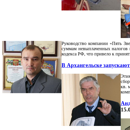
Руководство компании «Пять Зве
суммам невыплаченных налогов 
кодекса РФ, что привело к приня
В Архангельске запускаю
Этим
сбор
кв. 
комп
Анд
15.