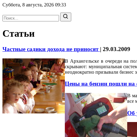
Суббота, 8 августа, 2026
09:33
Статьи
Частные садики дохода не приносят
|
29.03.2009
В Архангельске в очереди на пол
скрывают: муниципальная систем
неоднократно призывали бизнес з
Цены на бензин пошли на
В ма
все 
Об 