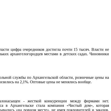
бласти цифра очередников достигла почти 15 тысяч. Власти не
ньких архангелогородцев местами в детских садах. Чиновники
ольной службы по Архангельской области, розничные цены на
низились на 2,1%. Оптовые цены не менялись вообще.
алонасыщен - жесткой конкуренции между фирмами нет.
са в Архангельске стала компания «Чистый дом», которая
ывались «на ровном месте», не имея покровителей и заказов.