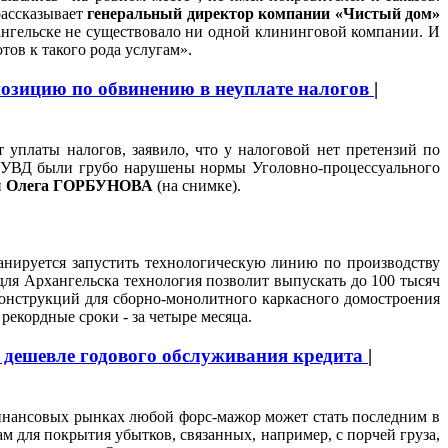
рассказывает
генеральный директор компании «Чистый дом»
ангельске не существовало ни одной клининговой компании. И
отов к такого рода услугам».
позицию по обвинению в неуплате налогов
|
 уплаты налогов, заявило, что у налоговой нет претензий по
и УВД были грубо нарушены нормы Уголовно-процессуального
и
Олега ГОРБУНОВА
(на снимке).
анируется запустить технологическую линию по производству
для Архангельска технология позволит выпускать до 100 тысяч
конструкций для сборно-монолитного каркасного домостроения
екордные сроки - за четыре месяца.
я дешевле годового обслуживания кредита
|
инансовых рынках любой форс-мажор может стать последним в
м для покрытия убытков, связанных, например, с порчей груза,