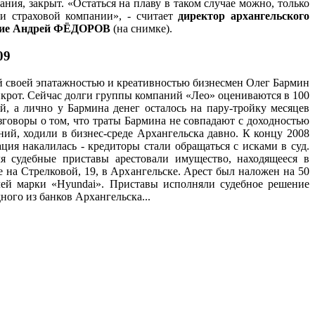
ния, закрыт. «Остаться на плаву в таком случае можно, только
чи страховой компании», - считает
директор архангельского
ание Андрей ФЁДОРОВ
(на снимке).
09
 своей эпатажностью и креативностью бизнесмен Олег Бармин
нкрот. Сейчас долги группы компаний «Лео» оцениваются в 100
й, а лично у Бармина денег осталось на пару-тройку месяцев
зговоры о том, что траты Бармина не совпадают с доходностью
ний, ходили в бизнес-среде Архангельска давно. К концу 2008
ация накалилась - кредиторы стали обращаться с исками в суд.
я судебные приставы арестовали имущество, находящееся в
е на Стрелковой, 19, в Архангельске. Арест был наложен на 50
ей марки «Hyundai». Приставы исполняли судебное решение
ного из банков Архангельска...