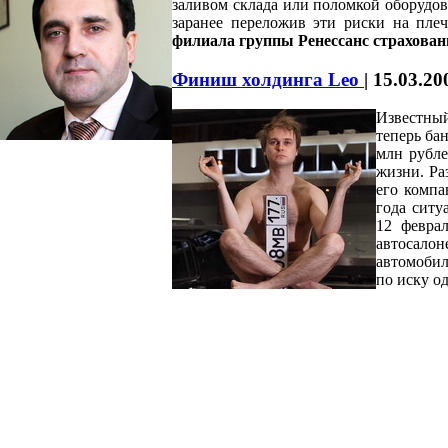
заливом склада или поломкой оборудова
заранее переложив эти риски на пле
филиала группы Ренессанс страхов
Финиш холдинга Leo
|
15.03.20
Известный
теперь ба
млн рубле
жизни. Ра
его компа
года ситу
12 феврал
автосалон
автомобил
по иску од