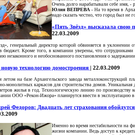
Очень долго нарабатывали себе имя, - 
Юлия ВЕПРЕВА
- На то время в Арх
надо сказать честно, что город был не г
«Пять Звёзд» высказала свою 
22.03.2009
зд», генеральный директор которой обвиняется в уклонении от
в бюджет. Кроме того, в компании уверены, что сотрудникам
тию незаконного и необоснованного постановления о задержани
т новую технологию домостроения
|
22.03.2009
 летом на базе Архангельского завода металлоконструкций пл
но-монолитных каркасов для строительства домов. Уникальная 
метров жилья в год. Технологическую линию по производству 
ании ООО «Рекон-Ижора» планирутся ввести в эксплуатацию в р
рей Федоров: Двадцать лет страхования обойдутс
03.2009
Именно во время нестабильности на ф
жизни компании. Ведь доступ к кредита