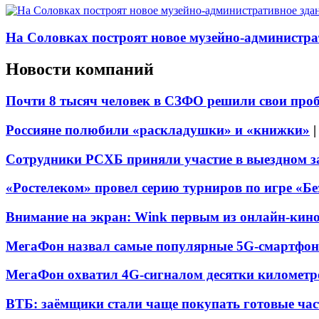
На Соловках построят новое музейно-администра
Новости компаний
Почти 8 тысяч человек в СЗФО решили свои про
Россияне полюбили «раскладушки» и «книжки»
Сотрудники РСХБ приняли участие в выездном за
«Ростелеком» провел серию турниров по игре «Б
Внимание на экран: Wink первым из онлайн-кино
МегаФон назвал самые популярные 5G-смартфон
МегаФон охватил 4G-сигналом десятки километр
ВТБ: заёмщики стали чаще покупать готовые час