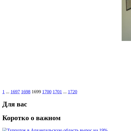
1
...
1697
1698
1699
1700
1701
...
1720
Для вас
Коротко о важном