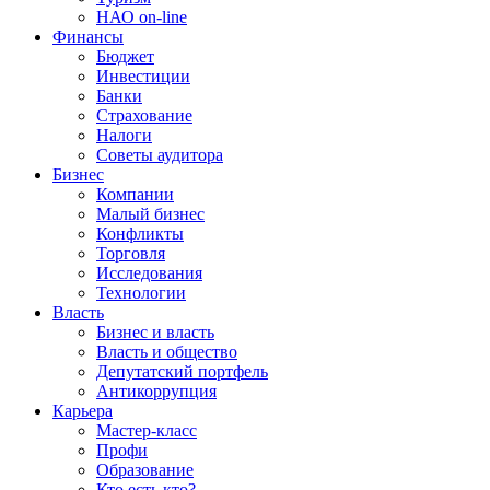
НАО on-line
Финансы
Бюджет
Инвестиции
Банки
Страхование
Налоги
Советы аудитора
Бизнес
Компании
Малый бизнес
Конфликты
Торговля
Исследования
Технологии
Власть
Бизнес и власть
Власть и общество
Депутатский портфель
Антикоррупция
Карьера
Мастер-класс
Профи
Образование
Кто есть кто?