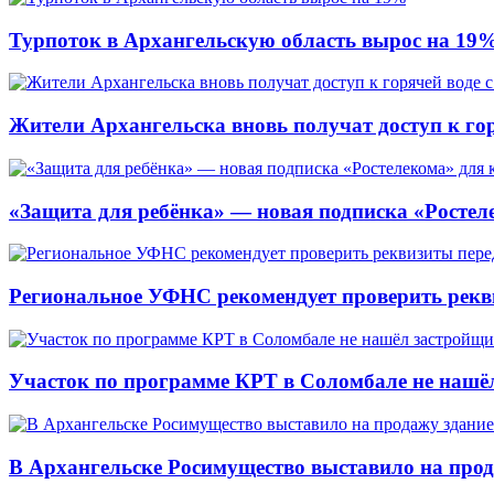
Турпоток в Архангельскую область вырос на 19
Жители Архангельска вновь получат доступ к горя
«Защита для ребёнка» — новая подписка «Ростеле
Региональное УФНС рекомендует проверить рекв
Участок по программе КРТ в Соломбале не нашё
В Архангельске Росимущество выставило на про