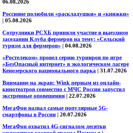
06.08.2026
Россияне полюбили «раскладушки» и «книжки»
|
05.08.2026
Сотрудники РСХБ приняли участие в выездном
заседании Клуба фермеров на тему: «Сельский
туризм для фермеров»
|
04.08.2026
«Ростелеком» провел серию турниров по игре
«БезОпасный интернет» в экологическом лагере
Кенозерского национального парка
|
31.07.2026
Внимание на экран: Wink первым из онлайн-
кинотеатров совместно с МЧС России запустил
экстренные оповещения
|
22.07.2026
МегаФон назвал самые популярные 5G-
смартфоны в России
|
20.07.2026
МегаФон охватил 4G-сигналом десятки
километров главной трассы Поморья
|