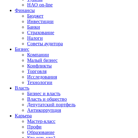
НАО on-line
Финансы
Бюджет
Инвестиции
Банки
Страхование
Налоги
Советы аудитора
Бизнес
Компании
Малый бизнес
Конфликты
Торговля
Исследования
Технологии
Власть
Бизнес и власть
Власть и общество
Депутатский портфель
Антикоррупция
Карьера
Мастер-класс
Профи
Образование
Кто есть кто?