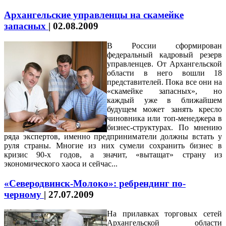
Архангельские управленцы на скамейке
запасных
|
02.08.2009
В России сформирован
федеральный кадровый резерв
управленцев. От Архангельской
области в него вошли 18
представителей. Пока все они на
«скамейке запасных», но
каждый уже в ближайшем
будущем может занять кресло
чиновника или топ-менеджера в
бизнес-структурах. По мнению
ряда экспертов, именно предприниматели должны встать у
руля страны. Многие из них сумели сохранить бизнес в
кризис 90-х годов, а значит, «вытащат» страну из
экономического хаоса и сейчас...
«Северодвинск-Молоко»: ребрендинг по-
черному
|
27.07.2009
На прилавках торговых сетей
Архангельской области