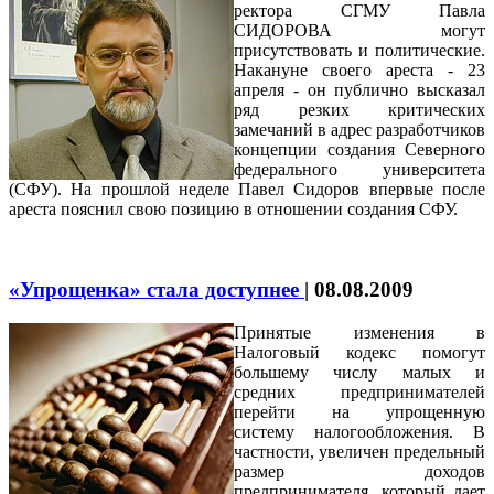
ректора СГМУ Павла
СИДОРОВА могут
присутствовать и политические.
Накануне своего ареста - 23
апреля - он публично высказал
ряд резких критических
замечаний в адрес разработчиков
концепции создания Северного
федерального университета
(СФУ). На прошлой неделе Павел Сидоров впервые после
ареста пояснил свою позицию в отношении создания СФУ.
«Упрощенка» стала доступнее
|
08.08.2009
Приняты
е
изменения в
Налоговый кодекс помогут
большему числу малых и
средних предпринимателей
перейти на упрощенную
систему налогообложения. В
частности, увеличен предельный
размер доходов
предпринимателя, который дает