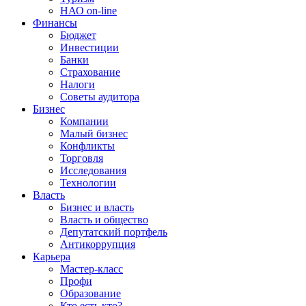
НАО on-line
Финансы
Бюджет
Инвестиции
Банки
Страхование
Налоги
Советы аудитора
Бизнес
Компании
Малый бизнес
Конфликты
Торговля
Исследования
Технологии
Власть
Бизнес и власть
Власть и общество
Депутатский портфель
Антикоррупция
Карьера
Мастер-класс
Профи
Образование
Кто есть кто?