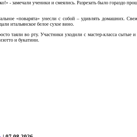
о!» - замечали ученики и смеялись. Разрезать было гораздо проще
тальное «поварята» унесли с собой – удивлять домашних. Свеж
али итальянское белое сухое вино.
сто таяли во рту. Участники уходили с мастер-класса сытые и
изотто и букатини.
%
|
07.08.2026