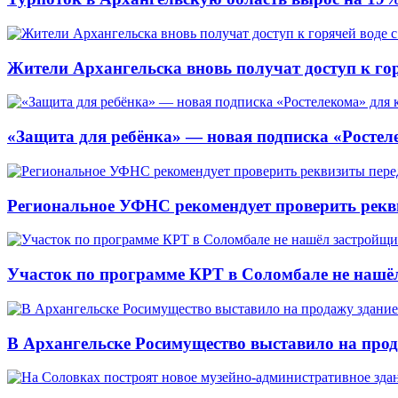
Жители Архангельска вновь получат доступ к горя
«Защита для ребёнка» — новая подписка «Ростеле
Региональное УФНС рекомендует проверить рекв
Участок по программе КРТ в Соломбале не нашё
В Архангельске Росимущество выставило на про