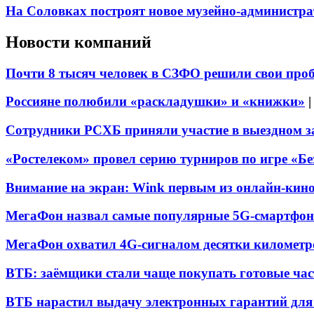
На Соловках построят новое музейно-администра
Новости компаний
Почти 8 тысяч человек в СЗФО решили свои про
Россияне полюбили «раскладушки» и «книжки»
Сотрудники РСХБ приняли участие в выездном за
«Ростелеком» провел серию турниров по игре «Б
Внимание на экран: Wink первым из онлайн-кино
МегаФон назвал самые популярные 5G-смартфон
МегаФон охватил 4G-сигналом десятки километр
ВТБ: заёмщики стали чаще покупать готовые час
ВТБ нарастил выдачу электронных гарантий для 