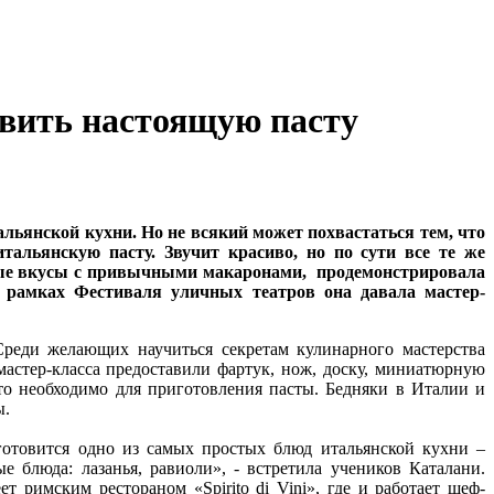
вить настоящую пасту
льянской кухни. Но не всякий может похвастаться тем, что
альянскую пасту. Звучит красиво, но по сути все те же
зные вкусы с привычными макаронами, продемонстрировала
амках Фестиваля уличных театров она давала мастер-
реди желающих научиться секретам кулинарного мастерства
астер-класса предоставили фартук, нож, доску, миниатюрную
 что необходимо для приготовления пасты. Бедняки в Италии и
ы.
готовится одно из самых простых блюд итальянской кухни –
е блюда: лазанья, равиоли», - встретила учеников Каталани.
 римским рестораном «Spirito di Vini», где и работает шеф-