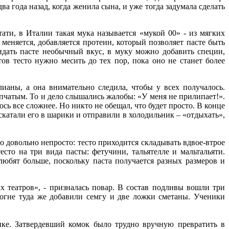
а года назад, когда женила сына, и уже тогда задумала сделать
ати, в Италии такая мука называется «мукой 00» - из мягких
еняется, добавляется протеин, который позволяет пасте быть
идать пасте необычный вкус, в муку можно добавить специи,
ов тесто нужно месить до тех пор, пока оно не станет более
ианы, а она внимательно следила, чтобы у всех получалось.
ыпчатым. То и дело слышались жалобы: «У меня не прилипает!».
ось все сложнее. Но никто не обещал, что будет просто. В конце
скатали его в шарики и отправили в холодильник – «отдыхать»,
 довольно непросто: тесто приходится складывать вдвое-втрое
есто на три вида пасты: фетучини, тальятелле и мальтальяти.
любят больше, поскольку паста получается разных размеров и
 театров», - призналась повар. В состав подливы вошли три
 огне туда же добавили семгу и две ложки сметаны. Ученики
нке. Затвердевший комок было трудно вручную превратить в