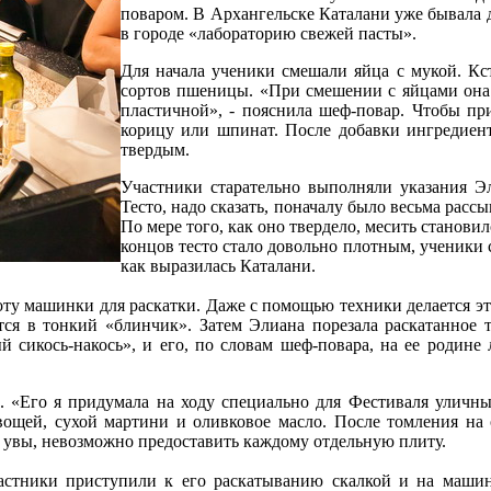
поваром. В Архангельске Каталани уже бывала дв
в городе «лабораторию свежей пасты».
Для начала ученики смешали яйца с мукой. Кст
сортов пшеницы. «При смешении с яйцами она м
пластичной», - пояснила шеф-повар. Чтобы пр
корицу или шпинат. После добавки ингредиент
твердым.
Участники старательно выполняли указания Эл
Тесто, надо сказать, поначалу было весьма расс
По мере того, как оно твердело, месить становил
концов тесто стало довольно плотным, ученики 
как выразилась Каталани.
ту машинки для раскатки. Даже с помощью техники делается это
тся в тонкий «блинчик». Затем Элиана порезала раскатанное т
й сикось-накось», и его, по словам шеф-повара, на ее родине 
 «Его я придумала на ходу специально для Фестиваля уличных
 овощей, сухой мартини и оливковое масло. После томления на
о, увы, невозможно предоставить каждому отдельную плиту.
участники приступили к его раскатыванию скалкой и на маши