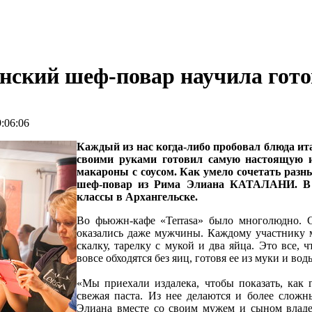
нский шеф-повар научила гото
:06:06
Каждый из нас когда-либо пробовал блюда ита
своими руками готовил самую настоящую ит
макароны с соусом. Как умело сочетать ра
шеф-повар из Рима Элиана КАТАЛАНИ. В р
классы в Архангельске.
Во фьюжн-кафе «Terrasa» было многолюдно. С
оказались даже мужчины. Каждому участнику м
скалку, тарелку с мукой и два яйца. Это все,
вовсе обходятся без яиц, готовя ее из муки и вод
«Мы приехали издалека, чтобы показать, как 
свежая паста. Из нее делаются и более сложны
Элиана вместе со своим мужем и сыном владеет