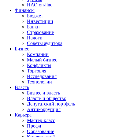
НАО on-line
Финансы
Бюджет
Инвестиции
Банки
Страхование
Налоги
Советы аудитора
Бизнес
Компании
Малый бизнес
Конфликты
Торговля
Исследования
Технологии
Власть
Бизнес и власть
Власть и общество
Депутатский портфель
Антикоррупция
Карьера
Мастер-класс
Профи
Образование
Кто есть кто?