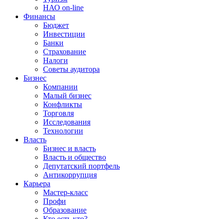
НАО on-line
Финансы
Бюджет
Инвестиции
Банки
Страхование
Налоги
Советы аудитора
Бизнес
Компании
Малый бизнес
Конфликты
Торговля
Исследования
Технологии
Власть
Бизнес и власть
Власть и общество
Депутатский портфель
Антикоррупция
Карьера
Мастер-класс
Профи
Образование
Кто есть кто?