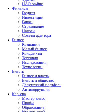
НАО on-line
Финансы
Бюджет
Инвестиции
Банки
Страхование
Налоги
Советы аудитора
Бизнес
Компании
Малый бизнес
Конфликты
Торговля
Исследования
Технологии
Власть
Бизнес и власть
Власть и общество
Депутатский портфель
Антикоррупция
Карьера
Мастер-класс
Профи
Образование
Кто есть кто?