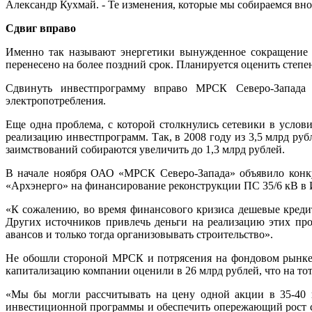
Александр Кухмай. - Те изменения, которые мы собираемся вно
Сдвиг вправо
Именно так называют энергетики вынужденное сокращение с
перенесено на более поздний срок. Планируется оценить степе
Сдвинуть инвестпрограмму вправо МРСК Северо-Запада 
электропотребления.
Еще одна проблема, с которой столкнулись сетевики в услов
реализацию инвестпрограмм. Так, в 2008 году из 3,5 млрд ру
заимствований собираются увеличить до 1,3 млрд рублей.
В начале ноября ОАО «МРСК Северо-Запада» объявило конку
«Архэнерго» на финансирование реконструкции ПС 35/6 кВ в 
«К сожалению, во время финансового кризиса дешевые кредит
Других источников привлечь деньги на реализацию этих про
авансов и только тогда организовывать строительство».
Не обошли стороной МРСК и потрясения на фондовом рынке. 
капитализацию компании оценили в 26 млрд рублей, что на то
«Мы бы могли рассчитывать на цену одной акции в 35-40 к
инвестиционной программы и обеспечить опережающий рост ст