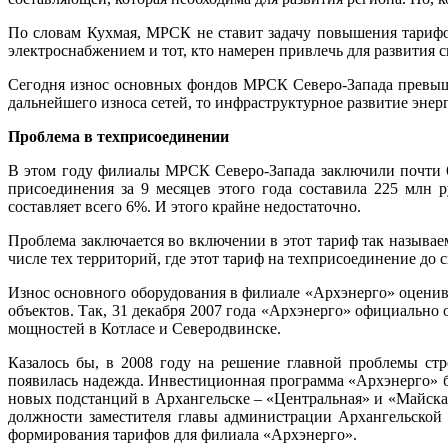
По словам Кухмая, МРСК не ставит задачу повышения тарифо
электроснабжением и тот, кто намерен привлечь для развития с
Сегодня износ основных фондов МРСК Северо-Запада превыша
дальнейшего износа сетей, то инфраструктурное развитие энерго
Проблема в техприсоединении
В этом году филиалы МРСК Северо-Запада заключили почти 6
присоединения за 9 месяцев этого года составила 225 млн
составляет всего 6%. И этого крайне недостаточно.
Проблема заключается во включении в этот тариф так называе
числе тех территорий, где этот тариф на техприсоединение до с
Износ основного оборудования в филиале «Архэнерго» оценив
объектов. Так, 31 декабря 2007 года «Архэнерго» официальн
мощностей в Котласе и Северодвинске.
Казалось бы, в 2008 году на решение главной проблемы стр
появилась надежда. Инвестиционная программа «Архэнерго» 
новых подстанций в Архангельске – «Центральная» и «Майск
должности заместителя главы администрации Архангельской 
формирования тарифов для филиала «Архэнерго».