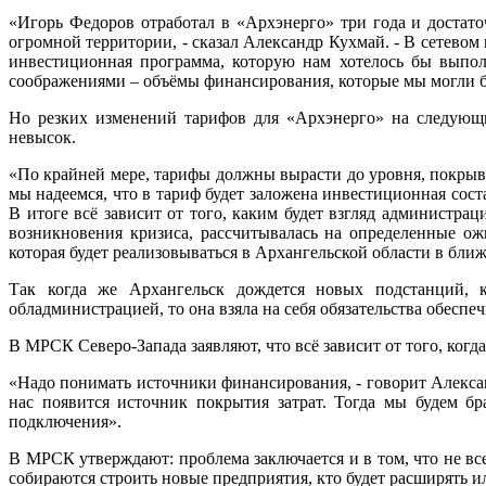
«Игорь Федоров отработал в «Архэнерго» три года и достато
огромной территории, - сказал Александр Кухмай. - В сетево
инвестиционная программа, которую нам хотелось бы выпол
соображениями – объёмы финансирования, которые мы могли б
Но резких изменений тарифов для «Архэнерго» на следующи
невысок.
«По крайней мере, тарифы должны вырасти до уровня, покрыва
мы надеемся, что в тариф будет заложена инвестиционная сос
В итоге всё зависит от того, каким будет взгляд администра
возникновения кризиса, рассчитывалась на определенные ож
которая будет реализовываться в Архангельской области в бли
Так когда же Архангельск дождется новых подстанций, к
обладминистрацией, то она взяла на себя обязательства обеспе
В МРСК Северо-Запада заявляют, что всё зависит от того, когд
«Надо понимать источники финансирования, - говорит Алексан
нас появится источник покрытия затрат. Тогда мы будем б
подключения».
В МРСК утверждают: проблема заключается и в том, что не вс
собираются строить новые предприятия, кто будет расширять и