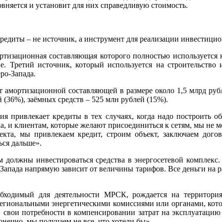
вняется и установит для них справедливую стоимость.
редиты – не источник, а инструмент для реализации инвестици
мортизационная составляющая которого полностью используетс
ие. Третий источник, который используется на строительство 
ро-Запада.
т амортизационной составляющей в размере около 1,5 млрд рубл
 (36%), заёмных средств – 525 млн рублей (15%).
 привлекает кредиты в тех случаях, когда надо построить объ
, и клиентам, которые желают присоединиться к сетям, мы не 
бъекта, мы привлекаем кредит, строим объект, заключаем дог
ься дальше».
зом должны инвестироваться средства в энергосетевой комплекс
апада напрямую зависит от величины тарифов. Все деньги на ра
бходимый для деятельности МРСК, рождается на территория
егиональными энергетическими комиссиями или органами, кото
ти свои потребности в компенсировании затрат на эксплуатаци
онечно, мы получаем не все, что хотели бы».