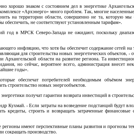
чно хорошо знаком с состоянием дел в энергетике Архангельско
м комплексе «Архэнерго» много проблем. Так, многие населенны
нить на территории области, совершенно не та, которую мы б
ы обеспечить, не соответствуют установленным тарифам».
й год в МРСК Северо-Запада не ожидают, поскольку диапазо
ющего инфляцию, что хотя бы обеспечит содержание сетей на т
тавляющая для строительства новых энергетических объектов, -
ции Архангельской области на развитие региона. Та инвестици
идания, но сейчас, вероятнее всего, администрация внесет не
жайшие годы».
оторые обеспечат потребителей необходимым объёмом эне
чить строительство новых энергообъектов.
а энергетики получат гарантии возврата инвестиций в строитель
др Кухмай. - Если затраты на возведение подстанций будут влож
рать кредиты, строить и возвращать затраченные финансовые 
е регионы имеют перспективные планы развития и прогнозы тем
ли сокращать производство.