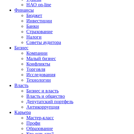
НАО on-line
Финансы
Бюджет
Инвестиции
Банки
Страхование
Налоги
Советы аудитора
Бизнес
Компании
Малый бизнес
Конфликты
Торговля
Исследования
Технологии
Власть
Бизнес и власть
Власть и общество
Депутатский портфель
Антикоррупция
Карьера
Мастер-класс
Профи
Образование
Кто есть кто?