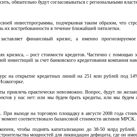
сить, обязательно будут согласовываться с региональными власт
воей инвестпрограммы, подчеркивая таким образом, что стро
нь их востребованности в течение ближайшей пятилетки.
заставляет финансовый кризис, а именно прогнозируемое
иях кризиса, – рост стоимости кредитов. Частично с помощью
блей инвестиций за счет банковского кредитования компания на
рс на открытие кредитных линий на 251 млн рублей под 14%
Исакогорке.
ы привлечь практически невозможно. Вопрос, будут ли желающи
ектов у нас нет: или мы будем брать кредиты, или мы будем 
При выходе на торговую площадку в августе 2008 года стоимо
т момент соответствовало балансовой стоимости активов МРСК.
опеек, чтобы поднять капитализацию до 38-50 млрд рублей.
роительства мощностей для ликвидации дефицита, где он имее