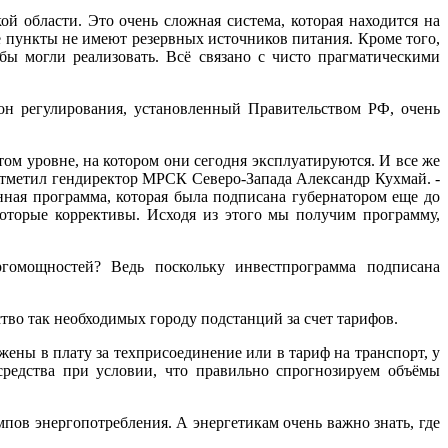
й области. Это очень сложная система, которая находится на
е пункты не имеют резервных источников питания. Кроме того,
ы могли реализовать. Всё связано с чисто прагматическими
н регулирования, установленный Правительством РФ, очень
ом уровне, на котором они сегодня эксплуатируются. И все же
 отметил гендиректор МРСК Северо-Запада Александр Кухмай. -
онная программа, которая была подписана губернатором еще до
которые коррективы. Исходя из этого мы получим программу,
ргомощностей? Ведь поскольку инвестпрограмма подписана
ство так необходимых городу подстанций за счет тарифов.
ены в плату за техприсоединение или в тариф на транспорт, у
средства при условии, что правильно спрогнозируем объёмы
пов энергопотребления. А энергетикам очень важно знать, где