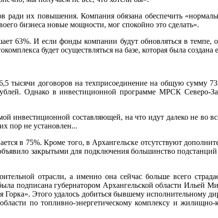
в ради их повышения. Компания обязана обеспечить «нормаль
воего бизнеса новые мощности, мог спокойно это сделать».
ет 63%. И если фонды компании будут обновляться в темпе, об
комплекса будет осуществляться на базе, которая была создана е
,5 тысячи договоров на техприсоединение на общую сумму 731
 рублей. Однако в инвестиционной программе МРСК Северо-За
мой инвестиционной составляющей, на что идут далеко не во все
их пор не установлен...
ается в 75%. Кроме того, в Архангельске отсутствуют дополн
о объявило закрытыми для подключения большинство подстанций
оительной отрасли, а именно она сейчас больше всего страда
была подписана губернатором Архангельской области Ильей Ми
ая Горка». Этого удалось добиться бывшему исполнительному д
области по топливно-энергетическому комплексу и жилищно-к