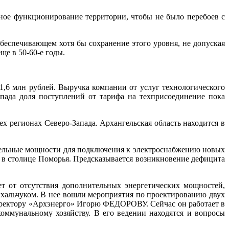
ное функционирование территории, чтобы не было перебоев с
еспечивающем хотя бы сохранение этого уровня, не допуская
ще в 50-60-е годы.
,6 млн рублей. Выручка компании от услуг технологического
пада доля поступлений от тарифа на техприсоединение пока
х регионах Северо-Запада. Архангельская область находится в
ительные мощности для подключения к электроснабжению новых
 в столице Поморья. Предсказывается возникновение дефицита
ет от отсутствия дополнительных энергетических мощностей,
хальчуком. В нее вошли мероприятия по проектированию двух
иректору «Архэнерго» Игорю ФЕДОРОВУ. Сейчас он работает в
оммунальному хозяйству. В его ведении находятся и вопросы