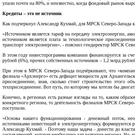
упали почти на 80%, и неизвестно, когда фондовый рынок выро
Кредиты – это не источник
Как подчеркнул Александр Кухмай, для МРСК Северо-Запада к
«Источником является тариф на передачу электроэнергии, а
источником является плата за технологическое присоединен
транспорт электроэнергии», - пояснил гендиректор МРСК Севе
В этом году инвестпрограмма компании финансируется за сче
рублей (6%), прочих собственных источников – 1,2 млрд рублей
При этом в МРСК Северо-Запада подчёркивают, что «компания
филиала «Архэнерго» есть дефицит мощности для Архангельска
присоединение, зная, сколько стоит строительство этого о
техприсоединение. Вот путь, по которому мы хотели бы двигат
Конечно, в регионах есть разные взгляды на то, каким обра
конкретного региона, то деятельность филиалов МРСК Северо-З
поступили.
«Основа нашего функционирования - денежный поток, нео
источниками инвестиций в электроэнергетику, формируются р
Александр Кухмай. - Поэтому наша задача - донести до влас
составляющей, которая необходима для развития региона. Но, к