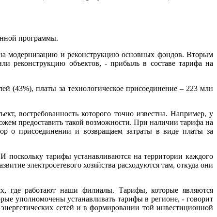
онной программы.
я на модернизацию и реконструкцию основных фондов. Вторым
или реконструкцию объектов, - прибыль в составе тарифа на
ей (43%), платы за технологическое присоединение – 223 млн
ект, востребованность которого точно известна. Например, у
можем предоставить такой возможности. При наличии тарифа на
овор о присоединении и возвращаем затраты в виде платы за
. И поскольку тарифы устанавливаются на территории каждого
звитие электросетевого хозяйства расходуются там, откуда они
х, где работают наши филиалы. Тарифы, которые являются
рые уполномочены устанавливать тарифы в регионе, - говорит
ю энергетических сетей и в формировании той инвестиционной