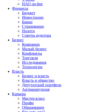
НАО on-line
Финансы
Бюджет
Инвестиции
Банки
Страхование
Налоги
Советы аудитора
Бизнес
Компании
Малый бизнес
Конфликты
Торговля
Исследования
Технологии
Власть
Бизнес и власть
Власть и общество
Депутатский портфель
Антикоррупция
Карьера
Мастер-класс
Профи
Образование
Кто есть кто?