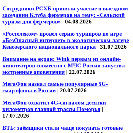
Сотрудники РСХБ приняли участие в выездном
заседании Клуба фермеров на тему: «Сельский
туризм для фермеров»
|
04.08.2026
«Ростелеком» провел серию турниров по игре
«БезОпасный интернет» в экологическом лагере
Кенозерского национального парка
|
31.07.2026
Внимание на экран: Wink первым из онлайн-
кинотеатров совместно с МЧС России запустил
экстренные оповещения
|
22.07.2026
МегаФон назвал самые популярные 5G-
смартфоны в России
|
20.07.2026
МегаФон охватил 4G-сигналом десятки
километров главной трассы Поморья
|
17.07.2026
ВТБ: заёмщики стали чаще покупать готовые