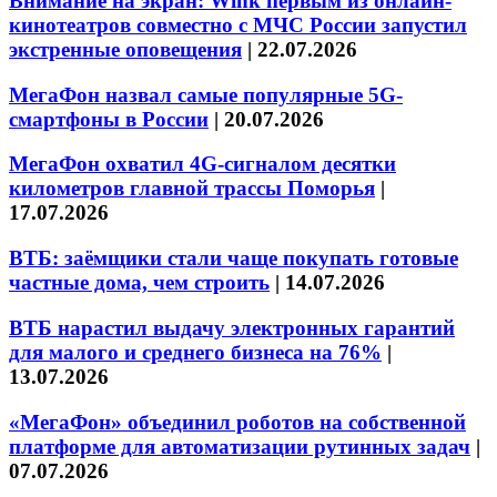
Внимание на экран: Wink первым из онлайн-
кинотеатров совместно с МЧС России запустил
экстренные оповещения
|
22.07.2026
МегаФон назвал самые популярные 5G-
смартфоны в России
|
20.07.2026
МегаФон охватил 4G-сигналом десятки
километров главной трассы Поморья
|
17.07.2026
ВТБ: заёмщики стали чаще покупать готовые
частные дома, чем строить
|
14.07.2026
ВТБ нарастил выдачу электронных гарантий
для малого и среднего бизнеса на 76%
|
13.07.2026
«МегаФон» объединил роботов на собственной
платформе для автоматизации рутинных задач
|
07.07.2026