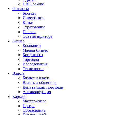
НАО on-line
Финансы
Бюджет
Инвестиции
Банки
Страхование
Налоги
Советы аудитора
Бизнес
Компании
Малый бизнес
Конфликты
Торговля
Исследования
Технологии
Власть
Бизнес и власть
Власть и общество
Депутатский портфель
Антикоррупция
Карьера
Мастер-класс
Профи
Образование
Кто есть кто?