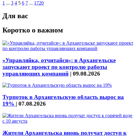
1
...
3
4
5
6
7
...
1720
Для вас
Коротко о важном
«Управляйка, отчитайся»: в Архангельске
запускают проект по контролю работы
управляющих компаний
|
09.08.2026
Турпоток в Архангельскую область вырос на
19%
|
07.08.2026
Жители Архангельска вновь получат доступ к