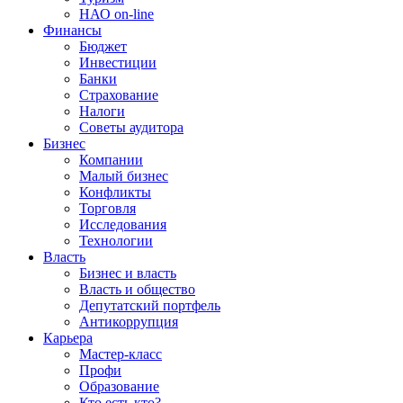
НАО on-line
Финансы
Бюджет
Инвестиции
Банки
Страхование
Налоги
Советы аудитора
Бизнес
Компании
Малый бизнес
Конфликты
Торговля
Исследования
Технологии
Власть
Бизнес и власть
Власть и общество
Депутатский портфель
Антикоррупция
Карьера
Мастер-класс
Профи
Образование
Кто есть кто?