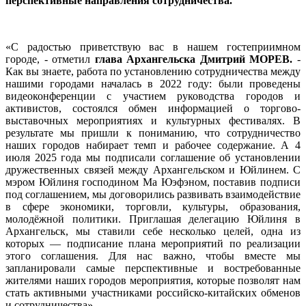
перспективные направления сотрудничества.
«С радостью приветствую вас в нашем гостеприимном
городе, - отметил
глава Архангельска
Дмитрий МОРЕВ.
-
Как вы знаете, работа по установлению сотрудничества между
нашими городами началась в 2022 году: были проведены
видеоконференции с участием руководства городов и
активистов, состоялся обмен информацией о торгово-
выставочных мероприятиях и культурных фестивалях. В
результате мы пришли к пониманию, что сотрудничество
наших городов набирает темп и рабочее содержание. А 4
июля 2025 года мы подписали соглашение об установлении
дружественных связей между Архангельском и Юйлинем. С
мэром Юйлиня господином Ма Юэфэном, поставив подписи
под соглашением, мы договорились развивать взаимодействие
в сфере экономики, торговли, культуры, образования,
молодёжной политики. Приглашая делегацию Юйлиня в
Архангельск, мы ставили себе несколько целей, одна из
которых — подписание плана мероприятий по реализации
этого соглашения. Для нас важно, чтобы вместе мы
запланировали самые перспективные и востребованные
жителями наших городов мероприятия, которые позволят нам
стать активными участниками российско-китайских обменов
и сотрудничества».