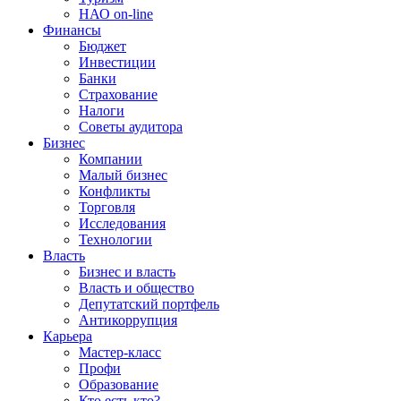
НАО on-line
Финансы
Бюджет
Инвестиции
Банки
Страхование
Налоги
Советы аудитора
Бизнес
Компании
Малый бизнес
Конфликты
Торговля
Исследования
Технологии
Власть
Бизнес и власть
Власть и общество
Депутатский портфель
Антикоррупция
Карьера
Мастер-класс
Профи
Образование
Кто есть кто?