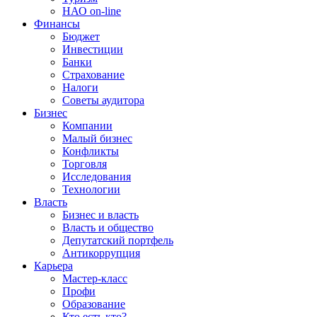
НАО on-line
Финансы
Бюджет
Инвестиции
Банки
Страхование
Налоги
Советы аудитора
Бизнес
Компании
Малый бизнес
Конфликты
Торговля
Исследования
Технологии
Власть
Бизнес и власть
Власть и общество
Депутатский портфель
Антикоррупция
Карьера
Мастер-класс
Профи
Образование
Кто есть кто?