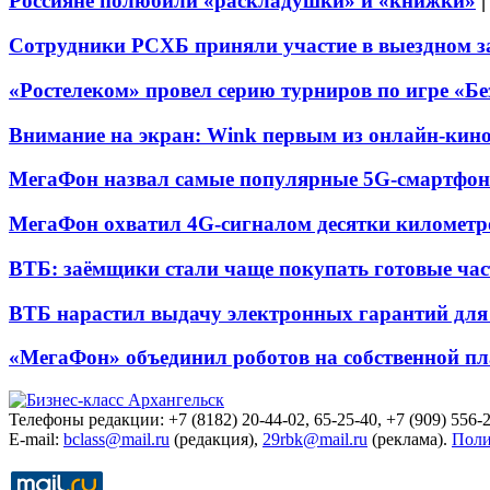
Россияне полюбили «раскладушки» и «книжки»
Сотрудники РСХБ приняли участие в выездном за
«Ростелеком» провел серию турниров по игре «Б
Внимание на экран: Wink первым из онлайн-кино
МегаФон назвал самые популярные 5G-смартфон
МегаФон охватил 4G-сигналом десятки километр
ВТБ: заёмщики стали чаще покупать готовые час
ВТБ нарастил выдачу электронных гарантий для 
«МегаФон» объединил роботов на собственной п
Телефоны редакции: +7 (8182) 20-44-02, 65-25-40, +7 (909) 556-2
E-mail:
bclass@mail.ru
(редакция),
29rbk@mail.ru
(реклама).
Поли