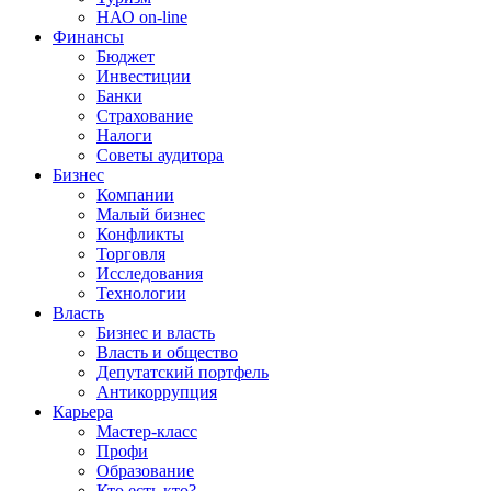
НАО on-line
Финансы
Бюджет
Инвестиции
Банки
Страхование
Налоги
Советы аудитора
Бизнес
Компании
Малый бизнес
Конфликты
Торговля
Исследования
Технологии
Власть
Бизнес и власть
Власть и общество
Депутатский портфель
Антикоррупция
Карьера
Мастер-класс
Профи
Образование
Кто есть кто?