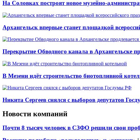
На Соловках построят новое музейно-администра
Архангельск впервые станет площадкой всеросси
Перекрытие Обводного канала в Архангельске про
В Мезени идёт строительство биотопливной коте
Никита Сергеев снялся с выборов депутатов Гос
Новости компаний
Почти 8 тысяч человек в СЗФО решили свои про