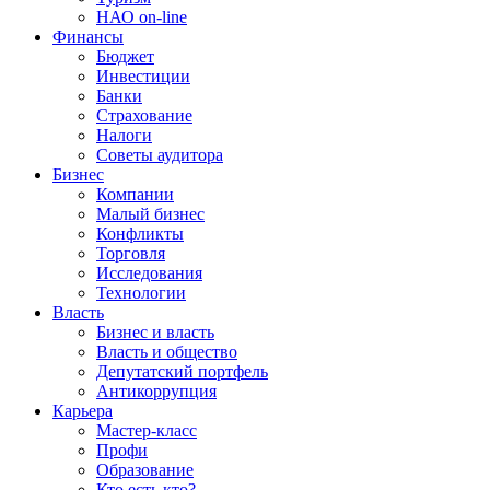
НАО on-line
Финансы
Бюджет
Инвестиции
Банки
Страхование
Налоги
Советы аудитора
Бизнес
Компании
Малый бизнес
Конфликты
Торговля
Исследования
Технологии
Власть
Бизнес и власть
Власть и общество
Депутатский портфель
Антикоррупция
Карьера
Мастер-класс
Профи
Образование
Кто есть кто?