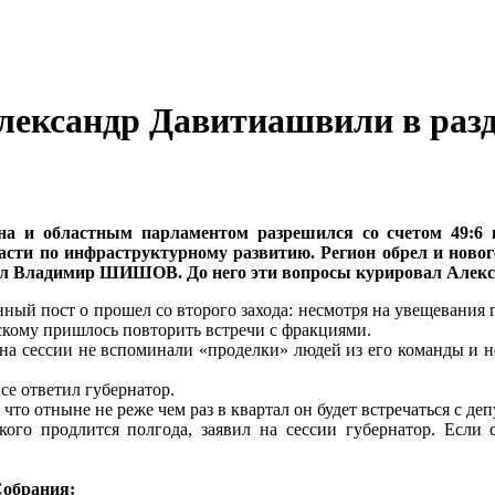
Александр Давитиашвили в раз
на и областным парламентом разрешился со счетом 49:6
асти по инфраструктурному развитию. Регион обрел и ново
ял
Владимир ШИШОВ
. До него эти вопросы курировал
Алек
ный пост о прошел со второго захода: несмотря на увещевания 
скому пришлось повторить встречи с фракциями.
: на сессии не вспоминали «проделки» людей из его команды и н
се ответил губернатор.
 что отныне не реже чем раз в квартал он будет встречаться с д
ого продлится полгода, заявил на сессии губернатор. Если 
Собрания: