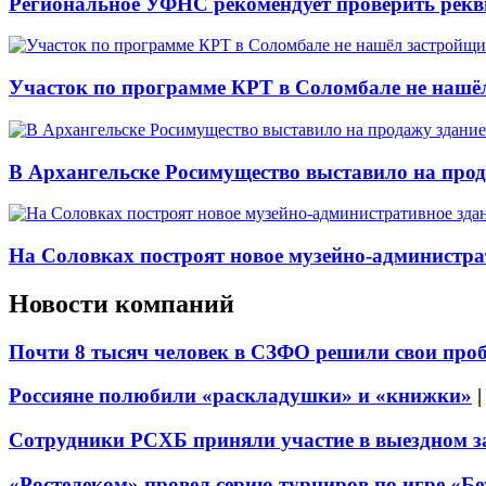
Региональное УФНС рекомендует проверить рекв
Участок по программе КРТ в Соломбале не нашё
В Архангельске Росимущество выставило на про
На Соловках построят новое музейно-администра
Новости компаний
Почти 8 тысяч человек в СЗФО решили свои про
Россияне полюбили «раскладушки» и «книжки»
Сотрудники РСХБ приняли участие в выездном за
«Ростелеком» провел серию турниров по игре «Б