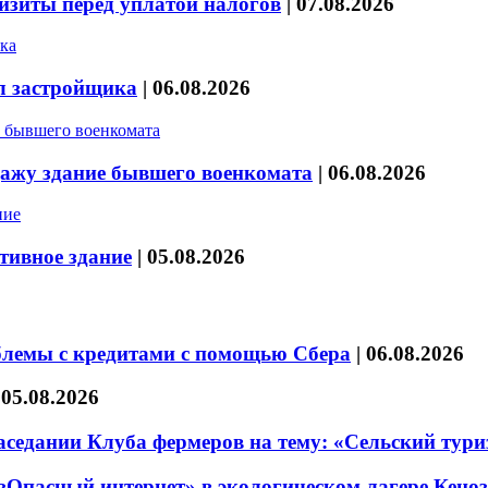
изиты перед уплатой налогов
|
07.08.2026
л застройщика
|
06.08.2026
дажу здание бывшего военкомата
|
06.08.2026
тивное здание
|
05.08.2026
блемы с кредитами с помощью Сбера
|
06.08.2026
|
05.08.2026
седании Клуба фермеров на тему: «Сельский тури
езОпасный интернет» в экологическом лагере Кено