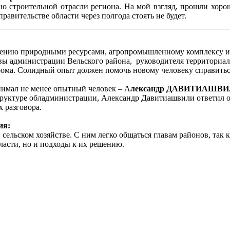
ю строительной отрасли региона. На мой взгляд, прошли хоро
равительстве области через полгода стоять не будет.
влению природными ресурсами, агропромышленному комплексу и
авы администрации Вельского района, руководителя территори
прома. Солидный опыт должен помочь новому человеку справитьс
имал не менее опытный человек – А
лександр ДАВИТИАШВ
структуре обладминистрации, Александр Давитиашвили ответил о
х разговора.
ия:
ельском хозяйстве. С ним легко общаться главам районов, так к
асти, но и подходы к их решению.