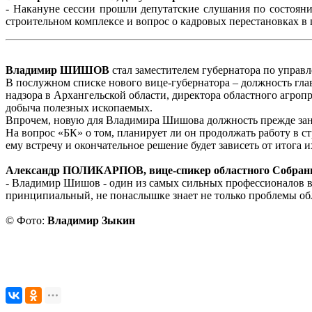
- Накануне сессии прошли депутатские слушания по состояни
строительном комплексе и вопрос о кадровых перестановках в п
Владимир ШИШОВ
стал заместителем губернатора по упра
В послужном списке нового вице-губернатора – должность гл
надзора в Архангельской области, директора областного агро
добыча полезных ископаемых.
Впрочем, новую для Владимира Шишова должность прежде зан
На вопрос «БК» о том, планирует ли он продолжать работу в 
ему встречу и окончательное решение будет зависеть от итога и
Александр ПОЛИКАРПОВ, вице-спикер областного Собран
- Владимир Шишов - один из самых сильных профессионалов в с
принципиальный, не понаслышке знает не только проблемы обл
© Фото:
Владимир Зыкин