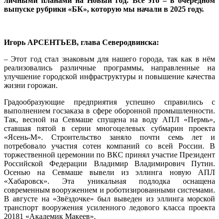
личными планами на Новый год. Всё это – в очередном
выпуске рубрики «БК», которую мы начали в 2025 году.
Игорь АРСЕНТЬЕВ, глава Северодвинска:
– Этот год стал знаковым для нашего города, так как в нём
реализовались различные программы, направленные на
улучшение городской инфраструктуры и повышение качества
жизни горожан.
Градообразующие предприятия успешно справились с
выполнением госзаказа в сфере оборонной промышленности.
Так, весной на Севмаше спущена на воду АПЛ «Пермь»,
ставшая пятой в серии многоцелевых субмарин проекта
«Ясень-М». Строительство заняло почти семь лет и
потребовало участия сотен компаний со всей России. В
торжественной церемонии по ВКС принял участие Президент
Российской Федерации Владимир Владимирович Путин.
Осенью на Севмаше вывели из эллинга новую АПЛ
«Хабаровск». Эта уникальная подлодка оснащена
современным вооружением и роботизированными системами.
В августе на «Звёздочке» был выведен из эллинга морской
транспорт вооружения усиленного ледового класса проекта
20181 «Академик Макеев».