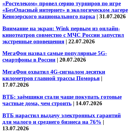
«Ростелеком» провел серию турниров по игре
«БезОпасный интернет» в экологическом лагере
Кенозерского национального парка
|
31.07.2026
Внимание на экран: Wink первым из онлайн-
кинотеатров совместно с МЧС России запустил
экстренные оповещения
|
22.07.2026
МегаФон назвал самые популярные 5G-
смартфоны в России
|
20.07.2026
МегаФон охватил 4G-сигналом десятки
километров главной трассы Поморья
|
17.07.2026
ВТБ: заёмщики стали чаще покупать готовые
частные дома, чем строить
|
14.07.2026
ВТБ нарастил выдачу электронных гарантий
для малого и среднего бизнеса на 76%
|
13.07.2026