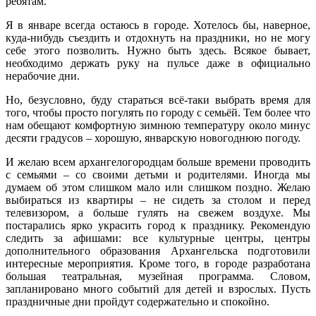
ребятам.
Я в январе всегда остаюсь в городе. Хотелось бы, наверное,
куда‑нибудь съездить и отдохнуть на праздники, но не могу
себе этого позволить. Нужно быть здесь. Всякое бывает,
необходимо держать руку на пульсе даже в официально
нерабочие дни.
Но, безусловно, буду стараться всё‑таки выбрать время для
того, чтобы просто погулять по городу с семьёй. Тем более что
нам обещают комфортную зимнюю температуру около минус
десяти градусов – хорошую, январскую новогоднюю погоду.
И желаю всем архангелогородцам больше времени проводить
с семьями – со своими детьми и родителями. Иногда мы
думаем об этом слишком мало или слишком поздно. Желаю
выбираться из квартиры – не сидеть за столом и перед
телевизором, а больше гулять на свежем воздухе. Мы
постарались ярко украсить город к празднику. Рекомендую
следить за афишами: все культурные центры, центры
дополнительного образования Архангельска подготовили
интересные мероприятия. Кроме того, в городе разработана
большая театральная, музейная программа. Словом,
запланировано много событий для детей и взрослых. Пусть
праздничные дни пройдут содержательно и спокойно.