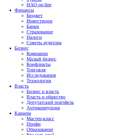
НАО on-line
Финансы
Бюджет
Инвестиции
Банки
Страхование
Налоги
Советы аудитора
Бизнес
Компании
Малый бизнес
Конфликты
Торговля
Исследования
Технологии
Власть
Бизнес и власть
Власть и общество
Депутатский портфель
Антикоррупция
Карьера
Мастер-класс
Профи
Образование
Кто есть кто?