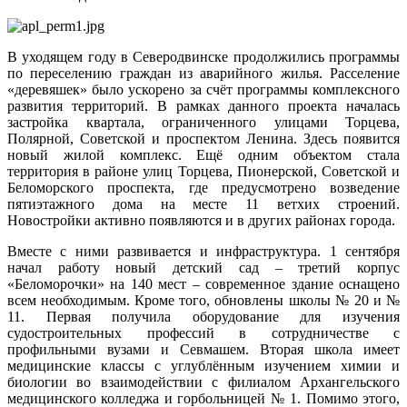
В уходящем году в Северодвинске продолжились программы
по переселению граждан из аварийного жилья. Расселение
«деревяшек» было ускорено за счёт программы комплексного
развития территорий. В рамках данного проекта началась
застройка квартала, ограниченного улицами Торцева,
Полярной, Советской и проспектом Ленина. Здесь появится
новый жилой комплекс. Ещё одним объектом стала
территория в районе улиц Торцева, Пионерской, Советской и
Беломорского проспекта, где предусмотрено возведение
пятиэтажного дома на месте 11 ветхих строений.
Новостройки активно появляются и в других районах города.
Вместе с ними развивается и инфраструктура. 1 сентября
начал работу новый детский сад – третий корпус
«Беломорочки» на 140 мест – современное здание оснащено
всем необходимым. Кроме того, обновлены школы № 20 и №
11. Первая получила оборудование для изучения
судостроительных профессий в сотрудничестве с
профильными вузами и Севмашем. Вторая школа имеет
медицинские классы с углублённым изучением химии и
биологии во взаимодействии с филиалом Архангельского
медицинского колледжа и горбольницей № 1. Помимо этого,