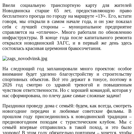
Ввели социальную транспортную карту для жителей
Новодвинска старше 65 лет, предоставляющую право
бесплатного проезда по городу на маршруте «1У». Его, кстати
говоря, мы открыли в самом начале года, и он уже показал
себя с лучшей стороны – муниципальное предприятие
справляется на «отлично». Много работали по обновлению
инфраструктуры. В конце года после капитального ремонта
открылся новодвинский ЗАГС, и в первый же день здесь
состоялась красивая церемония бракосочетания.
На следующий год запланировали много проектов: особое
внимание будет уделено благоустройству и строительству
спортивных объектов. Всё это держит в тонусе, поэтому в
2026 год смотрю со здравой тревогой и повышенным
чувством ответственности. Но с хорошей командой, которая у
нас сформирована, по плечу даже самые сложные задачи!
Праздники проведу дома с семьёй: будем, как всегда, смотреть
новогодние передачи и любимые советские фильмы. В
прошлом году присоединились к новодвинской традиции –
предновогодним походам с туристическим клубом. Мы с
семьёй впервые отправились в такой поход, и это было
здорово! В этом году обязательно повторим – хочется, чтобы