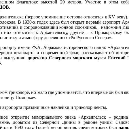
вленном флагштоке высотой 20 метров. Участие в этом соб
НЦОВ
.
рхангельска (первое упоминание острова относится к XV веку).
колокола. В 1930-х годах здесь был открыт первый аэропорт Ар
противника и сопровождавший конвои союзников, - напомнил Ив
из них относится к Архангельску, другие – к Приморскому ок
илистику и атмосферу деревянных сёл Русского Севера».
эропорту имени Ф.А. Абрамова исторического панно «Архангел
рвого штандарта и современный флаг, рассказывает об истор
ка выступили
директор Северного морского музея Евгени
В
.
ом триколоре, но мало где упоминается, что впервые он был явл
столицу Поморья».
 аэропорта праздничные наклейки и триколор-ленты.
ное открытие мемориального знака «Архангельск – родина 
камне, добытом из Северной Двины в районе улицы Садово
тр» в 1693 году. Гостей мероприятия, среди которых был
наро