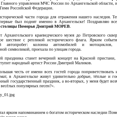
тр Главного управления МЧС России по Архангельской области,
 Гимн Российской Федерации.
торической части города для отражения нашего наследия. Т
впервые был поднят именно в Архангельске! Поздравляю вс
а столицы Поморья Дмитрий МОРЕВ
.
т Архангельского краеведческого музея до Петровского сквер
ое шествие с репликой исторического флага. Ярким событ
кий автопробег: колонна автомобилей и мотоциклов, 
ной символикой, проехала по улицам города.
й праздника станет вечерний концерт на Красной пристани,
ступит народный артист России Дмитрий Маликов.
ольшая честь от имени всех гостей города поприветствовать 
мат, в Архангельске живут удивительно добрые, тёплые и г
жный государственный праздник, а во-вторых, у меня будет воз
 весёлых популярных песен?».
тал ярким напоминанием о богатом историческом наследии Помор