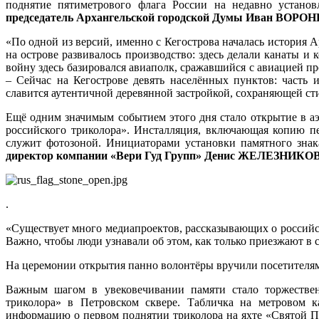
поднятие пятиметрового флага России на недавно устано
председатель Архангельской городской Думы Иван ВОРО
«По одной из версий, именно с Кегострова началась история А
на острове развивалось производство: здесь делали канаты и 
войну здесь базировался авиаполк, сражавшийся с авиацией 
– Сейчас на Кегострове девять населённых пунктов: часть 
славится аутентичной деревянной застройкой, сохраняющей ст
Ещё одним значимым событием этого дня стало открытие в а
российского триколора». Инсталляция, включающая копию пе
служит фотозоной. Инициаторами установки памятного зна
директор компании «Вери Гуд Групп» Денис ЖЕЛЕЗНИКО
.
«Существует много медиапроектов, рассказывающих о российск
Важно, чтобы люди узнавали об этом, как только приезжают в 
На церемонии открытия панно волонтёры вручили посетителям
Важным шагом в увековечивании памяти стало торжествен
триколора» в Петровском сквере. Табличка на метровом 
информацию о первом поднятии триколора на яхте «Святой Пё