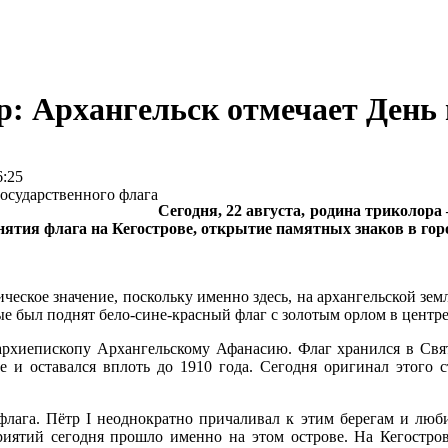
р: Архангельск отмечает День 
:25
Сегодня, 22 августа, родина триколора
ятия флага на Кегострове, открытие памятных знаков в горо
ческое значение, поскольку именно здесь, на архангельской земл
ые был поднят бело-сине-красный флаг с золотым орлом в центре
архиепископу Архангельскому Афанасию. Флаг хранился в Свято
е и оставался вплоть до 1910 года. Сегодня оригинал этого 
лага. Пётр I неоднократно причаливал к этим берегам и люб
иятий сегодня прошло именно на этом острове. На Кегостров