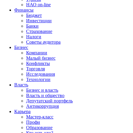
НАО on-line
Финансы
Бюджет
Инвестиции
Банки
Страхование
Налоги
Советы аудитора
Бизнес
Компании
Малый бизнес
Конфликты
Торговля
Исследования
Технологии
Власть
Бизнес и власть
Власть и общество
Депутатский портфель
Антикоррупция
Карьера
Мастер-класс
Профи
Образование
Кто есть кто?