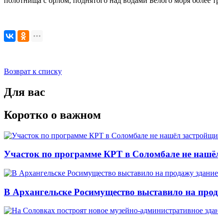
полотнища с орлом, поднятого над водами Белого моря более тр
Возврат к списку
Для вас
Коротко о важном
Участок по программе КРТ в Соломбале не нашё
В Архангельске Росимущество выставило на про