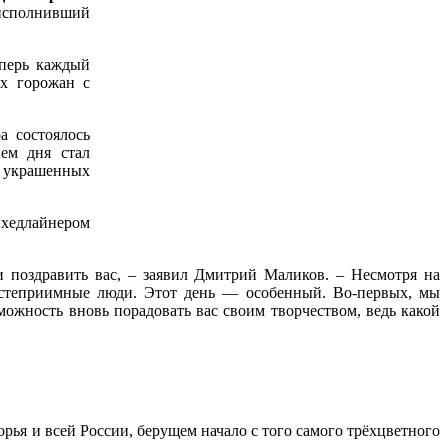
 исполнивший
еперь каждый
ех горожан с
а состоялось
ием дня стал
украшенных
 хедлайнером
и поздравить вас, – заявил Дмитрий Маликов. – Несмотря на
остеприимные люди. Этот день — особенный. Во-первых, мы
можность вновь порадовать вас своим творчеством, ведь какой
ья и всей России, берущем начало с того самого трёхцветного