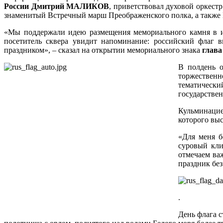
России Дмитрий МАЛИКОВ
, приветствовал духовой оркес
знаменитый Встречный марш Преображенского полка, а также
«Мы поддержали идею размещения мемориального камня в ис
посетитель сквера увидит напоминание: российский флаг 
праздником», – сказал на открытии мемориального знака
глав
В полдень о
торжественн
тематичес
государствен
Кульминацие
которого вы
«Для меня б
суровый кли
отмечаем ва
праздник без
.
День флага с