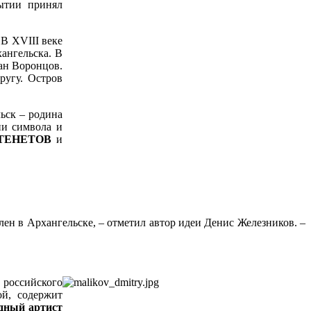
ытии принял
 В XVIII веке
хангельска. В
ан Воронцов.
ругу. Остров
ьск – родина
ии символа и
й ТЕНЕТОВ
и
ен в Архангельске, – отметил автор идеи Денис Железников. –
российского
й, содержит
дный артист