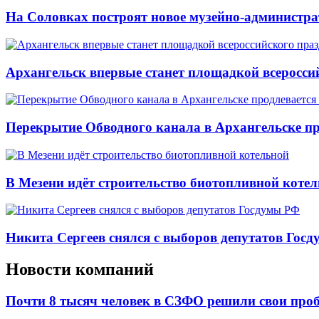
На Соловках построят новое музейно-администра
Архангельск впервые станет площадкой всеросси
Перекрытие Обводного канала в Архангельске про
В Мезени идёт строительство биотопливной коте
Никита Сергеев снялся с выборов депутатов Гос
Новости компаний
Почти 8 тысяч человек в СЗФО решили свои про