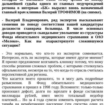
дальнейшей судьбы одного из главных медучреждений
региона в интервью «БК» выразил
вновь назначенный
главный врач клиники Валерий ТРОФИМОВ
(на снимке).
- Валерий Владимирович, ряд экспертов высказывают
сомнения по поводу соответствия вашей кандидатуры
должности главврача больницы. В числе основных
доводов приводится скандальное увольнение из структуры
Фонда обязательного медицинского страхования и ОАО
«Молоко». Как вы охарактеризуете сложившуюся
ситуацию?
- Это нормально, что кто-то из экспертов сомневается.
Интересно, есть ли эксперты, которые имеют другое мнение?
Я принял предложение возглавить клинику потому, что вижу
способы решения сложных проблем, с которыми столкнулась
офтальмология, несмотря на то, что когда-то отрасль считалась
перспективной для региона.
Что касается моего прошлого, то я могу дать подробные
разъяснения. В Фонд обязательного медицинского
страхования я пришел в 1998 году. Вспомните: только-только
произошел дефолт, долги по зарплате в фонде составляли
миллиарды рублей, имел место тотальный недобор
платежей… Но за 4 года сумели изменить принцип расчета
тарифа на неработающее население (эти средства один из