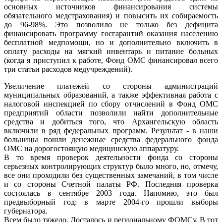
основных источников финансирования системы
обязательного медстрахования) и повысить их собираемость
до 96-98%. Это позволило не только без дефицита
финансировать программу госгарантий оказания населению
бесплатной медпомощи, но и дополнительно включить в
оплату расходы на мягкий инвентарь и питание больных
(когда я приступил к работе, Фонд ОМС финансировал всего
три статьи расходов медучреждений).
Увеличение платежей со стороны администраций
муниципальных образований, а также эффективная работа с
налоговой инспекцией по сбору отчислений в Фонд ОМС
предприятий области позволили найти дополнительные
средства и добиться того, что Архангельскую область
включили в ряд федеральных программ. Результат - в наши
больницы пошли денежные средства федерального фонда
ОМС на дорогостоящую медицинскую аппаратуру.
В то время проверок деятельности фонда со стороны
серьезных контролирующих структур было много, но, отмечу,
все они проходили без существенных замечаний, в том числе
и со стороны Счетной палаты РФ. Последняя проверка
состоялась в сентябре 2003 года. Напомню, это был
предвыборный год: в марте 2004-го прошли выборы
губернатора.
Всем было тяжело. Досталось и региональному ФОМСу. В тот