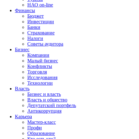
НАО on-line
Финансы
Бюджет
Инвестиции
Банки
Страхование
Налоги
Советы аудитора
Бизнес
Компании
Малый бизнес
Конфликты
Торговля
Исследования
Технологии
Власть
Бизнес и власть
Власть и общество
Депутатский портфель
Антикоррупция
Карьера
Мастер-класс
Профи
Образование
Кто есть кто?