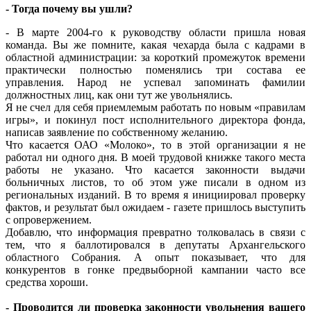
- Тогда почему вы ушли?
- В марте 2004-го к руководству области пришла новая
команда. Вы же помните, какая чехарда была с кадрами в
областной администрации: за короткий промежуток времени
практически полностью поменялись три состава ее
управления. Народ не успевал запоминать фамилии
должностных лиц, как они тут же увольнялись.
Я не счел для себя приемлемым работать по новым «правилам
игры», и покинул пост исполнительного директора фонда,
написав заявление по собственному желанию.
Что касается ОАО «Молоко», то в этой организации я не
работал ни одного дня. В моей трудовой книжке такого места
работы не указано. Что касается законности выдачи
больничных листов, то об этом уже писали в одном из
региональных изданий. В то время я инициировал проверку
фактов, и результат был ожидаем - газете пришлось выступить
с опровержением.
Добавлю, что информация превратно толковалась в связи с
тем, что я баллотировался в депутаты Архангельского
областного Собрания. А опыт показывает, что для
конкурентов в гонке предвыборной кампании часто все
средства хороши.
- Проводится ли проверка законности увольнения вашего