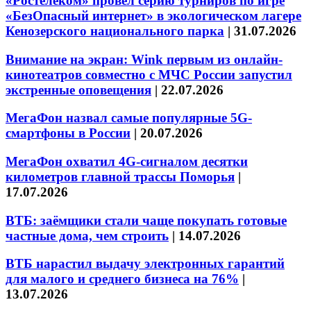
«Ростелеком» провел серию турниров по игре
«БезОпасный интернет» в экологическом лагере
Кенозерского национального парка
|
31.07.2026
Внимание на экран: Wink первым из онлайн-
кинотеатров совместно с МЧС России запустил
экстренные оповещения
|
22.07.2026
МегаФон назвал самые популярные 5G-
смартфоны в России
|
20.07.2026
МегаФон охватил 4G-сигналом десятки
километров главной трассы Поморья
|
17.07.2026
ВТБ: заёмщики стали чаще покупать готовые
частные дома, чем строить
|
14.07.2026
ВТБ нарастил выдачу электронных гарантий
для малого и среднего бизнеса на 76%
|
13.07.2026