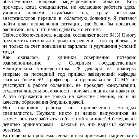
обеспеченных кадрами медучреждений области. Есть
примеры, когда специалисты, не желающие работать здесь,
уходили целыми службами: так, сразу несколько
анестезиологов перешли в областную больницу. Я пытался
найти план исправления ситуации, где было бы пошагово
расписано, как и что надо сделать. Но его нет.
Сейчас обеспеченность кадрами составляет всего 64%! Я могу
предложить несколько вариантов решения этой проблемы, и
не только за счет повышения зарплаты и улучшения условий
труда.
Как оказалось, у клиники совершенно потеряно
взаимопонимание с Северным государственным
медицинским университетом. 28 декабря на планерку
впервые за последний год пришел заведующий кафедры
глазных болезней! Профессора и преподаватели СГМУ не
участвуют в работе больницы, не проводят консультации,
студенты лишены возможности получать знания на практике.
А это отражается не только на качестве лечения, но и на
качестве образования будущих врачей.
Нет плановой работы по привлечению молодых
специалистов. Неужели никто из наших выпускников не
захочет остаться работать в областной клинике? Я беседовал с
девятью ординаторами – каждый из них выразил желание
остаться.
Вот ещё одна проблема: сейчас к нам приезжают пациенты из