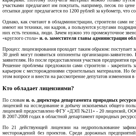
участками предлагают им покупать, например, песок по цене
отсыпки дорог предлагается по 1200 рублей за кубометр, что 
Однако, как считают в обладминистрации, строители сами не 
имеют ни техники, ни кадров, а пользуются услугами подряд
них есть техника, люди. Зачем нужно это промежуточное звен
«круглого стола»
и. о. заместителя главы администрации 
Процесс лицензирования проходит таким образом: поступает з
30 дней могут появиться оппоненты организации-заявителю. Н
заявителям. Но после предоставления участков предприятия про
Решение проблемы предложили сами строители - закрепить за
карьером с месторождениями строительных материалов. Но б
этом вопросе и внести на рассмотрение депутатов изменения 
Кто обладает лицензиями?
По словам
и. о. директора департамента природных ресу
лицензий на исследование и добычу ископаемых общего поль
лицензий предоставлено ФГУ «ДЭП №211» - 20 лицензий, ООО 
В 2007-2008 годах в областной департамент природных ресурс
По 21 действующей лицензии на недропользование зафикс
месторождений без проектов. Среди дорожных предприятий 