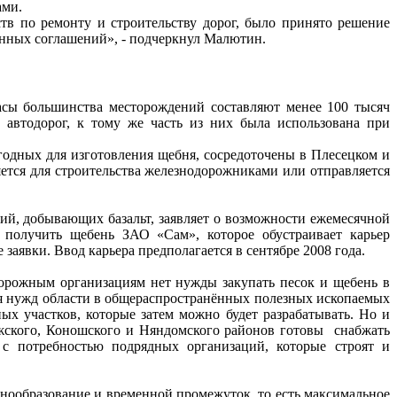
ами.
тв по ремонту и строительству дорог, было принято решение
ионных соглашений», - подчеркнул Малютин.
пасы большинства месторождений составляют менее 100 тысяч
 автодорог, к тому же часть из них была использована при
годных для изготовления щебня, сосредоточены в Плесецком и
яется для строительства железнодорожниками или отправляется
ий, добывающих базальт, заявляет о возможности ежемесячной
 получить щебень ЗАО «Сам», которое обустраивает карьер
заявки. Ввод карьера предполагается в сентябре 2008 года.
дорожным организациям нет нужды закупать песок и щебень в
ия нужд области в общераспространённых полезных ископаемых
ых участков, которые затем можно будет разрабатывать. Но и
ежского, Коношского и Няндомского районов готовы снабжать
с потребностью подрядных организаций, которые строят и
енообразование и временной промежуток, то есть максимальное