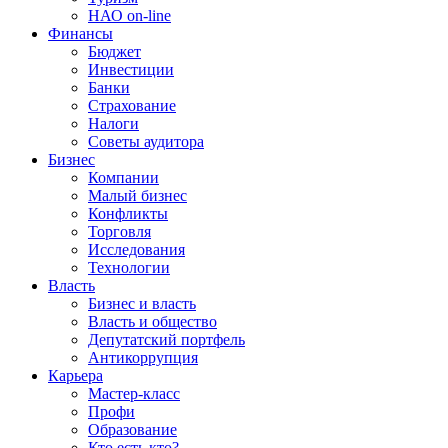
НАО on-line
Финансы
Бюджет
Инвестиции
Банки
Страхование
Налоги
Советы аудитора
Бизнес
Компании
Малый бизнес
Конфликты
Торговля
Исследования
Технологии
Власть
Бизнес и власть
Власть и общество
Депутатский портфель
Антикоррупция
Карьера
Мастер-класс
Профи
Образование
Кто есть кто?