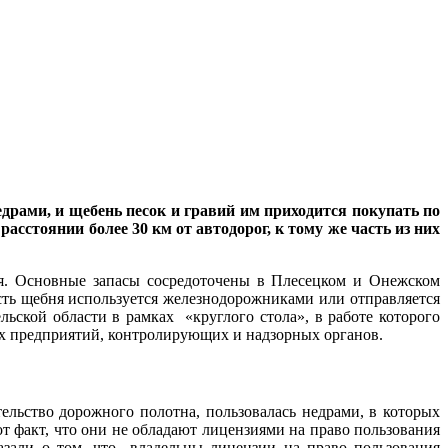
драми, и щебень песок и гравий им приходится покупать по
сстоянии более 30 км от автодорог, к тому же часть из них
ня. Основные запасы сосредоточены в Плесецком и Онежском
асть щебня используется железнодорожниками или отправляется
ьской области в рамках «круглого стола», в работе которого
х предприятий, контролирующих и надзорных органов.
льство дорожного полотна, пользовалась недрами, в которых
от факт, что они не обладают лицензиями на право пользования
азали о том, что владельцы лицензии на право пользования