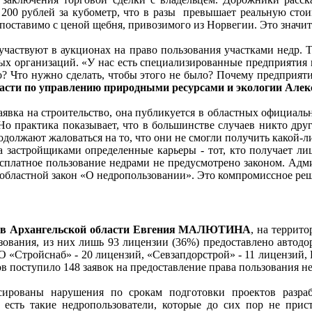
 200 рублей за кубометр, что в разы превышает реальную стоим
сопоставимо с ценой щебня, привозимого из Норвегии. Это значи
участвуют в аукционах на право пользования участками недр. 
ных организаций. «У нас есть специализированные предприятия 
о? Что нужно сделать, чтобы этого не было? Почему предприятия
области по управлению природными ресурсами и экологии
аявка на строительство, она публикуется в областных официальн
о практика показывает, что в большинстве случаев никто друг
должают жаловаться на то, что они не смогли получить какой-либ
 застройщиками определенные карьеры - тот, кто получает лиц
есплатное пользование недрами не предусмотрено законом. Адм
в областной закон «О недропользовании». Это компромиссное ре
рсов Архангельской области Евгения МАЛЮТИНА
, на террит
зования, из них лишь 93 лицензии (36%) предоставлено автодо
«Стройснаб» - 20 лицензий, «Севзапдорстрой» - 11 лицензий, 
ов поступило 148 заявок на предоставление права пользования 
ированы нарушения по срокам подготовки проектов разрабо
есть такие недропользователи, которые до сих пор не прис