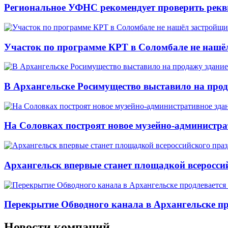
Региональное УФНС рекомендует проверить рекв
Участок по программе КРТ в Соломбале не нашё
В Архангельске Росимущество выставило на про
На Соловках построят новое музейно-администра
Архангельск впервые станет площадкой всеросси
Перекрытие Обводного канала в Архангельске про
Новости компаний