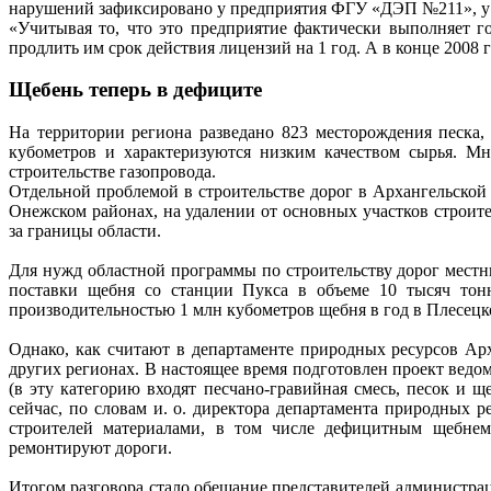
нарушений зафиксировано у предприятия ФГУ «ДЭП №211», у 
«Учитывая то, что это предприятие фактически выполняет г
продлить им срок действия лицензий на 1 год. А в конце 200
Щебень теперь в дефиците
На территории региона разведано 823 месторождения песка,
кубометров и характеризуются низким качеством сырья. Мн
строительстве газопровода.
Отдельной проблемой в строительстве дорог в Архангельской
Онежском районах, на удалении от основных участков строите
за границы области.
Для нужд областной программы по строительству дорог местн
поставки щебня со станции Пукса в объеме 10 тысяч тонн
производительностью 1 млн кубометров щебня в год в Плесецко
Однако, как считают в департаменте природных ресурсов Ар
других регионах. В настоящее время подготовлен проект вед
(в эту категорию входят песчано-гравийная смесь, песок и 
сейчас, по словам и. о. директора департамента природных
строителей материалами, в том числе дефицитным щебнем
ремонтируют дороги.
Итогом разговора стало обещание представителей администрац