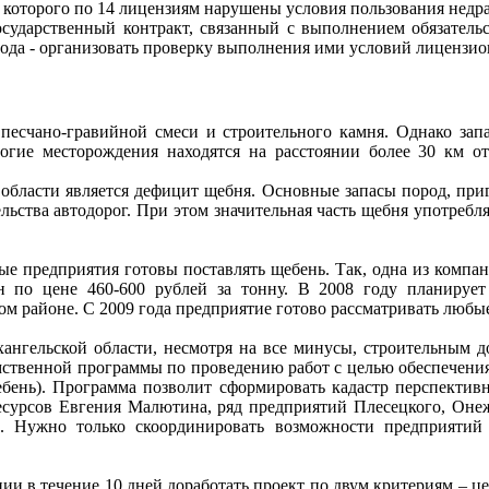
которого по 14 лицензиям нарушены условия пользования недр
осударственный контракт, связанный с выполнением обязательс
8 года - организовать проверку выполнения ими условий лиценз
 песчано-гравийной смеси и строительного камня. Однако за
огие месторождения находятся на расстоянии более 30 км от
 области является дефицит щебня. Основные запасы пород, при
льства автодорог. При этом значительная часть щебня употребл
ые предприятия готовы поставлять щебень. Так, одна из компан
 по цене 460-600 рублей за тонну. В 2008 году планирует
м районе. С 2009 года предприятие готово рассматривать любые 
хангельской области, несмотря на все минусы, строительным 
омственной программы по проведению работ с целью обеспечен
щебень). Программа позволит сформировать кадастр перспективн
 ресурсов Евгения Малютина, ряд предприятий Плесецкого, Он
. Нужно только скоординировать возможности предприятий 
ии в течение 10 дней доработать проект по двум критериям – ц