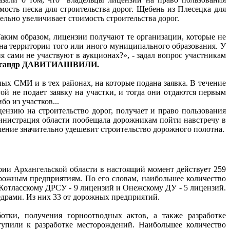
ость песка для строительства дорог. Щебень из Плесецка для
тельно увеличивает стоимость строительства дорог.
Таким образом, лицензии получают те организации, которые не
на территории того или иного муниципального образования. У
 сами не участвуют в аукционах?», - задал вопрос участникам
 Александр ДАВИТИАШВИЛИ.
ых СМИ и в тех районах, на которые подана заявка. В течение
ой не подает заявку на участки, и тогда они отдаются первым
о из участков...
ензию на строительство дорог, получает и право пользования
инистрация области пообещала дорожникам пойти навстречу в
шение значительно удешевит строительство дорожного полотна.
ории Архангельской области в настоящий момент действует 259
рожным предприятиям. По его словам, наибольшее количество
Котласскому ДРСУ - 9 лицензий и Онежскому ДУ - 5 лицензий.
недрами. Из них 33 от дорожных предприятий.
тки, получения горноотводных актов, а также разработке
тупили к разработке месторождений. Наибольшее количество