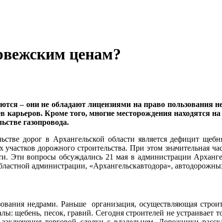
рвежским ценам?
тся – они не обладают лицензиями на право пользования не
карьеров. Кроме того, многие месторождения находятся на ра
ьстве газопровода.
льстве дорог в Архангельской области является дефицит щеб
х участков дорожного строительства. При этом значительная ч
ти. Эти вопросы обсуждались 21 мая в администрации Архангел
областной администрации, «Архангельскавтодора», автодорожны
зования недрами. Раньше организация, осуществляющая строите
лы: щебень, песок, гравий. Сегодня строителей не устраивает т
 заключения торговой сделки с владельцем. Дорожники расск