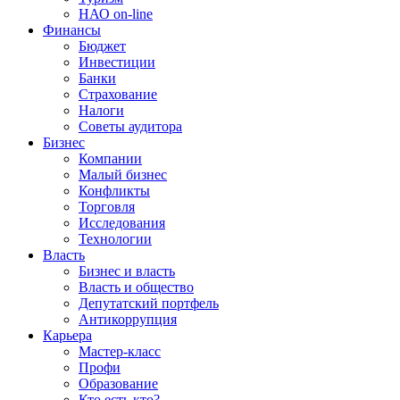
НАО on-line
Финансы
Бюджет
Инвестиции
Банки
Страхование
Налоги
Советы аудитора
Бизнес
Компании
Малый бизнес
Конфликты
Торговля
Исследования
Технологии
Власть
Бизнес и власть
Власть и общество
Депутатский портфель
Антикоррупция
Карьера
Мастер-класс
Профи
Образование
Кто есть кто?