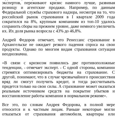
экспертов, переживают кризис намного лучше, развивая
розницу и агентские продажи. Например, по данным
Федеральной службы страхового надзора, несмотря на то, что
российский рынок страхования в I квартале 2009 года
сократился на 8%, крупным компаниям из топ-10 удалось
сохранить сборы на прежнем уровне, даже немного увеличить
их. Их доля рынка возросла с 43% до 46,8%.
Андрей Федоров отмечает, что Ренессанс страхование в
Архангельске не ожидает резкого падения спроса на свои
продукты. Однако по многим видам страхования ситуация
неоднозначна.
«В связи с кризисом появились две противоположные
тенденции, - отмечает эксперт. - С одной стороны, компании
стремятся оптимизировать бюджеты на страхование. С
другой, понимают, что в случае чрезвычайного происшествия
вряд ли смогут получить кредит, и тогда рассчитывать
придется только на свои силы. А страхование может оказаться
реальным источником средств на покрытие убытков и
восстановление работы компании в нормальном режиме».
Все это, по словам Андрея Федорова, в полной мере
относится и к частным лицам. Раньше некоторые могли
отказаться от страхования автомобиля, квартиры или