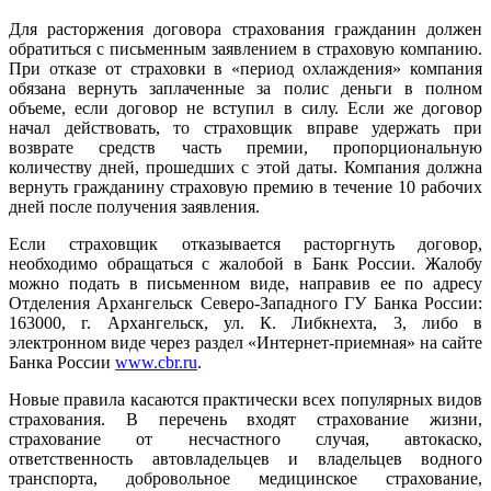
Для расторжения договора страхования гражданин должен
обратиться с письменным заявлением в страховую компанию.
При отказе от страховки в «период охлаждения» компания
обязана вернуть заплаченные за полис деньги в полном
объеме, если договор не вступил в силу. Если же договор
начал действовать, то страховщик вправе удержать при
возврате средств часть премии, пропорциональную
количеству дней, прошедших с этой даты. Компания должна
вернуть гражданину страховую премию в течение 10 рабочих
дней после получения заявления.
Если страховщик отказывается расторгнуть договор,
необходимо обращаться с жалобой в Банк России. Жалобу
можно подать в письменном виде, направив ее по адресу
Отделения Архангельск Северо-Западного ГУ Банка России:
163000, г. Архангельск, ул. К. Либкнехта, 3, либо в
электронном виде через раздел «Интернет-приемная» на сайте
Банка России
www.cbr.ru
.
Новые правила касаются практически всех популярных видов
страхования. В перечень входят страхование жизни,
страхование от несчастного случая, автокаско,
ответственность автовладельцев и владельцев водного
транспорта, добровольное медицинское страхование,