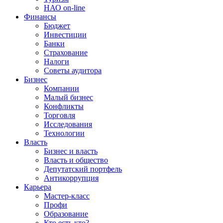
НАО on-line
Финансы
Бюджет
Инвестиции
Банки
Страхование
Налоги
Советы аудитора
Бизнес
Компании
Малый бизнес
Конфликты
Торговля
Исследования
Технологии
Власть
Бизнес и власть
Власть и общество
Депутатский портфель
Антикоррупция
Карьера
Мастер-класс
Профи
Образование
Кто есть кто?