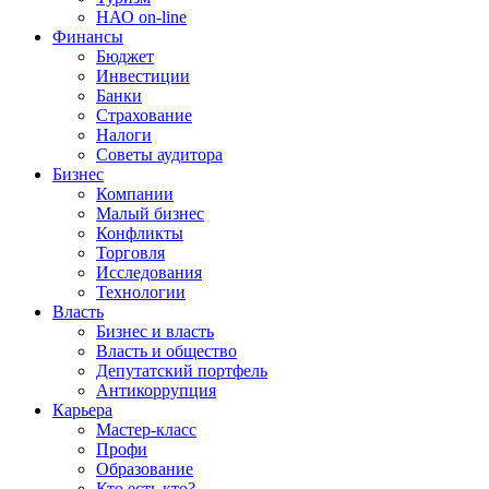
НАО on-line
Финансы
Бюджет
Инвестиции
Банки
Страхование
Налоги
Советы аудитора
Бизнес
Компании
Малый бизнес
Конфликты
Торговля
Исследования
Технологии
Власть
Бизнес и власть
Власть и общество
Депутатский портфель
Антикоррупция
Карьера
Мастер-класс
Профи
Образование
Кто есть кто?