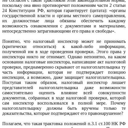
Не согласен с такой трактовкой этой законодательной нормы,
поскольку она явно противоречит положениям части 2 статьи
24 Конституции РФ, которая гарантирует (цитата): «органы
государственной власти и органы местного самоуправления,
их должностные лица обязаны обеспечить каждому
возможность ознакомления с документами и материалами,
непосредственно затрагивающими его права и свободы».
Понятно, что налоговый инспектор может не принимать
(критически относиться) к какой-либо информации,
полученной им в ходе проведения проверки. Этого права у
инспектора никто не отнимает. Однако непонятно, на каком
основании налоговые инспектора, написавшие акт налоговой
проверки, преднамеренно скрывают от налогоплательщика ту
часть информации, которая не подтверждает позицию
инспекции, а возможно, даже защищает налогоплательщика.
Поступая таким образом, налоговый инспектор лишает
представителей налогоплательщика даже возможности
самостоятельно оценить влияние всей совокупности
документов, собранных в ходе налоговой проверки, которой
сам инспектор воспользовался в полной мере. Почему
налогоплательщику должны быть вручены только те
доказательства, которые подтверждают его правонарушение?
Полагаем, что такая трактовка положений п.3.1 ст.100 НК РФ