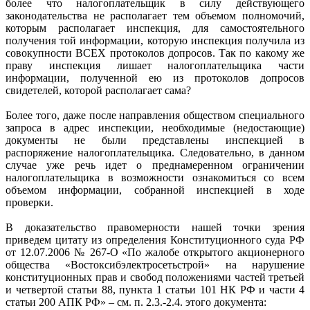
более что налогоплательщик в силу действующего
законодательства не располагает тем объемом полномочий,
которым располагает инспекция, для самостоятельного
получения той информации, которую инспекция получила из
совокупности ВСЕХ протоколов допросов. Так по какому же
праву инспекция лишает налогоплательщика части
информации, полученной ею из протоколов допросов
свидетелей, которой располагает сама?
Более того, даже после направления обществом специального
запроса в адрес инспекции, необходимые (недостающие)
документы не были представлены инспекцией в
распоряжение налогоплательщика. Следовательно, в данном
случае уже речь идет о преднамеренном ограничении
налогоплательщика в возможности ознакомиться со всем
объемом информации, собранной инспекцией в ходе
проверки.
В доказательство правомерности нашей точки зрения
приведем цитату из определения Конституционного суда РФ
от 12.07.2006 № 267-О «По жалобе открытого акционерного
общества «Востоксибэлектросетьстрой» на нарушение
конституционных прав и свобод положениями частей третьей
и четвертой статьи 88, пункта 1 статьи 101 НК РФ и части 4
статьи 200 АПК РФ» – см. п. 2.3.-2.4. этого документа: