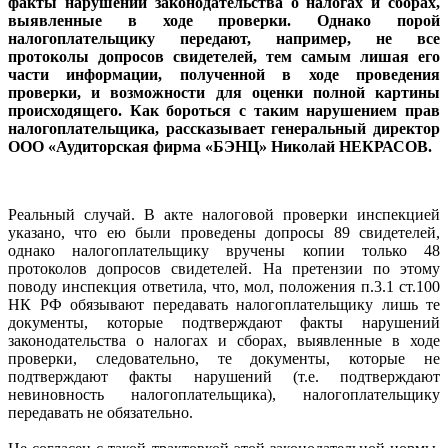
факты нарушений законодательства о налогах и сборах,
выявленные в ходе проверки. Однако порой
налогоплательщику передают, например, не все
протоколы допросов свидетелей, тем самым лишая его
части информации, полученной в ходе проведения
проверки, и возможности для оценки полной картины
происходящего. Как бороться с таким нарушением прав
налогоплательщика, рассказывает генеральный директор
ООО «Аудиторская фирма «БЭНЦ» Николай НЕКРАСОВ.
Реальный случай. В акте налоговой проверки инспекцией
указано, что ею были проведены допросы 89 свидетелей,
однако налогоплательщику вручены копии только 48
протоколов допросов свидетелей. На претензии по этому
поводу инспекция ответила, что, мол, положения п.3.1 ст.100
НК РФ обязывают передавать налогоплательщику лишь те
документы, которые подтверждают факты нарушений
законодательства о налогах и сборах, выявленные в ходе
проверки, следовательно, те документы, которые не
подтверждают факты нарушений (т.е. подтверждают
невиновность налогоплательщика), налогоплательщику
передавать не обязательно.