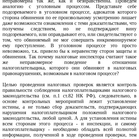
неправомерна так же, как и безнравственна. Проведем
аналогию с уголовным процессом. Представьте себе
подозреваемого в уголовном процессе, адвокатов которого
сторона обвинения по ее произвольному усмотрению лишает
даже возможности ознакомления с теми доказательствами, что
получены следствием, но не подтверждают вину
подозреваемого, или оправдывают его, или свидетельствуют о
том, что обвиняемый не мог совершить инкриминируемое
ему преступление. В уголовном процессе это просто
невозможно, т.к. привело бы к неравенству сторон защиты и
обвинения. Так почему налоговые инспектора считают такое
же неправомерное поведение в отношении
налогоплательщика, которого они обвиняют в налоговых
правонарушениях, возможным в налоговом процессе?
Целью проведения налоговых проверок является контроль
правильности соблюдения налогоплательщиками налогового
законодательства (см. п.1 ст.82 НК РФ), следовательно, в
основе контрольных мероприятий лежит установление
истины, а не только сбор доказательств, подтверждающих
нарушения налогоплательщиком положений налогового
законодательства, любой ценой. А для установления истины
всем сторонам этого процесса - и инспекции, и самому
налогоплательщику - необходимо обладать всей полнотой
информации, полученной в ходе проведения проверки, тем