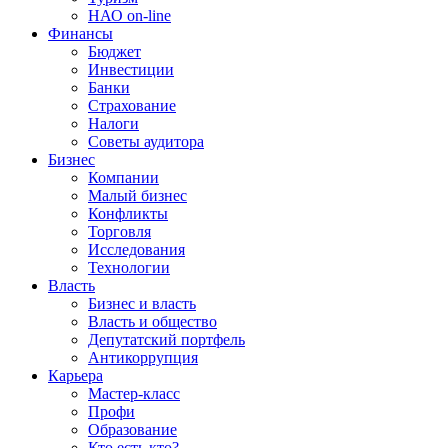
НАО on-line
Финансы
Бюджет
Инвестиции
Банки
Страхование
Налоги
Советы аудитора
Бизнес
Компании
Малый бизнес
Конфликты
Торговля
Исследования
Технологии
Власть
Бизнес и власть
Власть и общество
Депутатский портфель
Антикоррупция
Карьера
Мастер-класс
Профи
Образование
Кто есть кто?