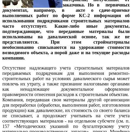
заказчика. Но в первичных
документах, например, в акте о сдаче-приемке
выполненных работ по форме КС-2 информация об
использовании подрядчиками строительных материалов
часто отсутствует. Какие-либо иные документы,
подтверждающие, что переданные материалы были
использованы на давальческой основе, так же не
представляются. При этом стройматериалы
необоснованно списываются на удорожание стоимости
возводимого объекта, а порой даже и на текущие расходы
компании.
Отсутствие надлежащего учета строительных материалов
передаваемых подрядчикам для выполнения ремонтно-
строительных работ на условиях давальческого сырья может
повлечь их утрату, а также признание налоговыми органами
как ненадлежащее документальное оформление
правомерности отнесения расходов к строительным объектам.
Компания, передавшая свои материалы другой организации
для переработки (обработки, выполнения работ, изготовления
продукции) как давальческие, их стоимость со своего баланса
не списывает, а продолжает учитывать на счете учета
соответствующих материалов - на отдельном субсчете (см. п.
157 «Методических указаний по бухгалтерскому учету
материально-производственных запасов», приказ Минфина