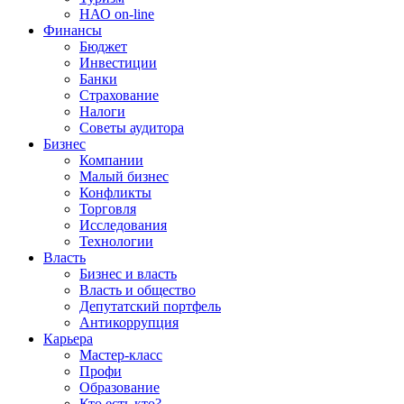
НАО on-line
Финансы
Бюджет
Инвестиции
Банки
Страхование
Налоги
Советы аудитора
Бизнес
Компании
Малый бизнес
Конфликты
Торговля
Исследования
Технологии
Власть
Бизнес и власть
Власть и общество
Депутатский портфель
Антикоррупция
Карьера
Мастер-класс
Профи
Образование
Кто есть кто?