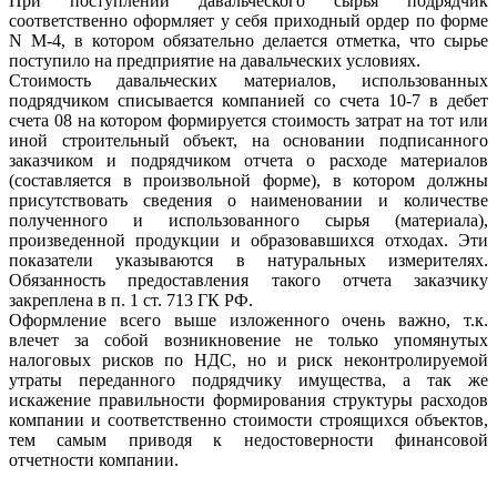
При поступлении давальческого сырья подрядчик
соответственно оформляет у себя приходный ордер по форме
N М-4, в котором обязательно делается отметка, что сырье
поступило на предприятие на давальческих условиях.
Стоимость давальческих материалов, использованных
подрядчиком списывается компанией со счета 10-7 в дебет
счета 08 на котором формируется стоимость затрат на тот или
иной строительный объект, на основании подписанного
заказчиком и подрядчиком отчета о расходе материалов
(составляется в произвольной форме), в котором должны
присутствовать сведения о наименовании и количестве
полученного и использованного сырья (материала),
произведенной продукции и образовавшихся отходах. Эти
показатели указываются в натуральных измерителях.
Обязанность предоставления такого отчета заказчику
закреплена в п. 1 ст. 713 ГК РФ.
Оформление всего выше изложенного очень важно, т.к.
влечет за собой возникновение не только упомянутых
налоговых рисков по НДС, но и риск неконтролируемой
утраты переданного подрядчику имущества, а так же
искажение правильности формирования структуры расходов
компании и соответственно стоимости строящихся объектов,
тем самым приводя к недостоверности финансовой
отчетности компании.