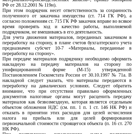
РФ от 28.12.2001 № 119н).
При этом подрядчик несет ответственность за сохранность
полученного от заказчика имущества (ст. 714 ГК РФ), а
согласно положениям ст. 715 ГК РФ заказчик вправе во всякое
время проверять ход и качество работы, выполняемой
подрядчиком, не вмешиваясь в его деятельность.
Для учета движения материалов, переданных заказчиком в
переработку на сторону, в плане счетов бухгалтерского учета
предназначен субсчет 10-7 «Материалы, переданные в
переработку на сторону».
При передаче материалов подрядчику необходимо оформить
накладную на передачу материалов на сторону по
унифицированной форме (М-15) утвержденной
Постановлением Госкомстата России от 30.10.1997 № 71а. В
накладной следует указать, что материалы передаются в
переработку на давальческих условиях. Следует обратить
внимание, что при отсутствии правильно оформленных
документов налоговые органы могут расценить передачу
материалов как безвозмездную, которая является отдельным
объектом обложения НДС (см. пп. 1 п. 1 ст. 146 НК РФ) и
отказать в принятии этих расходов для целей исчисления
налога на прибыль или для целей формирования
первоначальной стоимости строящегося объекта (п. 16 ст. 270
НК РФ).