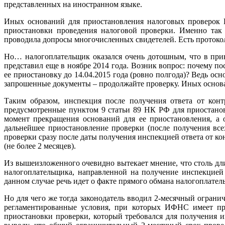
представленных на иностранном языке.
Иных оснований для приостановления налоговых проверок Н
приостановки проведения налоговой проверки. Именно так 
проводила допросы многочисленных свидетелей. Есть протоко
Но… налогоплательщик оказался очень дотошным, что в при
представил еще в ноябре 2014 года. Возник вопрос: почему по
ее приостановку до 14.04.2015 года (ровно полгода)? Ведь о
запрошенные документы – продолжайте проверку. Иных основа
Таким образом, инспекция после получения ответа от конт
предусмотренные пунктом 9 статьи 89 НК РФ для приостанов
момент прекращения оснований для ее приостановления, а 
дальнейшее приостановление проверки (после получения вс
проверки сразу после даты получения инспекцией ответа от к
(не более 2 месяцев).
Из вышеизложенного очевидно вытекает мнение, что столь дл
налогоплательщика, направленной на получение инспекцией
данном случае речь идет о факте прямого обмана налогоплате
Но для чего же тогда законодатель вводил 2-месячный ограни
регламентированные условия, при которых ИФНС имеет пра
приостановки проверки, который требовался для получения и