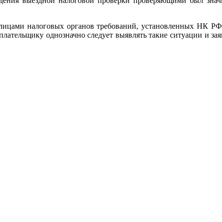
дения выездной налоговой проверки проверяющими был значи
лицами налоговых органов требований, установленных НК РФ,
лательщику однозначно следует выявлять такие ситуации и зая