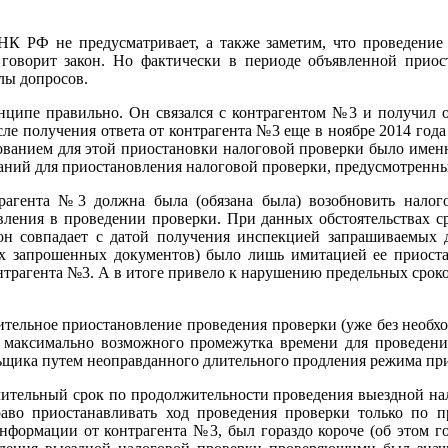
К РФ не предусматривает, а также заметим, что проведение 
говорит закон. Но фактически в периоде объявленной приос
лы допросов.
нципе правильно. Он связался с контрагентом №3 и получил о
сле получения ответа от контрагента №3 еще в ноябре 2014 год
снованием для этой приостановки налоговой проверки было име
ний для приостановления налоговой проверки, предусмотренны
рагента №3 должна была (обязана была) возобновить налого
ления в проведении проверки. При данных обстоятельствах ср
он совпадает с датой получения инспекцией запрашиваемых д
ех запрошенных документов) было лишь имитацией ее приост
онтрагента №3. А в итоге привело к нарушению предельных срок
ительное приостановление проведения проверки (уже без необхо
 максимально возможного промежутка времени для проведения 
льщика путем неоправданного длительного продления режима пр
чительный срок по продолжительности проведения выездной нал
во приостанавливать ход проведения проверки только по 
нформации от контрагента №3, был гораздо короче (об этом г