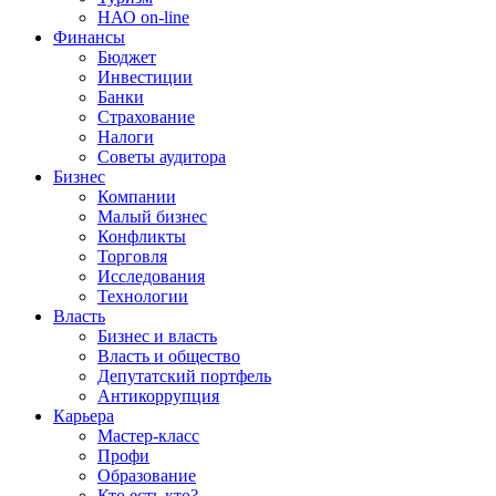
НАО on-line
Финансы
Бюджет
Инвестиции
Банки
Страхование
Налоги
Советы аудитора
Бизнес
Компании
Малый бизнес
Конфликты
Торговля
Исследования
Технологии
Власть
Бизнес и власть
Власть и общество
Депутатский портфель
Антикоррупция
Карьера
Мастер-класс
Профи
Образование
Кто есть кто?