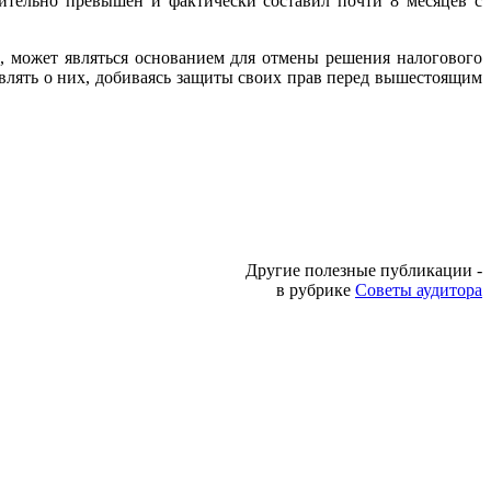
тельно превышен и фактически составил почти 8 месяцев с
 может являться основанием для отмены решения налогового
влять о них, добиваясь защиты своих прав перед вышестоящим
Другие полезные публикации -
в рубрике
Советы аудитора