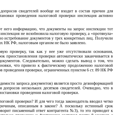
допросов свидетелей вообще не входит в состав причин для
тановки проведения налоговой проверки инспекция активно
т него информацию, что документы на запрос инспекции тот
а инспекция не возобновила налоговую проверку, а «протянула»
нно истребование документов у трех конкретных лиц. Получили
х НК РФ, налоговым органом не было заявлено.
вую проверку, так как у нее уже отсутствовали основания,
ок приостановления проверки автоматически заканчивается в
окументов. Следовательно, можно сделать вывод о том, что
ановки, что привело к фактическому продолжению налоговой
ов проведения проверки, ограниченных пунктом 6 ст. 89 НК РФ
димости запроса документов) является просто дезинформацией
допросов нескольких десятков свидетелей. Очевидно, что в
иостановки проведения налоговой проверки.
оговой проверки? И для чего тогда законодатель вводил четко
причинам, описанным в законе? А поскольку истинный срок
оворит письменный ответ контрагента №3), то это приводит к