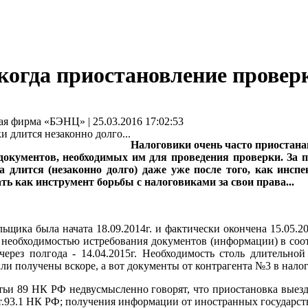
когда приостановление проверк
фирма «БЭНЦ» | 25.03.2016 17:02:53
Налоговики очень часто приостан
 документов, необходимых им для проведения проверки. За 
а длится (незаконно долго) даже уже после того, как инс
ть как инструмент борьбы с налоговиками за свои права...
щика была начата 18.09.2014г. и фактически окончена 15.05.201
 необходимостью истребования документов (информации) в соот
ез полгода - 14.04.2015г. Необходимость столь длительной
и получены вскоре, а вот документы от контрагента №3 в налого
ьи 89 НК РФ недвусмысленно говорят, что приостановка выезд
т.93.1 НК РФ; получения информации от иностранных государств