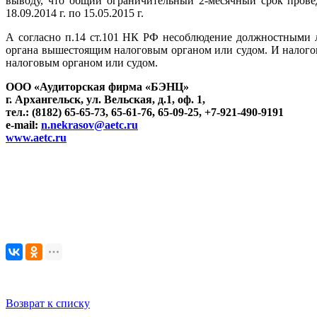
выводу, что общий ограничительный 2-месячный срок прове
18.09.2014 г. по 15.05.2015 г.
А согласно п.14 ст.101 НК РФ несоблюдение должностными 
органа вышестоящим налоговым органом или судом. И налогоп
налоговым органом или судом.
ООО «Аудиторская фирма «БЭНЦ»
г. Архангельск, ул. Вельская, д.1, оф. 1,
тел.: (8182) 65-65-73, 65-61-76, 65-09-25, +7-921-490-9191
e-mail:
n.nekrasov@aetc.ru
www.aetc.ru
Возврат к списку