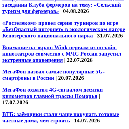
заседании Клуба фермеров на тему: «Сельский
туризм для фермеров»
|
04.08.2026
«Ростелеком» провел серию турниров по игре
«БезОпасный интернет» в экологическом лагере
Кенозерского национального парка
|
31.07.2026
Внимание на экран: Wink первым из онлайн-
кинотеатров совместно с МЧС России запустил
экстренные оповещения
|
22.07.2026
МегаФон назвал самые популярные 5G-
смартфоны в России
|
20.07.2026
МегаФон охватил 4G-сигналом десятки
километров главной трассы Поморья
|
17.07.2026
ВТБ: заёмщики стали чаще покупать готовые
частные дома, чем строить
|
14.07.2026