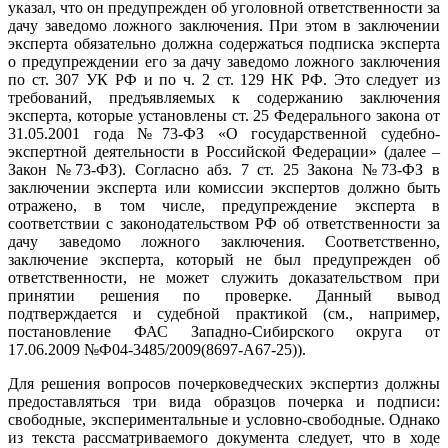
указал, что он предупрежден об уголовной ответственности за
дачу заведомо ложного заключения. При этом в заключении
эксперта обязательно должна содержаться подписка эксперта
о предупреждении его за дачу заведомо ложного заключения
по ст. 307 УК РФ и по ч. 2 ст. 129 НК РФ. Это следует из
требований, предъявляемых к содержанию заключения
эксперта, которые установлены ст. 25 Федерального закона от
31.05.2001 года №73-ФЗ «О государственной судебно-
экспертной деятельности в Российской Федерации» (далее –
Закон №73-ФЗ). Согласно абз. 7 ст. 25 Закона №73-ФЗ в
заключении эксперта или комиссии экспертов должно быть
отражено, в том числе, предупреждение эксперта в
соответствии с законодательством РФ об ответственности за
дачу заведомо ложного заключения. Соответственно,
заключение эксперта, который не был предупрежден об
ответственности, не может служить доказательством при
принятии решения по проверке. Данный вывод
подтверждается и судебной практикой (см., например,
постановление ФАС Западно-Сибирского округа от
17.06.2009 №Ф04-3485/2009(8697-А67-25)).
Для решения вопросов почерковедческих экспертиз должны
предоставляться три вида образцов почерка и подписи:
свободные, экспериментальные и условно-свободные. Однако
из текста рассматриваемого документа следует, что в ходе