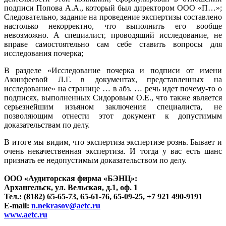
подписи Попова А.А., который был директором ООО «П…»;
Следовательно, задание на проведение экспертизы составлено
настолько некорректно, что выполнить его вообще
невозможно. А специалист, проводящий исследование, не
вправе самостоятельно сам себе ставить вопросы для
исследования почерка;
В разделе «Исследование почерка и подписи от имени
Акинфеевой Л.Г. в документах, представленных на
исследование» на странице … в абз. … речь идет почему-то о
подписях, выполненных Сидоровым О.Е., что также является
серьезнейшим изъяном заключения специалиста, не
позволяющим отнести этот документ к допустимым
доказательствам по делу.
В итоге мы видим, что экспертиза экспертизе рознь. Бывает и
очень некачественная экспертиза. И тогда у вас есть шанс
признать ее недопустимым доказательством по делу.
ООО «Аудиторская фирма «БЭНЦ»:
Архангельск, ул. Вельская, д.1, оф. 1
Тел.: (8182) 65-65-73, 65-61-76, 65-09-25, +7 921 490-9191
E-mail:
n.nekrasov@aetc.ru
www.aetc.ru