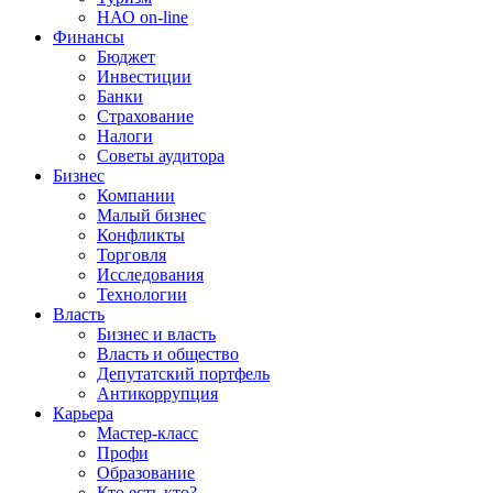
НАО on-line
Финансы
Бюджет
Инвестиции
Банки
Страхование
Налоги
Советы аудитора
Бизнес
Компании
Малый бизнес
Конфликты
Торговля
Исследования
Технологии
Власть
Бизнес и власть
Власть и общество
Депутатский портфель
Антикоррупция
Карьера
Мастер-класс
Профи
Образование
Кто есть кто?