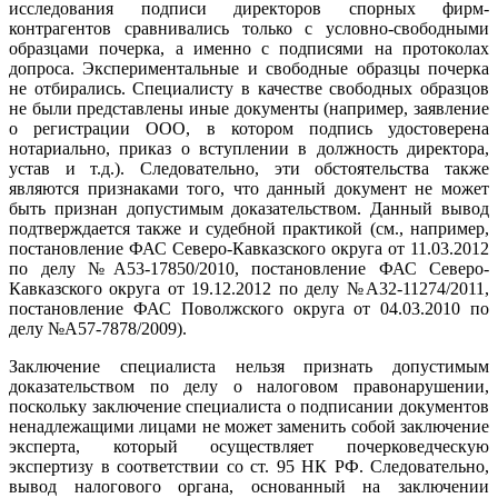
исследования подписи директоров спорных фирм-
контрагентов сравнивались только с условно-свободными
образцами почерка, а именно с подписями на протоколах
допроса. Экспериментальные и свободные образцы почерка
не отбирались. Специалисту в качестве свободных образцов
не были представлены иные документы (например, заявление
о регистрации ООО, в котором подпись удостоверена
нотариально, приказ о вступлении в должность директора,
устав и т.д.). Следовательно, эти обстоятельства также
являются признаками того, что данный документ не может
быть признан допустимым доказательством. Данный вывод
подтверждается также и судебной практикой (см., например,
постановление ФАС Северо-Кавказского округа от 11.03.2012
по делу №А53-17850/2010, постановление ФАС Северо-
Кавказского округа от 19.12.2012 по делу №А32-11274/2011,
постановление ФАС Поволжского округа от 04.03.2010 по
делу №А57-7878/2009).
Заключение специалиста нельзя признать допустимым
доказательством по делу о налоговом правонарушении,
поскольку заключение специалиста о подписании документов
ненадлежащими лицами не может заменить собой заключение
эксперта, который осуществляет почерковедческую
экспертизу в соответствии со ст. 95 НК РФ. Следовательно,
вывод налогового органа, основанный на заключении