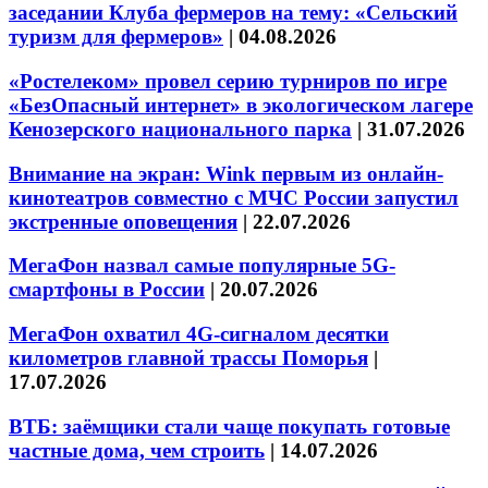
заседании Клуба фермеров на тему: «Сельский
туризм для фермеров»
|
04.08.2026
«Ростелеком» провел серию турниров по игре
«БезОпасный интернет» в экологическом лагере
Кенозерского национального парка
|
31.07.2026
Внимание на экран: Wink первым из онлайн-
кинотеатров совместно с МЧС России запустил
экстренные оповещения
|
22.07.2026
МегаФон назвал самые популярные 5G-
смартфоны в России
|
20.07.2026
МегаФон охватил 4G-сигналом десятки
километров главной трассы Поморья
|
17.07.2026
ВТБ: заёмщики стали чаще покупать готовые
частные дома, чем строить
|
14.07.2026