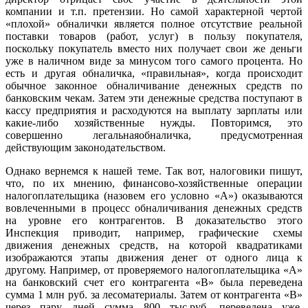
компании и т.п. претензии. Но самой характерной чертой
«плохой» обналички является полное отсутствие реальной
поставки товаров (работ, услуг) в пользу покупателя,
поскольку покупатель вместо них получает свои же деньги
уже в наличном виде за минусом того самого процента. Но
есть и другая обналичка, «правильная», когда происходит
обычное законное обналичивание денежных средств по
банковским чекам. Затем эти денежные средства поступают в
кассу предприятия и расходуются на выплату зарплаты или
какие-либо хозяйственные нужды. Повторимся, это
совершенно легальнаяобналичка, предусмотренная
действующим законодательством.
Однако вернемся к нашей теме. Так вот, налоговики пишут,
что, по их мнению, финансово-хозяйственные операции
налогоплательщика (назовем его условно «А») оказываются
вовлеченными в процесс обналичивания денежных средств
на уровне его контрагентов. В доказательство этого
Инспекция приводит, например, графические схемы
движения денежных средств, на которой квадратиками
изображаются этапы движения денег от одного лица к
другому. Например, от проверяемого налогоплательщика «А»
на банковский счет его контрагента «В» была переведена
сумма 1 млн руб. за лесоматериалы. Затем от контрагента «В»
через пару дней сумма 800 тыс.руб. переведена уже,