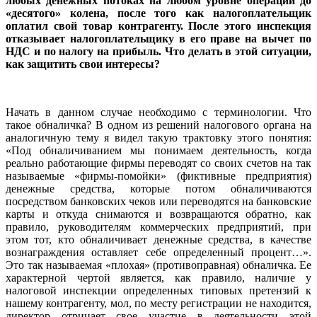
любых денежных потоках на любом уровне операций до
«десятого» колена, после того как налогоплательщик
оплатил свой товар контрагенту. После этого инспекция
отказывает налогоплательщику в его праве на вычет по
НДС и по налогу на прибыль. Что делать в этой ситуации,
как защитить свои интересы?
Начать в данном случае необходимо с терминологии. Что
такое обналичка? В одном из решений налогового органа на
аналогичную тему я видел такую трактовку этого понятия:
«Под обналичиванием мы понимаем деятельность, когда
реально работающие фирмы переводят со своих счетов на так
называемые «фирмы-помойки» (фиктивные предприятия)
денежные средства, которые потом обналичиваются
посредством банковских чеков или переводятся на банковские
карты и откуда снимаются и возвращаются обратно, как
правило, руководителям коммерческих предприятий, при
этом тот, кто обналичивает денежные средства, в качестве
вознаграждения оставляет себе определенный процент…».
Это так называемая «плохая» (противоправная) обналичка. Ее
характерной чертой является, как правило, наличие у
налоговой инспекции определенных типовых претензий к
нашему контрагенту, мол, по месту регистрации не находится,
директор отрицает свое участие в деятельности этой