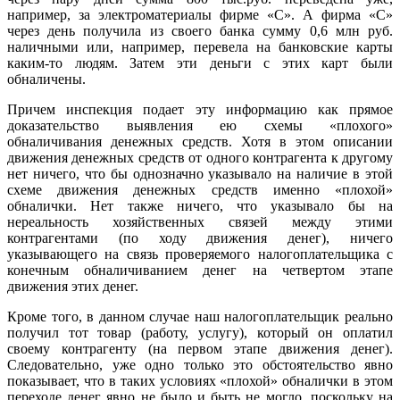
например, за электроматериалы фирме «С». А фирма «С»
через день получила из своего банка сумму 0,6 млн руб.
наличными или, например, перевела на банковские карты
каким-то людям. Затем эти деньги с этих карт были
обналичены.
Причем инспекция подает эту информацию как прямое
доказательство выявления ею схемы «плохого»
обналичивания денежных средств. Хотя в этом описании
движения денежных средств от одного контрагента к другому
нет ничего, что бы однозначно указывало на наличие в этой
схеме движения денежных средств именно «плохой»
обналички. Нет также ничего, что указывало бы на
нереальность хозяйственных связей между этими
контрагентами (по ходу движения денег), ничего
указывающего на связь проверяемого налогоплательщика с
конечным обналичиванием денег на четвертом этапе
движения этих денег.
Кроме того, в данном случае наш налогоплательщик реально
получил тот товар (работу, услугу), который он оплатил
своему контрагенту (на первом этапе движения денег).
Следовательно, уже одно только это обстоятельство явно
показывает, что в таких условиях «плохой» обналички в этом
переходе денег явно не было и быть не могло, поскольку на