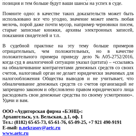
позиция и тем больше будут ваши шансы на успех в суде.
Помните одно: в качестве таких доказательств может быть
использовано все что угодно, значение может иметь любая
мелочь, порой даже почти мусор, например черновики писем,
старые записные книжки, архивы электронных записей,
показания свидетелей и т.п.
В судебной практике на эту тему больше примеров
отрицательных, чем положительных, но в качестве
положительного примера приведу дело №А05-2752/2016,
когда суд в аналогичной ситуации указал (цитата) – «ссылаясь
на обналичивание контрагентами денежных средств со своих
счетов, налоговый орган не делает юридически значимых для
налогообложения Общества выводов и не учитывает, что
обналичивание денежных средств со счетов организаций не
запрещено законом и обусловлено правом юридического лица
расходовать свои денежные средства по своему усмотрению».
Удачи и вам.
ООО «Аудиторская фирма «БЭНЦ»:
Архангельск, ул. Вельская, д.1, оф. 1
Тел.: (8182) 65-65-73, 65-61-76, 65-09-25, +7 921 490-9191
E-mail:
n.nekrasov@aetc.ru
www.aetc.ru