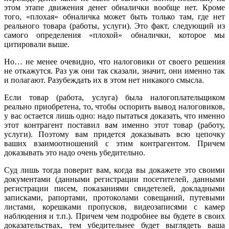
этом этапе движения денег обналички вообще нет. Кроме
того, «плохая» обналичка может быть только там, где нет
реального товара (работы, услуги). Это факт, следующий из
самого определения «плохой» обналички, которое мы
цитировали выше.
Но… не менее очевидно, что налоговики от своего решения
не откажутся. Раз уж они так сказали, значит, они именно так
и полагают. Разубеждать их в этом нет никакого смысла.
Если товар (работа, услуга) была налогоплательщиком
реально приобретена, то, чтобы оспорить вывод налоговиков,
у вас остается лишь одно: надо пытаться доказать, что именно
этот контрагент поставил вам именно этот товар (работу,
услуги). Поэтому вам придется доказывать всю цепочку
ваших взаимоотношений с этим контрагентом. Причем
доказывать это надо очень убедительно.
Суд лишь тогда поверит вам, когда вы докажете это своими
документами (данными регистрации посетителей, данными
регистрации писем, показаниями свидетелей, докладными
записками, рапортами, протоколами совещаний, путевыми
листами, корешками пропусков, видеозаписями с камер
наблюдения и т.п.). Причем чем подробнее вы будете в своих
доказательствах, тем убедительнее будет выглядеть ваша