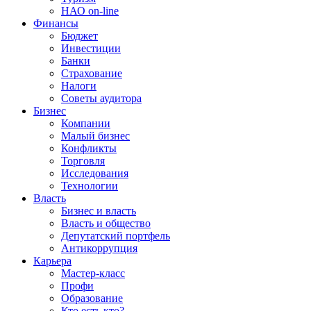
НАО on-line
Финансы
Бюджет
Инвестиции
Банки
Страхование
Налоги
Советы аудитора
Бизнес
Компании
Малый бизнес
Конфликты
Торговля
Исследования
Технологии
Власть
Бизнес и власть
Власть и общество
Депутатский портфель
Антикоррупция
Карьера
Мастер-класс
Профи
Образование
Кто есть кто?