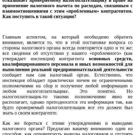
отказывает проверяемому налогоплательщику в праве на
применение налогового вычета по расходам, связанным с
взаимоотношениями с этим «проблемным» контрагентом.
Как поступить в такой ситуации?
Главным аспектом, на который необходимо обратить
внимание, является то, что в этой постановке вопроса со
стороны налогового органа всегда повторяется одно и то же:
все сведения об отсутствии у нашего «проблемного» (как
утверждает инспекция) контрагента
основных средств,
квалифицированного персонала и иных возможностей для
выполнения реальной предпринимательской деятельности
сообщает нам сам налоговый орган. Естественно, что
инспекция обладает практически ничем не ограниченными
полномочиями на сбор и получение любой информации о
любом налогоплательщике. Это понятно. Но
налогоплательщик-то такими полномочиями явно не
располагает, однако преподносится эта информация так, как
будто проверяемый налогоплательщик все это должен был
знать о своем контрагенте.
Как же бороться с этими утверждениями и выводами
налогового органа? Предлагаю вашему вниманию один из
способов, как опровергнуть выводы налоговиков и отстоять