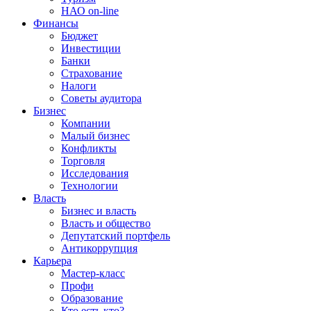
НАО on-line
Финансы
Бюджет
Инвестиции
Банки
Страхование
Налоги
Советы аудитора
Бизнес
Компании
Малый бизнес
Конфликты
Торговля
Исследования
Технологии
Власть
Бизнес и власть
Власть и общество
Депутатский портфель
Антикоррупция
Карьера
Мастер-класс
Профи
Образование
Кто есть кто?