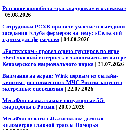
Россияне полюбили «раскладушки» и «книжки»
|
05.08.2026
Сотрудники РСХБ приняли участие в выездном
заседании Клуба фермеров на тему: «Сельский
туризм для фермеров»
|
04.08.2026
«Ростелеком» провел серию турниров по игре
«БезОпасный интернет» в экологическом лагере
Кенозерского национального парка
|
31.07.2026
Внимание на экран: Wink первым из онлайн-
кинотеатров совместно с МЧС России запустил
экстренные оповещения
|
22.07.2026
МегаФон назвал самые популярные 5G-
смартфоны в России
|
20.07.2026
МегаФон охватил 4G-сигналом десятки
километров главной трассы Поморья
|