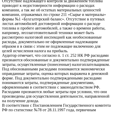
Отсутствие надлежащего контроля за движением топлива
приводит к недостоверности информации о расходах
компании, а так же об остатках материальных ценностей
компании, отражаемых по строке 211 «Сырье и материалы»
формы №1 «Бухгалтерский баланс». Отсутствие в путевых
листах автомобилей достоверной информации о расходе
топлива и пробеге автомобилей, а также о времени работы,
например, лесозаготовительной техники может быть
рассмотрено налоговой инспекцией как необоснованные
расходы, документально не оформленные надлежащим
образом и в связи с этим не подлежащие включению для
целей исчисления налога на прибыль.
Аудитор отмечает, что согласно п. 1 ст. 252 НК РФ расходами
признаются обоснованные и документально подтвержденные
затраты, осуществленные (понесенные) налогоплательщиком.
Под обоснованными расходами понимаются экономически
оправданные затраты, оценка которых выражена в денежной
форме. Под документально подтвержденными расходами
понимаются затраты, подтвержденные документами,
оформленными в соответствии с законодательством РФ.
Расходами признаются любые затраты при условии, что они
произведены для осуществления деятельности, направленной
на получение дохода.
В соответствии с Постановлением Государственного комитета
РФ по статистике №78 от 28.11.1997 года, первичным