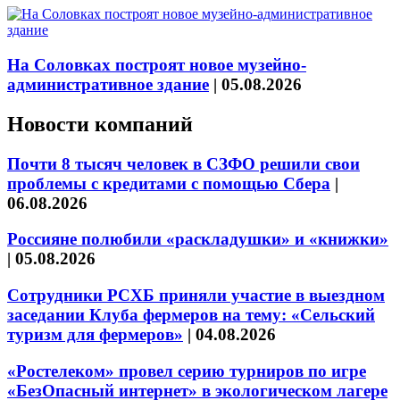
На Соловках построят новое музейно-
административное здание
|
05.08.2026
Новости компаний
Почти 8 тысяч человек в СЗФО решили свои
проблемы с кредитами с помощью Сбера
|
06.08.2026
Россияне полюбили «раскладушки» и «книжки»
|
05.08.2026
Сотрудники РСХБ приняли участие в выездном
заседании Клуба фермеров на тему: «Сельский
туризм для фермеров»
|
04.08.2026
«Ростелеком» провел серию турниров по игре
«БезОпасный интернет» в экологическом лагере