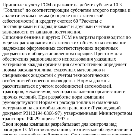
Принятые к учету ГСМ отражают на дебете субсчета 10.3
"Топливо" по соответствующим субсчетам второго порядка и
аналитическим счетам (в оценке по фактической
себестоимости) и кредиту счетов: 60 "Расчеты с
поставщиками и подрядчиками" и другими счетами в
зависимости от каналов поступления.
Списание бензина и других ГСМ на затраты производится по
мере их расходования в фактических объемах на основании
надлежаще оформленных соответствующих первичных
документов в общеустановленном порядке. При этом для
обеспечения рационального использования указанных
материалов каждая организация самостоятельно определяет
нормы расхода топлива, смазочных материалов и
специальных жидкостей с учетом технологических
особенностей своего производства. Нормы должны
рассчитываться с учетом особенностей автомобилей,
тракторов, механизмов, месторасположения организации и
прочих условий. При разработке норм компании
руководствуются Нормами расхода топлив и смазочных
материалов на автомобильном транспорте (Руководящий
документ Р3112194-0366-97), утвержденными Министерством
транспорта РФ 29 апреля 1997 г.
Свои нормы компания разрабатывает для контроля над
расходом ГСМ на эксплуатацию, техническое обслуживание и
ремонт автомобильной техники. Они утверждаются приказом