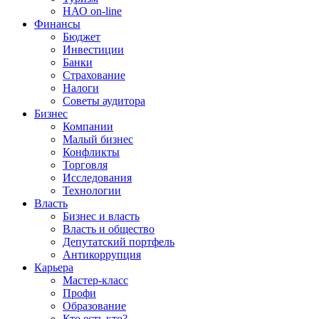
НАО on-line
Финансы
Бюджет
Инвестиции
Банки
Страхование
Налоги
Советы аудитора
Бизнес
Компании
Малый бизнес
Конфликты
Торговля
Исследования
Технологии
Власть
Бизнес и власть
Власть и общество
Депутатский портфель
Антикоррупция
Карьера
Мастер-класс
Профи
Образование
Кто есть кто?