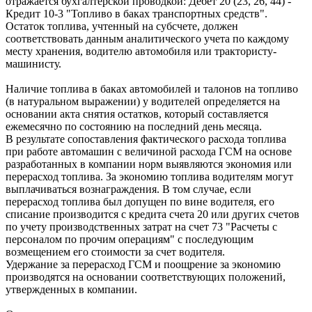
отражается бухгалтерской проводкой: Дебет 20 (23, 26, 44) -
Кредит 10-3 "Топливо в баках транспортных средств".
Остаток топлива, учтенный на субсчете, должен
соответствовать данным аналитического учета по каждому
месту хранения, водителю автомобиля или трактористу-
машинисту.
Наличие топлива в баках автомобилей и талонов на топливо
(в натуральном выражении) у водителей определяется на
основании акта снятия остатков, который составляется
ежемесячно по состоянию на последний день месяца.
В результате сопоставления фактического расхода топлива
при работе автомашин с величиной расхода ГСМ на основе
разработанных в компании норм выявляются экономия или
перерасход топлива. За экономию топлива водителям могут
выплачиваться вознаграждения. В том случае, если
перерасход топлива был допущен по вине водителя, его
списание производится с кредита счета 20 или других счетов
по учету производственных затрат на счет 73 "Расчеты с
персоналом по прочим операциям" с последующим
возмещением его стоимости за счет водителя.
Удержание за перерасход ГСМ и поощрение за экономию
производятся на основании соответствующих положений,
утвержденных в компании.