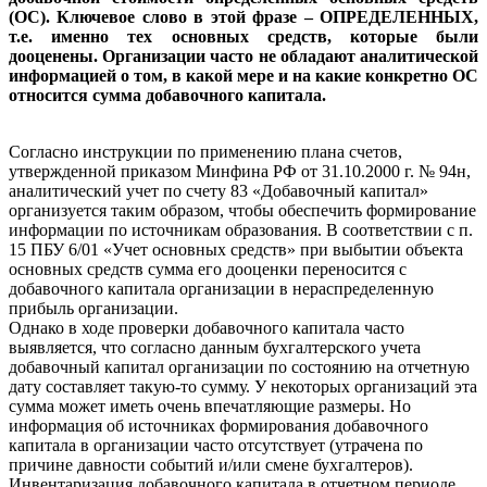
(ОС). Ключевое слово в этой фразе – ОПРЕДЕЛЕННЫХ,
т.е. именно тех основных средств, которые были
дооценены. Организации часто не обладают аналитической
информацией о том, в какой мере и на какие конкретно ОС
относится сумма добавочного капитала.
Согласно инструкции по применению плана счетов,
утвержденной приказом Минфина РФ от 31.10.2000 г. № 94н,
аналитический учет по счету 83 «Добавочный капитал»
организуется таким образом, чтобы обеспечить формирование
информации по источникам образования. В соответствии с п.
15 ПБУ 6/01 «Учет основных средств» при выбытии объекта
основных средств сумма его дооценки переносится с
добавочного капитала организации в нераспределенную
прибыль организации.
Однако в ходе проверки добавочного капитала часто
выявляется, что согласно данным бухгалтерского учета
добавочный капитал организации по состоянию на отчетную
дату составляет такую-то сумму. У некоторых организаций эта
сумма может иметь очень впечатляющие размеры. Но
информация об источниках формирования добавочного
капитала в организации часто отсутствует (утрачена по
причине давности событий и/или смене бухгалтеров).
Инвентаризация добавочного капитала в отчетном периоде