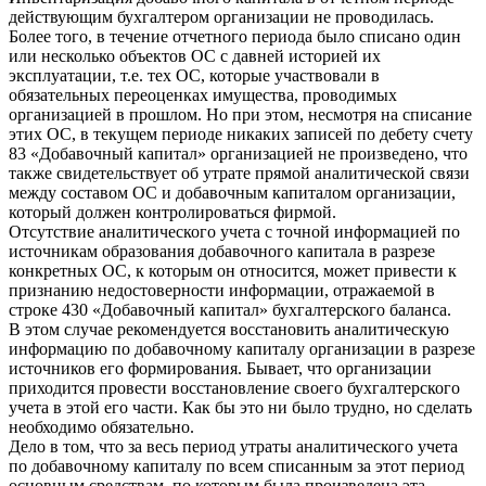
действующим бухгалтером организации не проводилась.
Более того, в течение отчетного периода было списано один
или несколько объектов ОС с давней историей их
эксплуатации, т.е. тех ОС, которые участвовали в
обязательных переоценках имущества, проводимых
организацией в прошлом. Но при этом, несмотря на списание
этих ОС, в текущем периоде никаких записей по дебету счету
83 «Добавочный капитал» организацией не произведено, что
также свидетельствует об утрате прямой аналитической связи
между составом ОС и добавочным капиталом организации,
который должен контролироваться фирмой.
Отсутствие аналитического учета с точной информацией по
источникам образования добавочного капитала в разрезе
конкретных ОС, к которым он относится, может привести к
признанию недостоверности информации, отражаемой в
строке 430 «Добавочный капитал» бухгалтерского баланса.
В этом случае рекомендуется восстановить аналитическую
информацию по добавочному капиталу организации в разрезе
источников его формирования. Бывает, что организации
приходится провести восстановление своего бухгалтерского
учета в этой его части. Как бы это ни было трудно, но сделать
необходимо обязательно.
Дело в том, что за весь период утраты аналитического учета
по добавочному капиталу по всем списанным за этот период
основным средствам, по которым была произведена эта