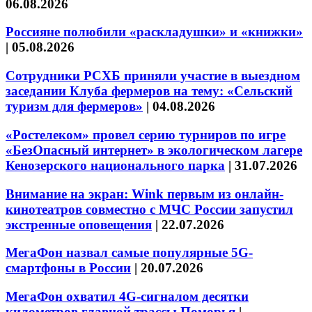
06.08.2026
Россияне полюбили «раскладушки» и «книжки»
|
05.08.2026
Сотрудники РСХБ приняли участие в выездном
заседании Клуба фермеров на тему: «Сельский
туризм для фермеров»
|
04.08.2026
«Ростелеком» провел серию турниров по игре
«БезОпасный интернет» в экологическом лагере
Кенозерского национального парка
|
31.07.2026
Внимание на экран: Wink первым из онлайн-
кинотеатров совместно с МЧС России запустил
экстренные оповещения
|
22.07.2026
МегаФон назвал самые популярные 5G-
смартфоны в России
|
20.07.2026
МегаФон охватил 4G-сигналом десятки
километров главной трассы Поморья
|