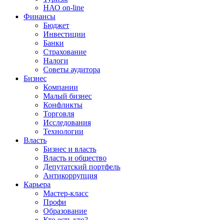
НАО on-line
Финансы
Бюджет
Инвестиции
Банки
Страхование
Налоги
Советы аудитора
Бизнес
Компании
Малый бизнес
Конфликты
Торговля
Исследования
Технологии
Власть
Бизнес и власть
Власть и общество
Депутатский портфель
Антикоррупция
Карьера
Мастер-класс
Профи
Образование
Кто есть кто?