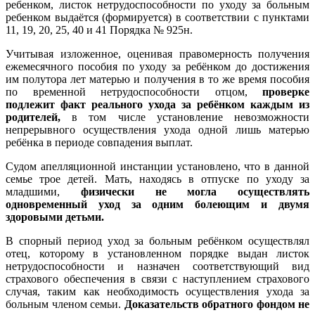
ребенком, листок нетрудоспособности по уходу за больным
ребенком выдаётся (формируется) в соответствии с пунктами
11, 19, 20, 25, 40 и 41 Порядка № 925н.
Учитывая изложенное, оценивая правомерность получения
ежемесячного пособия по уходу за ребёнком до достижения
им полутора лет матерью и получения в то же время пособия
по временной нетрудоспособности отцом,
проверке
подлежит факт реального ухода за реб
ё
нком каждым из
родителей,
в том числе установление невозможности
непрерывного осуществления ухода одной лишь матерью
ребёнка в периоде совпадения выплат.
Судом апелляционной инстанции установлено, что в данной
семье трое детей. Мать, находясь в отпуске по уходу за
младшими,
физически не могла осуществлять
одновременный уход за одним болеющим и двумя
здоровыми детьми.
В спорный период уход за больным ребёнком осуществлял
отец, которому в установленном порядке выдан листок
нетрудоспособности и назначен соответствующий вид
страхового обеспечения в связи с наступлением страхового
случая, таким как необходимость осуществления ухода за
больным членом семьи.
Доказательств обратного фондом не