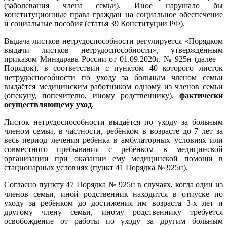
(заболевания члена семьи). Иное нарушало бы
конституционные права граждан на социальное обеспечение
и социальные пособия (статья 39 Конституции РФ).
Выдача листков нетрудоспособности регулируется «Порядком
выдачи листков нетрудоспособности», утверждённым
приказом Минздрава России от 01.09.2020г. № 925н (далее –
Порядок), в соответствии с пунктом 40 которого листок
нетрудоспособности по уходу за больным членом семьи
выдаётся медицинским работником одному из членов семьи
(опекуну, попечителю, иному родственнику),
фактически
осуществляющему уход
.
Листок нетрудоспособности выдаётся по уходу за больным
членом семьи, в частности, ребёнком в возрасте до 7 лет за
весь период лечения ребенка в амбулаторных условиях или
совместного пребывания с ребёнком в медицинской
организации при оказании ему медицинской помощи в
стационарных условиях (пункт 41 Порядка № 925н).
Согласно пункту 47 Порядка № 925н в случаях, когда один из
членов семьи, иной родственник находится в отпуске по
уходу за ребёнком до достижения им возраста 3-х лет и
другому члену семьи, иному родственнику требуется
освобождение от работы по уходу за другим больным