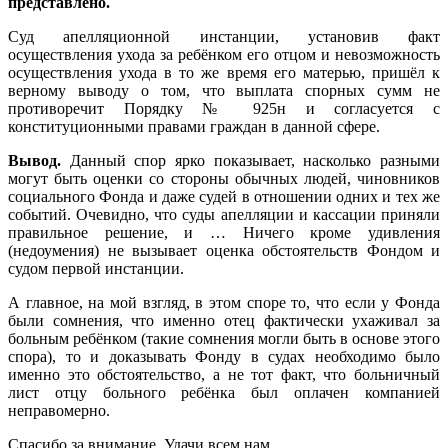
представлено.
Суд апелляционной инстанции, установив факт
осуществления ухода за ребёнком его отцом и невозможность
осуществления ухода в то же время его матерью, пришёл к
верному выводу о том, что выплата спорных сумм не
противоречит Порядку № 925н и согласуется с
конституционными правами граждан в данной сфере.
Вывод.
Данный спор ярко показывает, насколько разными
могут быть оценки со стороны обычных людей, чиновников
социального Фонда и даже судей в отношении одних и тех же
событий. Очевидно, что суды апелляции и кассации приняли
правильное решение, и … Ничего кроме удивления
(недоумения) не вызывает оценка обстоятельств Фондом и
судом первой инстанции.
А главное, на мой взгляд, в этом споре то, что если у Фонда
были сомнения, что именно отец фактически ухаживал за
больным ребёнком (такие сомнения могли быть в основе этого
спора), то и доказывать Фонду в судах необходимо было
именно это обстоятельство, а не тот факт, что больничный
лист отцу больного ребёнка был оплачен компанией
неправомерно.
Спасибо за внимание. Удачи всем нам.