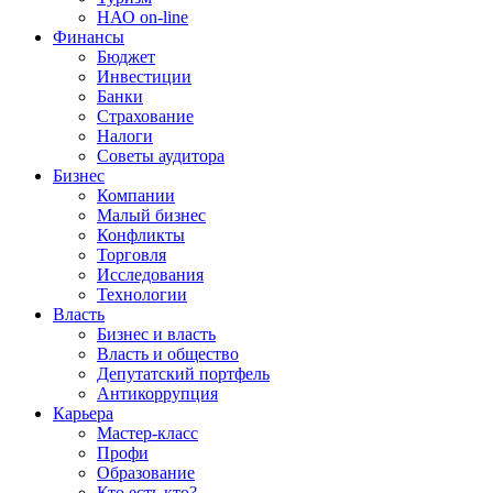
НАО on-line
Финансы
Бюджет
Инвестиции
Банки
Страхование
Налоги
Советы аудитора
Бизнес
Компании
Малый бизнес
Конфликты
Торговля
Исследования
Технологии
Власть
Бизнес и власть
Власть и общество
Депутатский портфель
Антикоррупция
Карьера
Мастер-класс
Профи
Образование
Кто есть кто?