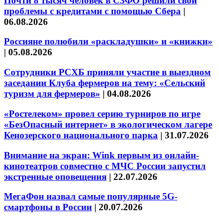
Почти 8 тысяч человек в СЗФО решили свои
проблемы с кредитами с помощью Сбера
|
06.08.2026
Россияне полюбили «раскладушки» и «книжки»
|
05.08.2026
Сотрудники РСХБ приняли участие в выездном
заседании Клуба фермеров на тему: «Сельский
туризм для фермеров»
|
04.08.2026
«Ростелеком» провел серию турниров по игре
«БезОпасный интернет» в экологическом лагере
Кенозерского национального парка
|
31.07.2026
Внимание на экран: Wink первым из онлайн-
кинотеатров совместно с МЧС России запустил
экстренные оповещения
|
22.07.2026
МегаФон назвал самые популярные 5G-
смартфоны в России
|
20.07.2026