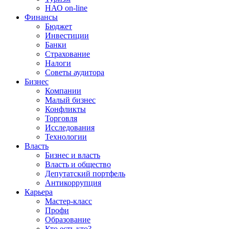
НАО on-line
Финансы
Бюджет
Инвестиции
Банки
Страхование
Налоги
Советы аудитора
Бизнес
Компании
Малый бизнес
Конфликты
Торговля
Исследования
Технологии
Власть
Бизнес и власть
Власть и общество
Депутатский портфель
Антикоррупция
Карьера
Мастер-класс
Профи
Образование
Кто есть кто?