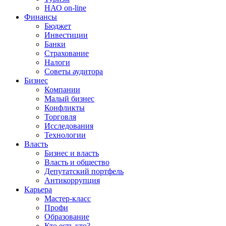
НАО on-line
Финансы
Бюджет
Инвестиции
Банки
Страхование
Налоги
Советы аудитора
Бизнес
Компании
Малый бизнес
Конфликты
Торговля
Исследования
Технологии
Власть
Бизнес и власть
Власть и общество
Депутатский портфель
Антикоррупция
Карьера
Мастер-класс
Профи
Образование
Кто есть кто?