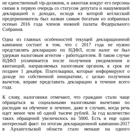
не единственный vip-должник, и ажиотаж вокруг его персоны
связан в первую очередь со статусом депутата и нашумевшей
декларацией о доходах, исходя из которой котласский
предприниматель был назван самым богатым из избранных
осенью 2016 года членов нижней палаты Федерального
Собрания.
Одна из главных особенностей текущей декларационной
кампании состоит в том, что с 2017 года не нужно
представлять декларацию по НДФЛ, если налог не был
удержан налоговым агентом - работодателем. В таком случае
НДФЛ уплачивается после получения уведомления и
квитанций, направляемых налоговым органом, в срок не
позднее 1 декабря. Плательщики, которые информируют о
доходе по собственной инициативе, с целью получения
вычетов, вправе представить декларацию в течение всего
года.
К слову, налоговики отмечают, что граждане стали чаще
обращаться за социальными налоговыми вычетами по
расходам на обучение и лечение, даже в случаях, когда речь
идет менее чем об одной тысяче рублей. За год количество
таких обращений увеличилось на 5000. Есть и еще один
интересный факт: по итогам декларационной кампании-2017
в Архангельской области стало меньше на одного