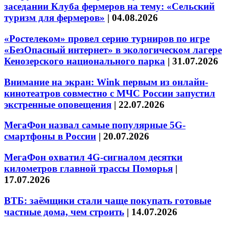
заседании Клуба фермеров на тему: «Сельский
туризм для фермеров»
|
04.08.2026
«Ростелеком» провел серию турниров по игре
«БезОпасный интернет» в экологическом лагере
Кенозерского национального парка
|
31.07.2026
Внимание на экран: Wink первым из онлайн-
кинотеатров совместно с МЧС России запустил
экстренные оповещения
|
22.07.2026
МегаФон назвал самые популярные 5G-
смартфоны в России
|
20.07.2026
МегаФон охватил 4G-сигналом десятки
километров главной трассы Поморья
|
17.07.2026
ВТБ: заёмщики стали чаще покупать готовые
частные дома, чем строить
|
14.07.2026